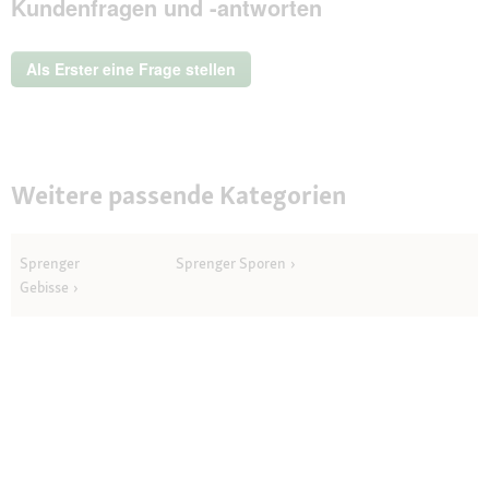
Kundenfragen und -antworten
dieser
Aktion
wird
ein
Als Erster eine Frage stellen
modales
Dialogfeld
geöffnet.
Weitere passende Kategorien
Sprenger
Sprenger Sporen
Gebisse