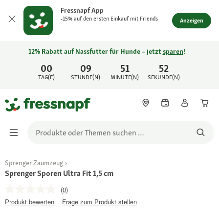
Fressnapf App
-15% auf den ersten Einkauf mit Friends
Anzeigen
12% Rabatt auf Nassfutter für Hunde – jetzt
sparen
!
00
09
51
52
TAG(E)
STUNDE(N)
MINUTE(N)
SEKUNDE(N)
Sprenger Zaumzeug
Sprenger Sporen Ultra Fit 1,5 cm
(0)
Produkt bewerten
Frage zum Produkt stellen