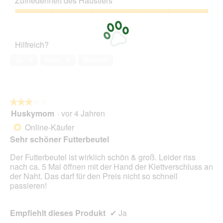
z
e
Zufriedenheit des Haustiers
Verhältnis,
m
u
s
5
o
Zufriedenheit
F
e
von
d
des
o
r
5
a
Haustiers,
t
A
Hilfreich?
l
5
o
k
e
von
2
t
Ja ·
4
Nein ·
0
Melden
s
5
.
i
D
o
i
n
a
w
l
★★★★★
★★★★★
i
o
Huskymom
·
vor 4 Jahren
r
3
g
d
von
Online-Käufer
*
f
e
5
Sehr schöner Futterbeutel
e
i
Sternen.
l
n
Der Futterbeutel ist wirklich schön & groß. Leider riss
d
m
nach ca. 5 Mal öffnen mit der Hand der Klettverschluss an
g
o
der Naht. Das darf für den Preis nicht so schnell
e
d
passieren!
ö
a
f
l
f
e
Empfiehlt dieses Produkt
✔
Ja
n
s