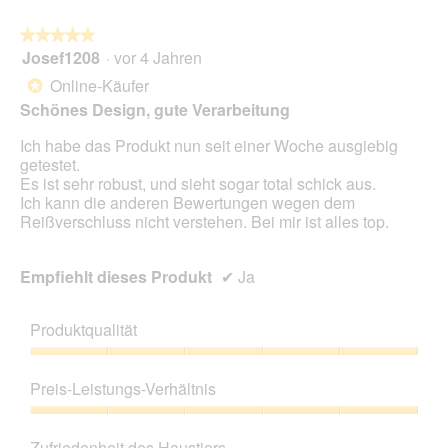
★★★★★
★★★★★
Josef1208
·
vor 4 Jahren
5
von
Online-Käufer
*
5
Schönes Design, gute Verarbeitung
Sternen.
Ich habe das Produkt nun seit einer Woche ausgiebig
getestet.
Es ist sehr robust, und sieht sogar total schick aus.
Ich kann die anderen Bewertungen wegen dem
Reißverschluss nicht verstehen. Bei mir ist alles top.
Empfiehlt dieses Produkt
✔
Ja
Produktqualität
Produktqualität,
5
Preis-Leistungs-Verhältnis
von
5
Preis-
Leistungs-
Zufriedenheit des Haustiers