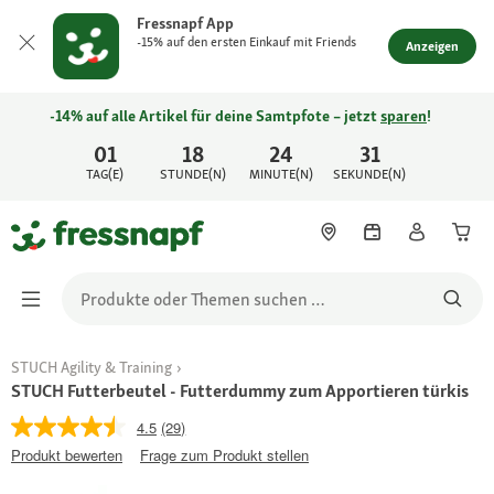
Fressnapf App
-15% auf den ersten Einkauf mit Friends
Anzeigen
-14% auf alle Artikel für deine Samtpfote – jetzt
sparen
!
01
18
24
31
TAG(E)
STUNDE(N)
MINUTE(N)
SEKUNDE(N)
STUCH Agility & Training
STUCH Futterbeutel - Futterdummy zum Apportieren türkis
4.5
(29)
Produkt bewerten
Frage zum Produkt stellen