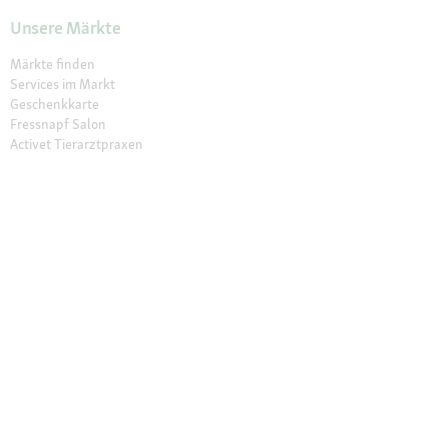
Unsere Märkte
Märkte finden
Services im Markt
Geschenkkarte
Fressnapf Salon
Activet Tierarztpraxen
Über Fressnapf
Über uns
Karriere
Verantwortung
Tierisch Engagiert
Compliance
Marktplatz Partner werden
Presse
Anfahrt