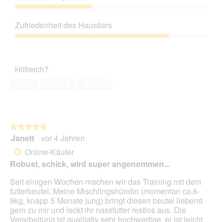
von
n
d
5
Preis-
g
i
Leistungs-
z
e
Zufriedenheit des Haustiers
Verhältnis,
u
s
2
Zufriedenheit
F
e
von
des
o
r
5
Haustiers,
t
A
Hilfreich?
4
o
k
von
1
t
Ja ·
5
Nein ·
0
Melden
5
.
i
o
n
w
★★★★★
★★★★★
i
Janett
·
vor 4 Jahren
r
5
d
von
Online-Käufer
*
e
5
Robust, schick, wird super angenommen...
i
Sternen.
n
Seit einigen Wochen machen wir das Training mit dem
m
futterbeutel. Meine Mischlingshündin (momentan ca.8-
o
9kg, knapp 5 Monate jung) bringt diesen beutel liebend
d
gern zu mir und leckt ihr nassfutter restlos aus. Die
a
Verarbeitung ist qualitativ sehr hochwertige, er ist leicht