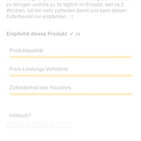
l
zu reinigen und bis zu 3x täglich im Einsatz, seit ca.3
e
Wochen. Ich bin sehr zufrieden damit und kann diesen
s
Futterbeutel nur empfehlen. :-)
D
i
a
Empfiehlt dieses Produkt
✔
Ja
l
o
g
Produktqualität
f
e
Produktqualität,
l
5
Preis-Leistungs-Verhältnis
d
von
g
5
Preis-
e
Leistungs-
Zufriedenheit des Haustiers
ö
Verhältnis,
f
5
Zufriedenheit
f
von
des
n
5
Haustiers,
e
Hilfreich?
5
t
von
Ja ·
6
Nein ·
0
Melden
.
5