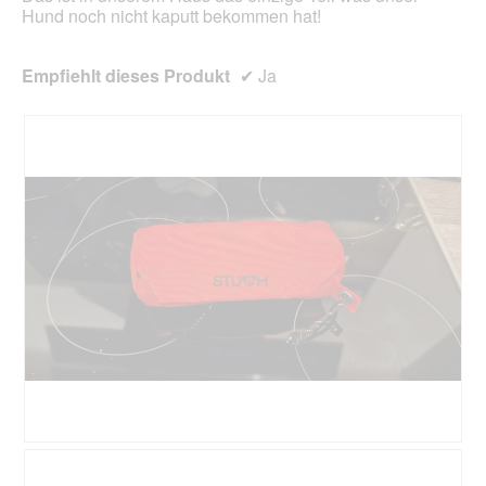
Hund noch nicht kaputt bekommen hat!
Empfiehlt dieses Produkt
✔
Ja
B
F
e
o