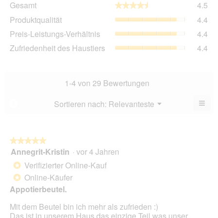
Gesamt
4.5
★★★★★
★★★★★
Dur
Pro
Produktqualität
4.4
Bew
Dur
4.5
Pre
Preis-Leistungs-Verhältnis
4.4
Bew
von
Lei
4.4
Zuf
Zufriedenheit des Haustiers
4.4
5.
Ver
von
des
Dur
5.
Hau
Bew
Dur
4.4
Bew
1-4 von 29 Bewertungen
von
4.4
5.
von
≡
Menü
Sortieren nach:
Relevanteste
?
▼
5.
Wen
du
auf
die
folg
★★★★★
★★★★★
Scha
Annegrit-Kristin
·
vor 4 Jahren
5
klick
von
wird
Verifizierter Online-Kauf
*
der
5
unte
Online-Käufer
*
Sternen.
aufg
Appotierbeutel.
Inhal
aktua
Mit dem Beutel bin ich mehr als zufrieden :)
Das ist in unserem Haus das einzige Teil was unser