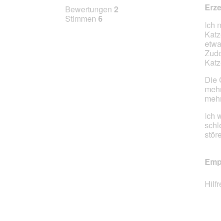
2
Erz
Bewertungen
2
von
Stimmen
6
Ich 
5
Katz
Stern
etwa
Zude
Katz
Die 
mehr
mehr
Ich 
schl
stör
Empf
Hilf