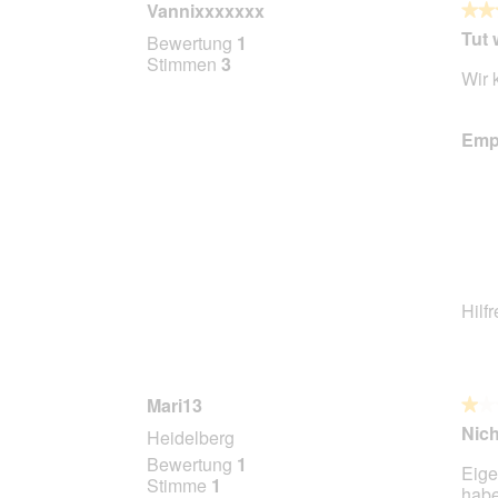
Vannixxxxxxx
★★
★★
4
Tut 
Bewertung
1
von
Stimmen
3
Wir 
5
Stern
Empf
Hilf
Mari13
★★
★★
1
Nich
Heidelberg
von
Bewertung
1
Eige
5
Stimme
1
habe
Stern