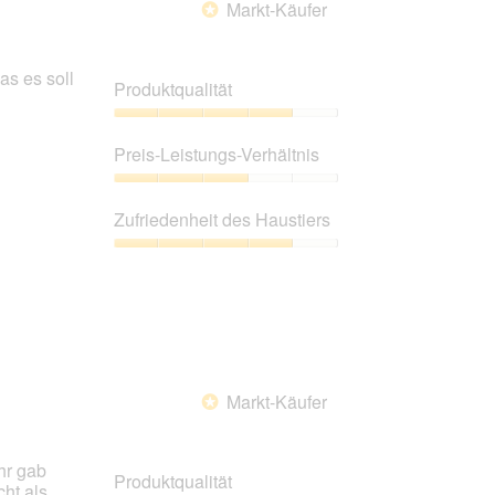
Markt-Käufer
*
as es soll
Produktqualität
Produktqualität,
4
Preis-Leistungs-Verhältnis
von
5
Preis-
Leistungs-
Zufriedenheit des Haustiers
Verhältnis,
3
Zufriedenheit
von
des
5
Haustiers,
4
von
5
Markt-Käufer
*
hr gab
Produktqualität
ht als