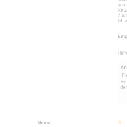
unan
Katz
Zude
Ich 
Empf
Hilf
An
Fr
Hal
den
Minna
★★
★★