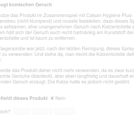
eugt komischen Geruch
nutze das Produkt im Zusammenspiel mit Catsan Hygiene Plus-
enstreu (nicht klumpend) und musste feststellen, dass dieses S
en.
s seltsamen, eher unangenehmen Geruch nach Katzentoilette e
m hält sich der Geruch auch recht hartnäckig am Kunststoff der
entoilette und ist kaum zu entfernen.
Gegenprobe war jetzt, nach der letzten Reinigung, dieses Spray
 zu verwenden: Und siehe da, man riecht die Katzentoilette defin
.
werde das Produkt daher nicht mehr verwenden, da es zwar kurzf
echte Gerüche überdeckt, aber eben langfristig und dauerhaft e
enden Geruch erzeugt. Die Katze hatte es jedoch nicht gestört.
iehlt dieses Produkt
✘
Nein
reich?
Ja ·
5
Nein ·
0
Melden