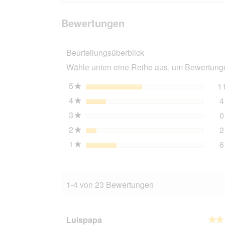
zu
lesen
den
suchen
für
Bewertungen
TAKE
Bewertungen
CARE
Geruchsentferner
für
Beurteilungsüberblick
Katzentoiletten
Wähle unten eine Reihe aus, um Bewertungen
5
Sterne
1
★
4
Sterne
4
★
3
Sterne
0
★
2
Sterne
2
★
1
Sterne
6
★
1-4 von 23 Bewertungen
Luispapa
★★
★★