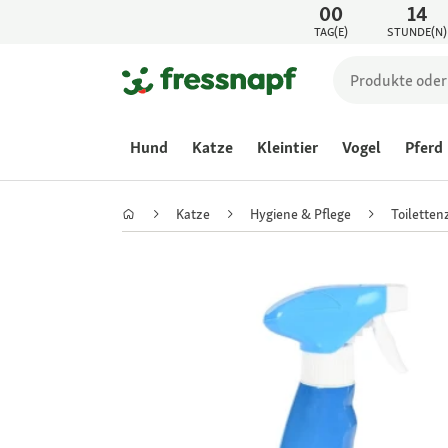
00
14
TAG(E)
STUNDE(N)
Hund
Katze
Kleintier
Vogel
Pferd
Katze
Hygiene & Pflege
Toiletten