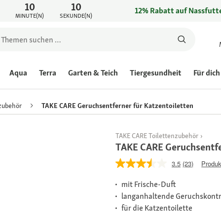
10
10
12% Rabatt auf Nassfutte
MINUTE(N)
SEKUNDE(N)
Aqua
Terra
Garten & Teich
Tiergesundheit
Für dich
zubehör
TAKE CARE Geruchsentferner für Katzentoiletten
TAKE CARE Toilettenzubehör
TAKE CARE Geruchsentfer
3.5
(23)
Produk
mit Frische-Duft
langanhaltende Geruchskontr
für die Katzentoilette