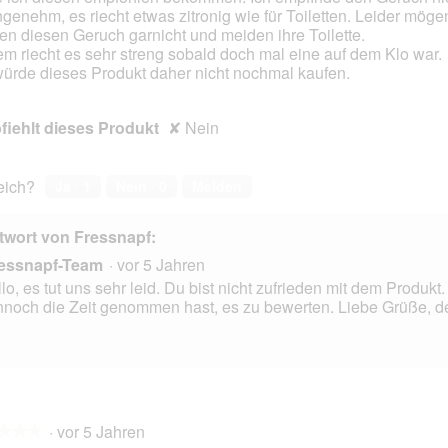
genehm, es riecht etwas zitronig wie für Toiletten. Leider mög
en diesen Geruch garnicht und meiden ihre Toilette.
m riecht es sehr streng sobald doch mal eine auf dem Klo war.
würde dieses Produkt daher nicht nochmal kaufen.
iehlt dieses Produkt
✘
Nein
reich?
Ja ·
1
Nein ·
0
Melden
twort von Fressnapf:
essnapf-Team
·
vor 5 Jahren
lo, es tut uns sehr leid. Du bist nicht zufrieden mit dem Produkt
noch die Zeit genommen hast, es zu bewerten. Liebe Grüße, d
·
vor 5 Jahren
★★★
★★★