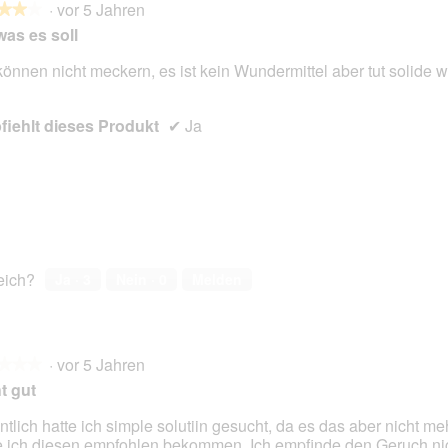
·
vor 5 Jahren
★★★
★★★
was es soll
können nicht meckern, es ist kein Wundermittel aber tut solide w
en.
iehlt dieses Produkt
✔
Ja
reich?
Ja ·
3
Nein ·
0
Melden
·
vor 5 Jahren
★★★
★★★
t gut
ntlich hatte ich simple solutiin gesucht, da es das aber nicht me
 ich diesen empfohlen bekommen. Ich empfinde den Geruch nic
en.