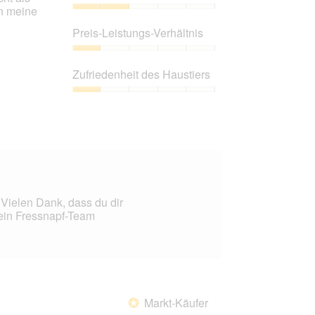
en meine
Produktqualität,
2
Preis-Leistungs-Verhältnis
von
5
Preis-
Leistungs-
Zufriedenheit des Haustiers
Verhältnis,
1
Zufriedenheit
von
des
5
Haustiers,
1
von
5
. Vielen Dank, dass du dir
ein Fressnapf-Team
Markt-Käufer
*