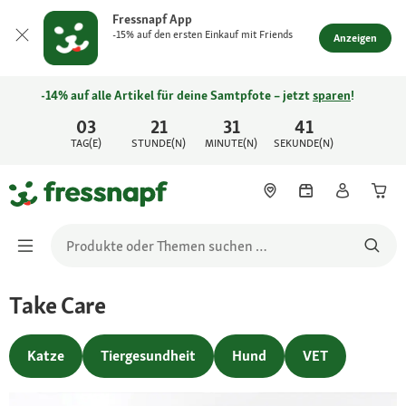
Fressnapf App
-15% auf den ersten Einkauf mit Friends
Anzeigen
-14% auf alle Artikel für deine Samtpfote – jetzt
sparen
!
03
21
31
41
TAG(E)
STUNDE(N)
MINUTE(N)
SEKUNDE(N)
Take Care
Katze
Tiergesundheit
Hund
VET