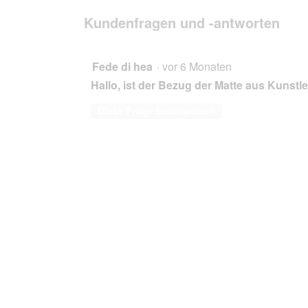
Antworten
Dialogfeld
Ortho-
durchsuchen
Kundenfragen und -antworten
Medic
geöffnet.
-
Orthopädische
Hundematte
schwarz/
Fede di hea
·
vor 6 Monaten
graphit
Hallo, ist der Bezug der Matte aus Kunstle
1
m,
6
Diese Frage beantworten
cm,
80
cm