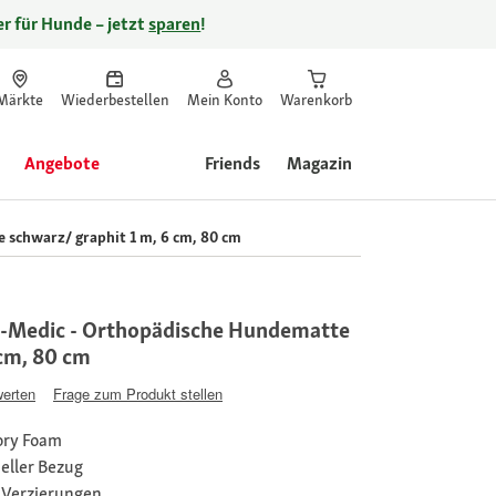
r für Hunde – jetzt
sparen
!
Märkte
Wiederbestellen
Mein Konto
Warenkorb
Angebote
Friends
Magazin
schwarz/ graphit 1 m, 6 cm, 80 cm
-Medic - Orthopädische Hundematte
 cm, 80 cm
werten
Frage zum Produkt stellen
ory Foam
eller Bezug
 Verzierungen