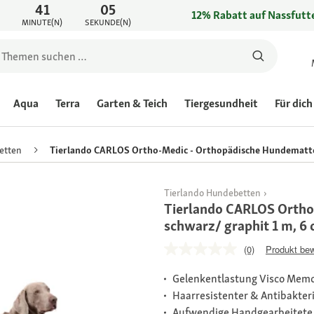
41
05
12% Rabatt auf Nassfutte
MINUTE(N)
SEKUNDE(N)
Aqua
Terra
Garten & Teich
Tiergesundheit
Für dich
etten
Tierlando CARLOS Ortho-Medic - Orthopädische Hundematte 
Tierlando Hundebetten
Tierlando CARLOS Ortho
schwarz/ graphit 1 m, 6
(0)
Produkt be
Gelenkentlastung Visco Mem
Haarresistenter & Antibakteri
Aufwendige Handgearbeitete