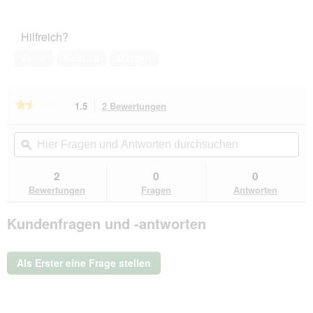
von
des
5
Haustiers,
Hilfreich?
1
von
Ja ·
0
Nein ·
0
Melden
5
★★★★★
★★★★★
1.5
2 Bewertungen
Mit
dieser
1.5
von
Aktion
Hier
Hie
5
navigierst
Fragen
ϙ
Fra
Sternen.
du
und
un
Bewertungen
zu
Antworten
Ant
2
0
0
lesen
den
durchsuchen
du
für
Bewertungen
Fragen
Antworten
Bewertungen.
Tierlando
GOOFY
Kundenfragen und -antworten
-
Orthopädisches
Hundebett
aus
Polyester
Als Erster eine Frage stellen
inkl.
Matratzenschoner
braun
1,1