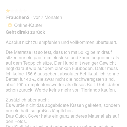
n
d
i
g
i
n
z
e
★★★★★
★★★★★
m
u
s
Frauchen2
·
vor 7 Monaten
1
o
F
e
von
Online-Käufer
*
d
o
r
5
a
Geht direkt zurück
t
A
Sternen.
l
o
k
Absolut nicht zu empfehlen und vollkommen überteuert.
e
2
t
s
.
i
Die Matratze ist so fest, dass ich mit 50 kg beim drauf
D
o
sitzen nur ein paar mm einsinke und kaum bequemer als
i
n
auf dem Tepppich sitze. Der Hund mit weniger Gewicht
a
w
liegt darauf wie auf dem blanken Fußboden. Dafür muss
l
i
ich keine 156 € ausgeben, absoluter Fehlkauf. Ich kenne
o
r
Betten für 40 €, die zwar nicht die hochwertigsten sind,
g
d
aber 100 x empfehlenswerter als dieses Bett. Geht daher
f
e
schon zurück. Werde keins mehr von Tierlando kaufen.
e
i
l
n
Zusätzlich aber auch:
d
m
Es wurde nicht das abgebildete Kissen geliefert, sondern
g
o
nur ein halb so großes längliches.
e
d
Das Quick Cover hatte ein ganz anderes Material als auf
ö
a
den Fotos.
f
l
Der Stoff ist so fest und unbequem, er erinnert mich an