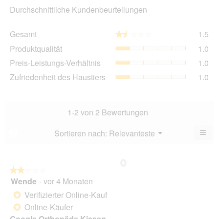
Durchschnittliche Kundenbeurteilungen
Ge
Gesamt
1.5
★★★★★
★★★★★
Dur
Pro
Produktqualität
1.0
Bew
Dur
1.5
Pre
Preis-Leistungs-Verhältnis
1.0
Bew
von
Lei
1
Zuf
Zufriedenheit des Haustiers
1.0
5.
Ver
von
des
Dur
5.
Hau
Bew
Dur
1
Bew
1-2 von 2 Bewertungen
von
1
5.
von
≡
Menü
Sortieren nach:
Relevanteste
?
▼
5.
Wen
du
auf
die
folg
★★★★★
★★★★★
Scha
Wende
·
vor 4 Monaten
2
klick
von
wird
Verifizierter Online-Kauf
*
der
5
unte
Online-Käufer
*
Sternen.
aufg
Google Orthopäde Kissen
Inhal