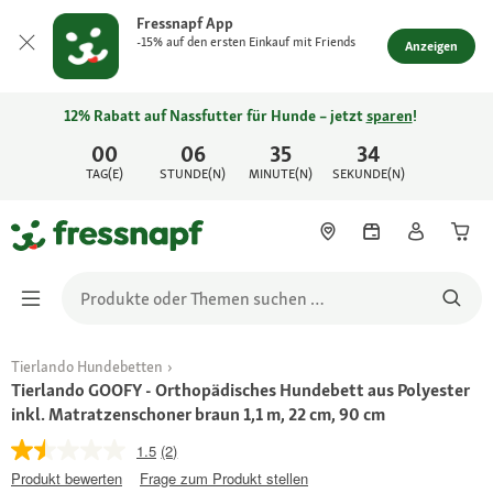
Fressnapf App
-15% auf den ersten Einkauf mit Friends
Anzeigen
12% Rabatt auf Nassfutter für Hunde – jetzt
sparen
!
00
06
35
34
TAG(E)
STUNDE(N)
MINUTE(N)
SEKUNDE(N)
Tierlando Hundebetten
Tierlando GOOFY - Orthopädisches Hundebett aus Polyester
inkl. Matratzenschoner braun 1,1 m, 22 cm, 90 cm
1.5
(2)
Produkt bewerten
Frage zum Produkt stellen