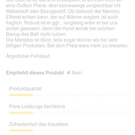
f
e
eine Outfoor Plane, aber keineswegs vergleichbar mit
n
s
Möbelstoff oder Bezugsstoff. Ob dadurch der Memory
e
D
Effeckt wirken kann, der auf Wärme reagiert, ist auch
t
i
fraglich. Robust ist er ggf... langlebig wäre er bei uns
.
a
sicher gewesen, denn der Hund würde bei solchen
l
Bezug das Bett nicht nutzen.
o
Die Matratze ist dünn, teils sogar dünner als bei sehr
g
billigen Produkten. Bei dem Preis wäre mehr zu erwarten.
f
e
Ärgerlicher Fehlkauf.
l
d
g
Empfiehlt dieses Produkt
✘
Nein
e
ö
Produktqualität
f
f
Produktqualität,
n
1
e
Preis-Leistungs-Verhältnis
von
t
5
Preis-
.
Leistungs-
Zufriedenheit des Haustiers
Verhältnis,
1
Zufriedenheit