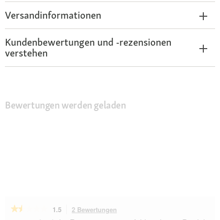
Versandinformationen
Kundenbewertungen und -rezensionen
verstehen
Bewertungen werden geladen
★★★★★
★★★★★
1.5
2 Bewertungen
Mit
dieser
1.5