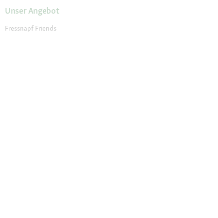
Unser Angebot
Fressnapf Friends
Aktuelle Angebote
Prospekt Angebote
Exklusive Marken
Servicewelt
Payback
Fressnapf Magazin
Dr. Fressnapf
Tierversicherung
Fressnapf Apotheke
Unsere Märkte
Märkte finden
Services im Markt
Geschenkkarte
Fressnapf Salon
Activet Tierarztpraxen