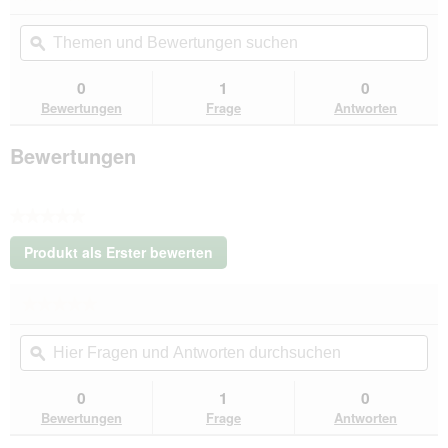
Kein
Themen
Th
Beurteilungswert
und
ϙ
un
für
Tierlando
Bewertungen
Be
MELODY
suchen
su
0
1
0
LATEX
Bewertungen
Frage
Antworten
-
Orthopädisches
LUXUS-
Bewertungen
Hundebett
mit
Anti-
Haar
★★★★★
Kunstleder
schwarz
Kein
1,2
Produkt als Erster bewerten
Beurteilungswert
m,
.
22
Mit
cm,
★★★★★
★★★★★
dieser
85
Kein
Aktion
cm
Hier
Hie
Beurteilungswert
wird
Fragen
ϙ
Fra
für
ein
Tierlando
und
un
modales
MELODY
Antworten
Ant
0
1
0
Dialogfeld
LATEX
durchsuchen
du
Bewertungen
Frage
Antworten
-
geöffnet.
Orthopädisches
LUXUS-