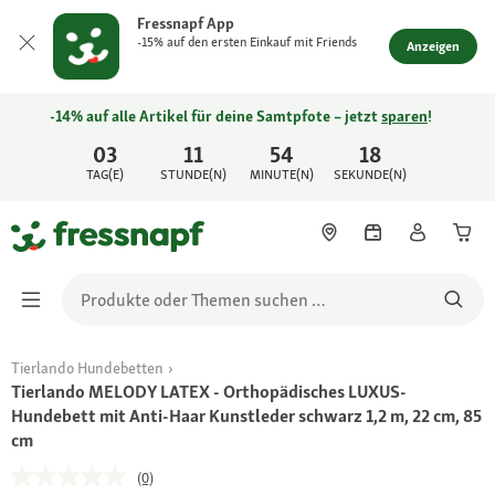
Fressnapf App
-15% auf den ersten Einkauf mit Friends
Anzeigen
-14% auf alle Artikel für deine Samtpfote – jetzt
sparen
!
03
11
54
18
TAG(E)
STUNDE(N)
MINUTE(N)
SEKUNDE(N)
Tierlando Hundebetten
Tierlando MELODY LATEX - Orthopädisches LUXUS-
Hundebett mit Anti-Haar Kunstleder schwarz 1,2 m, 22 cm, 85
cm
(0)