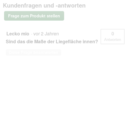
Kundenfragen und -antworten
Hundebett
mit
Anti-
Frage zum Produkt stellen
Haar
Kunstleder
schwarz
1,2
Lecko mio
·
vor 2 Jahren
0
m,
Antworten
Sind das die Maße der Liegefläche innen?
22
cm,
85
Diese Frage beantworten
cm