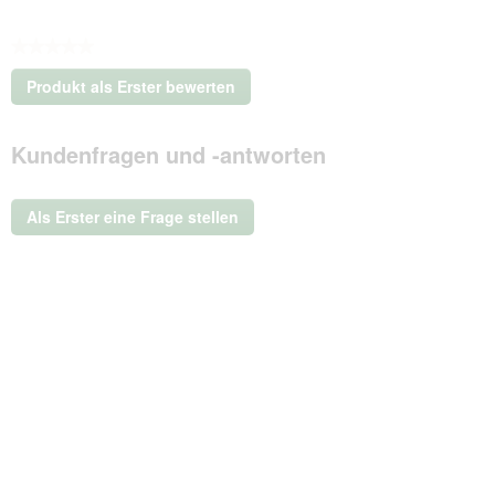
★★★★★
Kein
Produkt als Erster bewerten
Beurteilungswert
.
Mit
Kundenfragen und -antworten
dieser
Aktion
wird
ein
Als Erster eine Frage stellen
modales
Dialogfeld
geöffnet.