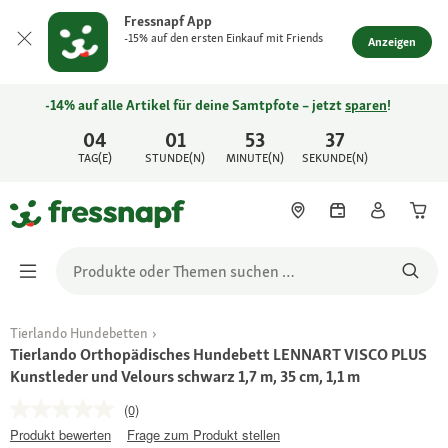
Fressnapf App
-15% auf den ersten Einkauf mit Friends
Anzeigen
-14% auf alle Artikel für deine Samtpfote – jetzt
sparen
!
04
01
53
37
TAG(E)
STUNDE(N)
MINUTE(N)
SEKUNDE(N)
Tierlando Hundebetten
Tierlando Orthopädisches Hundebett LENNART VISCO PLUS
Kunstleder und Velours schwarz 1,7 m, 35 cm, 1,1 m
(0)
Produkt bewerten
Frage zum Produkt stellen