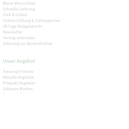
Meine Wunschliste
Schnelle Lieferung
Click & Collect
Sichere Zahlung & Zahlungsarten
30 Tage Rückgaberecht
Newsletter
Vertrag widerrufen
Erklärung zur Barrierefreiheit
Unser Angebot
Fressnapf Friends
Aktuelle Angebote
Prospekt Angebote
Exklusive Marken
Servicewelt
Payback
Fressnapf Magazin
Dr. Fressnapf
Tierversicherung
Fressnapf Apotheke