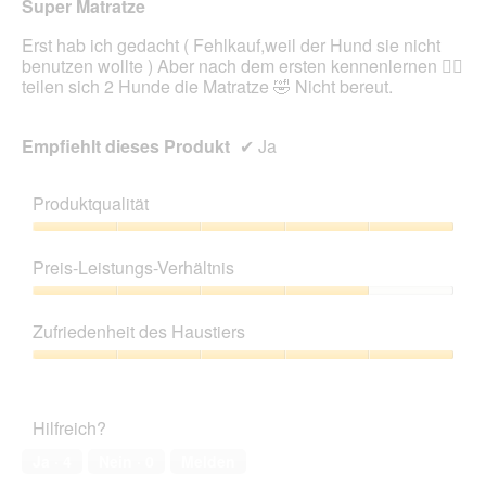
Super Matratze
i
Sternen.
n
Erst hab ich gedacht ( Fehlkauf,weil der Hund sie nicht
m
benutzen wollte ) Aber nach dem ersten kennenlernen 🤷‍♀️
o
teilen sich 2 Hunde die Matratze 🤣 Nicht bereut.
d
a
l
Empfiehlt dieses Produkt
✔
Ja
e
s
D
Produktqualität
i
a
Produktqualität,
l
5
Preis-Leistungs-Verhältnis
o
von
g
5
Preis-
f
Leistungs-
Zufriedenheit des Haustiers
e
Verhältnis,
l
4
Zufriedenheit
d
von
des
g
5
Haustiers,
e
Hilfreich?
5
ö
von
Ja ·
4
Nein ·
0
Melden
f
5
f