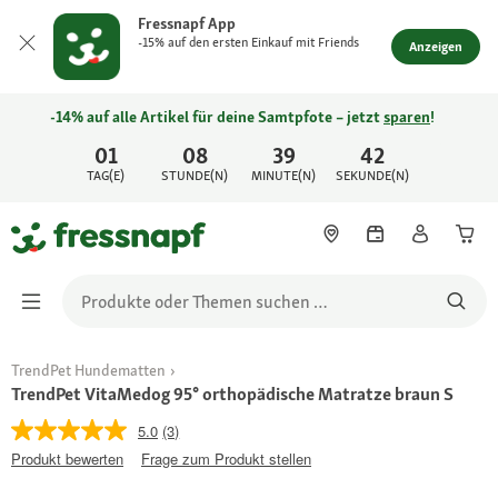
Fressnapf App
-15% auf den ersten Einkauf mit Friends
Anzeigen
-14% auf alle Artikel für deine Samtpfote – jetzt
sparen
!
01
08
39
42
TAG(E)
STUNDE(N)
MINUTE(N)
SEKUNDE(N)
TrendPet Hundematten
TrendPet VitaMedog 95° orthopädische Matratze braun S
5.0
(3)
Produkt bewerten
Frage zum Produkt stellen