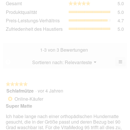
Ge
Gesamt
5.0
★★★★★
★★★★★
Dur
Pro
Produktqualität
5.0
Bew
Dur
5
Pre
Preis-Leistungs-Verhältnis
4.7
Bew
von
Lei
5
Zuf
Zufriedenheit des Haustiers
5.0
5.
Ver
von
des
Dur
5.
Hau
Bew
Dur
4.7
Bew
1-3 von 3 Bewertungen
von
5
5.
von
≡
Menü
Sortieren nach:
Relevanteste
?
▼
5.
Wen
du
auf
die
folg
★★★★★
★★★★★
Scha
Schlafmütze
·
vor 4 Jahren
5
klick
von
wird
Online-Käufer
*
der
5
unte
Super Matte
Sternen.
aufg
Inhal
Ich habe lange nach einer orthopädischen Hundematte
aktua
gesucht, die in der Größe passt und deren Bezug bei 90
Grad waschbar ist. Für die VitaMedog 95 trifft all dies zu,