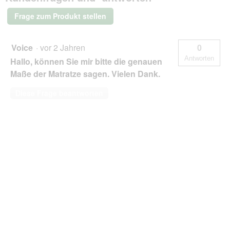
orthopädische
Matratze
Frage zum Produkt stellen
braun
S
Voice
·
vor 2 Jahren
0
Antworten
Hallo, können Sie mir bitte die genauen
Maße der Matratze sagen. Vielen Dank.
Diese Frage beantworten