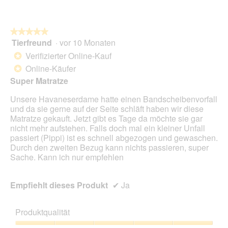
n
e
t
★★★★★
★★★★★
.
Tierfreund
·
vor 10 Monaten
5
von
Verifizierter Online-Kauf
*
5
Online-Käufer
*
Sternen.
Super Matratze
Unsere Havaneserdame hatte einen Bandscheibenvorfall
und da sie gerne auf der Seite schläft haben wir diese
Matratze gekauft. Jetzt gibt es Tage da möchte sie gar
nicht mehr aufstehen. Falls doch mal ein kleiner Unfall
passiert (Pippi) ist es schnell abgezogen und gewaschen.
Durch den zweiten Bezug kann nichts passieren, super
Sache. Kann ich nur empfehlen
Empfiehlt dieses Produkt
✔
Ja
Produktqualität