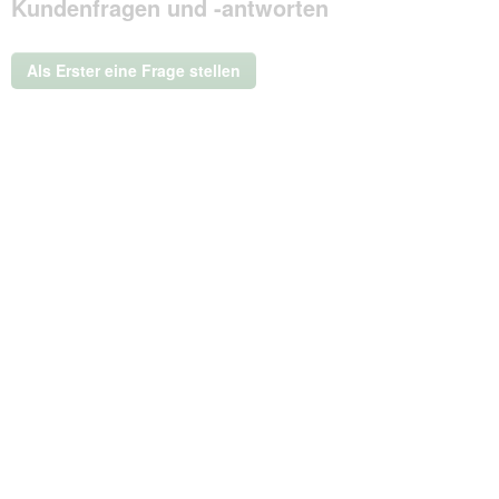
Kundenfragen und -antworten
dieser
Aktion
wird
ein
Als Erster eine Frage stellen
modales
Dialogfeld
geöffnet.