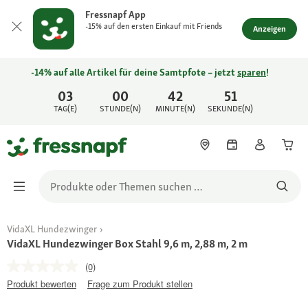
Fressnapf App
-15% auf den ersten Einkauf mit Friends
Anzeigen
-14% auf alle Artikel für deine Samtpfote – jetzt
sparen
!
03
00
42
51
TAG(E)
STUNDE(N)
MINUTE(N)
SEKUNDE(N)
VidaXL Hundezwinger
VidaXL Hundezwinger Box Stahl 9,6 m, 2,88 m, 2 m
(0)
Produkt bewerten
Frage zum Produkt stellen