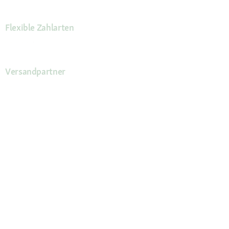
Flexible Zahlarten
Versandpartner
Deine Vorteile
Die Fressnapf App