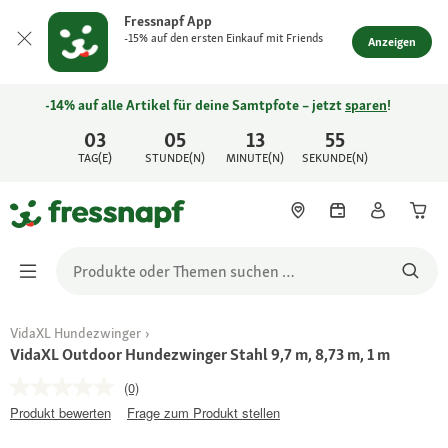
Fressnapf App
-15% auf den ersten Einkauf mit Friends
Anzeigen
-14% auf alle Artikel für deine Samtpfote – jetzt
sparen
!
03
05
13
55
TAG(E)
STUNDE(N)
MINUTE(N)
SEKUNDE(N)
VidaXL Hundezwinger
VidaXL Outdoor Hundezwinger Stahl 9,7 m, 8,73 m, 1 m
(0)
Produkt bewerten
Frage zum Produkt stellen