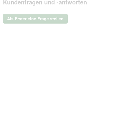
Kundenfragen und -antworten
dieser
Aktion
wird
ein
Als Erster eine Frage stellen
modales
Dialogfeld
geöffnet.