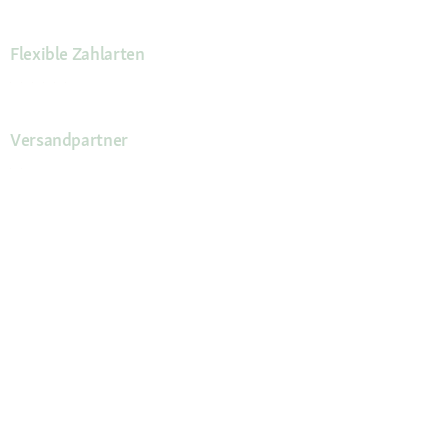
Flexible Zahlarten
Versandpartner
Deine Vorteile
Die Fressnapf App