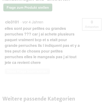
4x2er
Feather-
Frage zum Produkt stellen
Care
clo3101
·
vor 4 Jahren
0
Antworten
elles sont pour petites ou grandes
perruches ??? car j ai achete plusieurs
paquet vraiment bcp et s etait pour
grande perruches ils l indiquent pas et y a
tres peut de choses pour petites
perruches elles le mangeais pas j ai tout
jete ca revient chere
Diese Frage beantworten
Weitere passende Kategorien