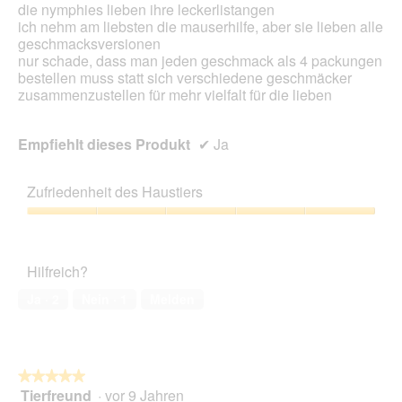
die nymphies lieben ihre leckerlistangen
m
ich nehm am liebsten die mauserhilfe, aber sie lieben alle
o
geschmacksversionen
d
nur schade, dass man jeden geschmack als 4 packungen
a
bestellen muss statt sich verschiedene geschmäcker
l
zusammenzustellen für mehr vielfalt für die lieben
e
s
D
Empfiehlt dieses Produkt
✔
Ja
i
a
l
Zufriedenheit des Haustiers
o
g
Zufriedenheit
f
des
e
Haustiers,
Hilfreich?
l
5
d
von
Ja ·
2
Nein ·
1
Melden
g
5
e
ö
f
f
★★★★★
★★★★★
n
Tierfreund
·
vor 9 Jahren
5