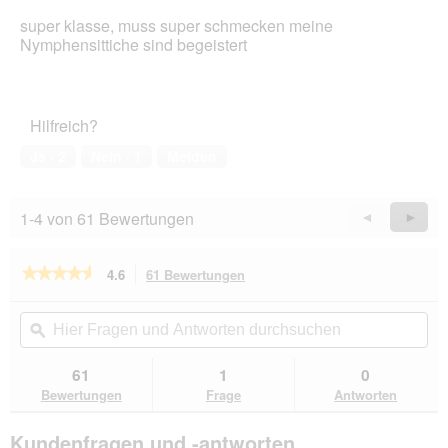
e
von
super klasse, muss super schmecken meine
t
5
Nymphensittiche sind begeistert
.
Sternen.
Hilfreich?
Ja ·
2
Nein ·
1
Melden
1-4 von 61 Bewertungen
Zurück
◄
Weiter
►
Reviews
Revie
★★★★★
★★★★★
4.6
61 Bewertungen
Mit
dieser
4.6
von
Aktion
Hier
Hie
5
navigierst
Fragen
ϙ
Fra
Sternen.
du
und
un
Bewertungen
zu
Antworten
Ant
61
1
0
lesen
den
durchsuchen
du
für
Bewertungen
Frage
Antworten
Bewertungen.
Vitakraft
Großsittich
Kundenfragen und -antworten
Kräcker