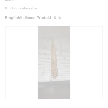
Mit Google übersetzen
Empfiehlt dieses Produkt
✘
Nein
B
F
e
o