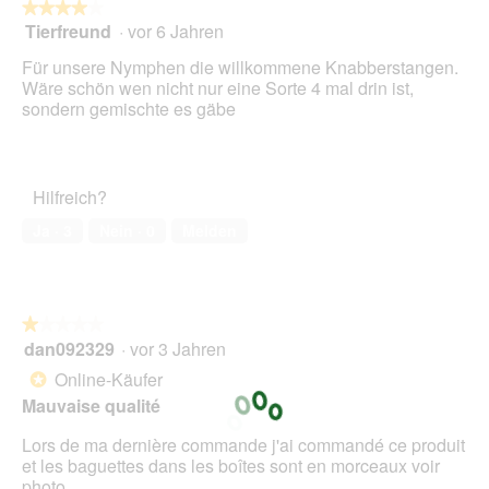
folg
★★★★★
★★★★★
Scha
Tierfreund
·
vor 6 Jahren
4
klick
von
wird
Für unsere Nymphen die willkommene Knabberstangen.
der
5
unte
Wäre schön wen nicht nur eine Sorte 4 mal drin ist,
Sternen.
aufg
sondern gemischte es gäbe
Inhal
aktua
Hilfreich?
Ja ·
3
Nein ·
0
Melden
★★★★★
★★★★★
dan092329
·
vor 3 Jahren
1
von
Online-Käufer
*
5
Mauvaise qualité
Sternen.
Lors de ma dernière commande j'ai commandé ce produit
et les baguettes dans les boîtes sont en morceaux voir
photo.