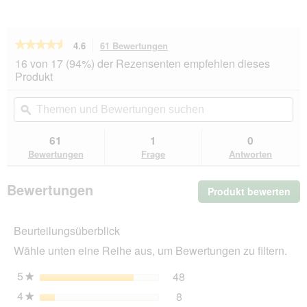
★★★★★
★★★★★
4.6
61 Bewertungen
Mit
dieser
4.6
16 von 17 (94%) der Rezensenten empfehlen dieses
von
Aktion
Produkt
5
navigierst
Sternen.
du
Themen
Th
Bewertungen
zu
und
ϙ
un
lesen
den
Bewertungen
Be
für
Bewertungen.
Vitakraft
suchen
su
61
1
0
Großsittich
Bewertungen
Frage
Antworten
Kräcker
4x2er
Feather-
Bewertungen
Produkt bewerten
.
Care
Mit
die
Beurteilungsüberblick
Akt
wir
Wähle unten eine Reihe aus, um Bewertungen zu filtern.
ein
mo
5
Sterne
48
48 Bewertungen mit 5 St
Auswählen, um nach Bewer
★
Dia
4
Sterne
8
geö
8 Bewertungen mit 4 Ster
Auswählen, um nach Bewer
★