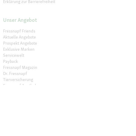
Erklärung zur Barrierefreiheit
Unser Angebot
Fressnapf Friends
Aktuelle Angebote
Prospekt Angebote
Exklusive Marken
Servicewelt
Payback
Fressnapf Magazin
Dr. Fressnapf
Tierversicherung
Fressnapf Apotheke
Unsere Märkte
Märkte finden
Services im Markt
Geschenkkarte
Fressnapf Salon