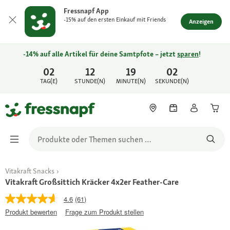
Fressnapf App
-15% auf den ersten Einkauf mit Friends
Anzeigen
-14% auf alle Artikel für deine Samtpfote – jetzt
sparen
!
02
12
19
02
TAG(E)
STUNDE(N)
MINUTE(N)
SEKUNDE(N)
Vitakraft Snacks
Vitakraft Großsittich Kräcker 4x2er Feather-Care
4.6
(61)
Produkt bewerten
Frage zum Produkt stellen