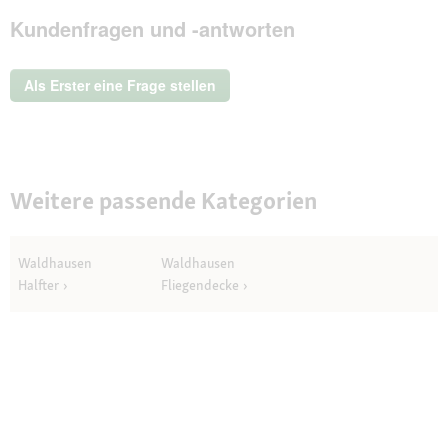
Mit
Kundenfragen und -antworten
dieser
Aktion
wird
ein
Als Erster eine Frage stellen
modales
Dialogfeld
geöffnet.
Weitere passende Kategorien
Waldhausen
Waldhausen
Halfter
Fliegendecke