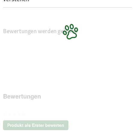
Bewertungen werden geladen
Bewertungen
★★★★★
Kein
Produkt als Erster bewerten
Beurteilungswert
.