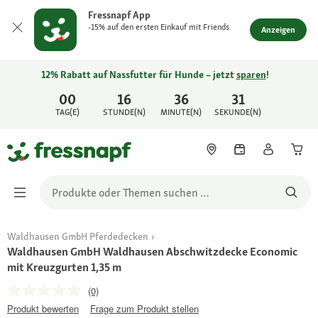
Fressnapf App
-15% auf den ersten Einkauf mit Friends
Anzeigen
12% Rabatt auf Nassfutter für Hunde – jetzt
sparen
!
00
16
36
31
TAG(E)
STUNDE(N)
MINUTE(N)
SEKUNDE(N)
Waldhausen GmbH Pferdedecken
Waldhausen GmbH Waldhausen Abschwitzdecke Economic
mit Kreuzgurten 1,35 m
(0)
Produkt bewerten
Frage zum Produkt stellen