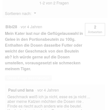
i
i
1-2 von 2 Fragen
l
z
n
d
j
m
Menü
Sortieren nach:
g
e
o
▼
e
d
d
ö
z
a
Bibi28
·
vor 4 Jahren
2
f
e
l
f
Antworten
n
e
Mein Kater isst nur die Geflügelauswahl in
n
i
s
Gelee in den Portionsbeuteln zu 100g.
e
u
D
Enthalten die Dosen dasselbe Futter oder
t
d
i
.
weicht der Geschmack von den Beuteln
o
a
b
l
ab? Ich würde gerne auf die Dosen
r
o
umstellen, vorausgesetzt sie schmecken
e
g
meinem Tiger.
j
f
k
e
Diese Frage beantworten
a
l
r
d
m
g
Paul und lana
·
vor 4 Jahren
y
e
Geschmack weiß ich ja nicht, esse es ja nicht ...
!
ö
aber meine Katzen möchten die Dosen nie .
f
Finde es riecht auch anders wie die beutel.
f