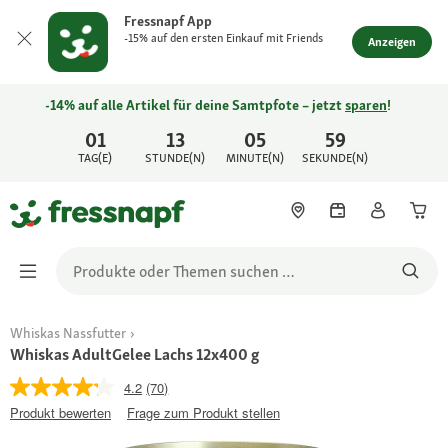
Fressnapf App
-15% auf den ersten Einkauf mit Friends
Anzeigen
-14% auf alle Artikel für deine Samtpfote – jetzt
sparen
!
01
13
05
59
TAG(E)
STUNDE(N)
MINUTE(N)
SEKUNDE(N)
Whiskas Nassfutter
Whiskas AdultGelee Lachs 12x400 g
4.2
(70)
Produkt bewerten
Frage zum Produkt stellen