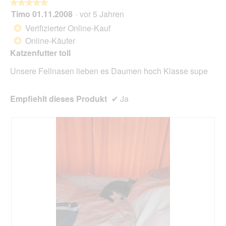
e
D
★★★★★
★★★★★
o
t
i
Timo 01.11.2008
·
vor 5 Jahren
5
n
.
a
von
w
Verifizierter Online-Kauf
*
l
5
i
Online-Käufer
o
*
Sternen.
r
g
Katzenfutter toll
d
f
e
e
Unsere Fellnasen lieben es Daumen hoch Klasse supe
i
l
n
d
m
Empfiehlt dieses Produkt
✔
Ja
g
o
e
d
ö
a
f
l
f
e
n
s
e
D
t
i
.
a
l
o
g
f
e