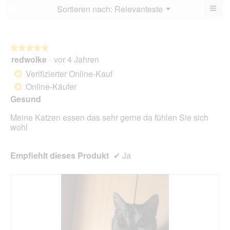
von
≡
Menü
Sortieren nach:
Relevanteste
?
▼
5.
Wen
du
auf
die
folg
★★★★★
★★★★★
Scha
redwolke
·
vor 4 Jahren
5
klick
von
wird
Verifizierter Online-Kauf
*
der
5
unte
Online-Käufer
*
Sternen.
aufg
Gesund
Inhal
aktua
Meine Katzen essen das sehr gerne da fühlen Sie sich
wohl
Empfiehlt dieses Produkt
✔
Ja