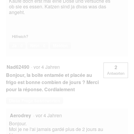
Kaufe doch erst mal eine Dose und versuche es
n
ob sie es essen. Katzen sind ja divas was das
e
angeht.
t
.
Hilfreich?
Ja ·
0
Nein ·
0
Melden
Nad62490
·
vor 4 Jahren
2
Antworten
Bonjour, la boîte entamée et placée au
frigo est bonne combien de jours ? Merci
pour la réponse. Cordialement
Diese Frage beantworten
Aerodrey
·
vor 4 Jahren
Bonjour.
Moi je ne l'ai jamais gardé plus de 2 jours au