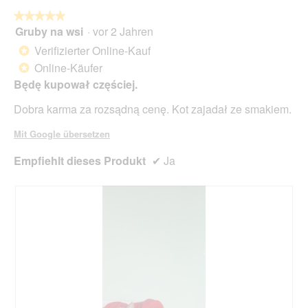
w
★★★★★
★★★★★
i
Gruby na wsi
·
vor 2 Jahren
r
5
d
von
Verifizierter Online-Kauf
*
e
5
Online-Käufer
*
i
Sternen.
n
Będę kupował częściej.
m
Dobra karma za rozsądną cenę. Kot zajadał ze smakiem.
o
d
Mit Google übersetzen
a
l
Empfiehlt dieses Produkt
✔
Ja
e
s
D
i
a
l
o
g
f
e
l
d