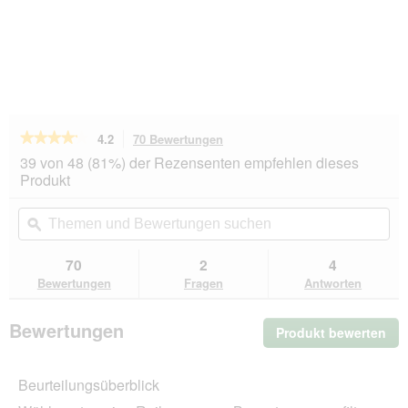
★★★★★
★★★★★
4.2
70 Bewertungen
Mit
dieser
4.2
39 von 48 (81%) der Rezensenten empfehlen dieses
von
Aktion
Produkt
5
navigierst
Sternen.
du
Themen
Th
Bewertungen
zu
und
ϙ
un
lesen
den
Bewertungen
Be
für
Bewertungen.
Whiskas
suchen
su
70
2
4
AdultGelee
Bewertungen
Fragen
Antworten
Lachs
12x400
g
Bewertungen
Produkt bewerten
.
Mit
die
Beurteilungsüberblick
Akt
wir