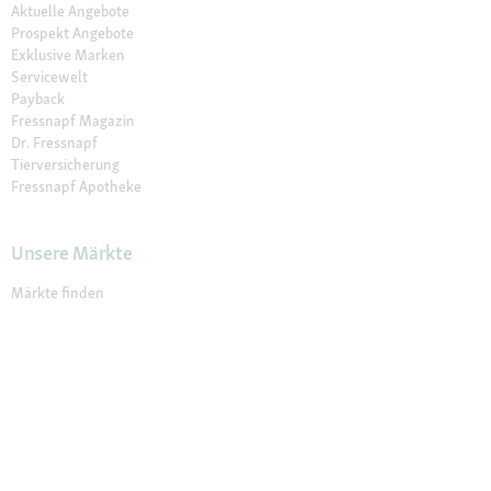
Aktuelle Angebote
Prospekt Angebote
Exklusive Marken
Servicewelt
Payback
Fressnapf Magazin
Dr. Fressnapf
Tierversicherung
Fressnapf Apotheke
Unsere Märkte
Märkte finden
Services im Markt
Geschenkkarte
Fressnapf Salon
Activet Tierarztpraxen
Über Fressnapf
Über uns