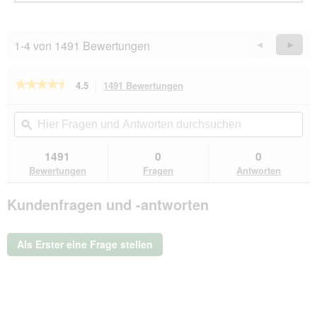
1-4 von 1491 Bewertungen
Zurück
◄
Weiter
►
Reviews
Revie
★★★★★
★★★★★
4.5
1491 Bewertungen
Mit
dieser
4.5
von
Aktion
Hier
Hie
5
navigierst
Fragen
ϙ
Fra
Sternen.
du
und
un
Bewertungen
zu
Antworten
Ant
1491
0
0
lesen
den
durchsuchen
du
für
Bewertungen
Fragen
Antworten
Bewertungen.
Whiskas
Portionsbeutel
Kundenfragen und -antworten
Multipack
Mega
Pack
Junior
Als Erster eine Frage stellen
Geflügel
Auswahl
in
Gelee
40x85
g