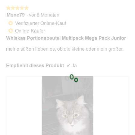
★★★★★
★★★★★
Mone79
·
vor 8 Monaten
5
von
Verifizierter Online-Kauf
*
5
Online-Käufer
*
Sternen.
Whiskas Portionsbeutel Multipack Mega Pack Junior
meine süßen lieben es, ob die kleine oder mein großer.
Empfiehlt dieses Produkt
✔
Ja