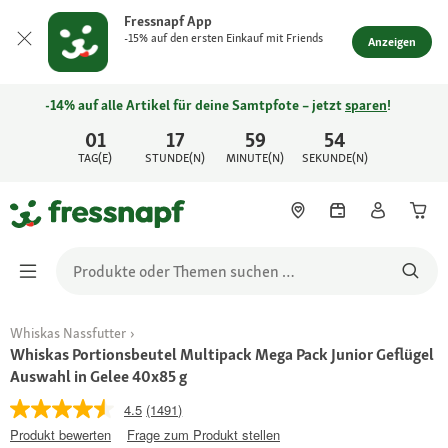
Fressnapf App
-15% auf den ersten Einkauf mit Friends
Anzeigen
-14% auf alle Artikel für deine Samtpfote – jetzt
sparen
!
01
17
59
54
TAG(E)
STUNDE(N)
MINUTE(N)
SEKUNDE(N)
Whiskas Nassfutter
Whiskas Portionsbeutel Multipack Mega Pack Junior Geflügel
Auswahl in Gelee 40x85 g
4.5
(1491)
Produkt bewerten
Frage zum Produkt stellen