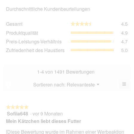
Durchschnittliche Kundenbeurteilungen
Ge
Gesamt
4.5
★★★★★
★★★★★
Dur
Pro
Produktqualität
4.9
Bew
Dur
4.5
Pre
Preis-Leistungs-Verhältnis
4.7
Bew
von
Lei
4.9
Zuf
Zufriedenheit des Haustiers
5.0
5.
Ver
von
des
Dur
5.
Hau
Bew
Dur
4.7
Bew
1-4 von 1491 Bewertungen
von
5
5.
von
≡
Menü
Sortieren nach:
Relevanteste
?
▼
5.
Wen
du
auf
die
folg
★★★★★
★★★★★
Scha
Sofiia648
·
vor 9 Monaten
5
klick
von
wird
Mein Kätzchen liebt dieses Futter
der
5
unte
Sternen.
[Diese Bewertung wurde im Rahmen einer Werbeaktion
aufg