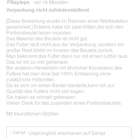
Flitzpiepe
·
vor 10 Monaten
1
e
von
t
Verpackung nicht zufriedenstellend
5
.
Sternen.
[Diese Bewertung wurde im Rahmen einer Werbeaktion
gesammelt.] Erstens habe ich zwei Kitten,die sich den
Portionsbeutel teilen mussten.
Das Material des Beutels ist nicht gut.
Das Futter läuft nicht aus der Verpackung, sondern ein
großer Rest bleibt im Inneren des Beutels zurück.
Man bekommt das Futter dann nur mit einem Löffel raus.
Das ist mir zu viel gehampel.
Bei anderen Herstellern mit ähnlicher Konsistenz des
Futters hat man eine fast 100% Entleerung ohne
zusätzliche Hilfsmittel.
Da es sich um einen Beutel handelte,kann ich zur
Qualität des Futters nicht viel sagen.
Sie haben es schnell gefressen.
Vielen Dank für das zusenden eines Portionsbeutels.
Mit freundlichen Grüßen
Ursprünglich erschienen auf Sampl