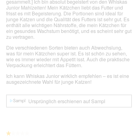
n
gesammelt.] Ich bin absolut begeistert von den Whiskas
d
m
Junior Mahlzeiten! Mein Kätzchen liebt das Futter und
g
o
frisst es mit Begeisterung. Die Portionen sind ideal für
e
d
junge Katzen und die Qualität des Futters ist sehr gut. Es
ö
a
enthält alle wichtigen Nährstoffe, die mein Kätzchen für
f
l
ein gesundes Wachstum benötigt, und es scheint sehr gut
f
e
zu vertragen.
n
s
e
Die verschiedenen Sorten bieten auch Abwechslung,
D
t
was für mein Kätzchen super ist. Es ist schön zu sehen,
i
.
wie es immer wieder mit Appetit isst. Auch die praktische
a
Verpackung erleichtert das Füttern.
l
o
Ich kann Whiskas Junior wirklich empfehlen – es ist eine
g
ausgezeichnete Wahl für junge Katzen!
f
e
l
d
Ursprünglich erschienen auf Sampl
g
e
ö
f
f
★★★★★
★★★★★
n