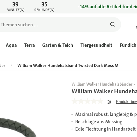
39
35
-14% auf alle Artikel für de
MINUTE(N)
SEKUNDE(N)
Aqua
Terra
Garten & Teich
Tiergesundheit
Für dich
der
William Walker Hundehalsband Twisted Dark Moss M
William Walker Hundehalsbänder
William Walker Hundeh
(0)
Produkt be
Maximal robust, langlebig & p
Beschläge aus Messing
Edle Flechtung in Handarbeit