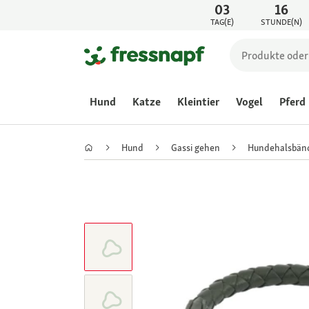
03
16
TAG(E)
STUNDE(N)
Hund
Katze
Kleintier
Vogel
Pferd
Hund
Gassi gehen
Hundehalsbän