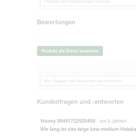
und
für
William
Bewertungen
Walker
suchen
Hundehalsband
Bewertungen
Twisted
Dark
Moss
M
★★★★★
Kein
Produkt als Erster bewerten
Beurteilungswert
.
Mit
★★★★★
★★★★★
dieser
Kein
Aktion
Hier
Beurteilungswert
wird
Fragen
für
ein
William
und
modales
Walker
Antworten
Dialogfeld
Hundehalsband
durchsuchen
Kundenfragen und -antworten
Twisted
geöffnet.
Dark
Moss
M
Honey 00491722525459
·
vor 2 Jahren
Wie lang ist das large bzw medium Halsb