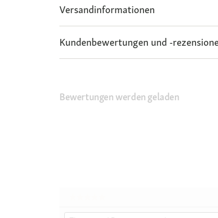
Versandinformationen
Kundenbewertungen und -rezensione
Bewertungen werden geladen
★★★★★
★★★★★
Kein
Themen
Beurteilungswert