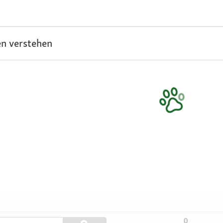
n verstehen
Themen
0