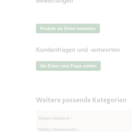
Bewertungen
★★★★★
Kein
Produkt als Erster bewerten
Beurteilungswert
.
Mit
dieser
Kundenfragen und -antworten
Aktion
wird
ein
Als Erster eine Frage stellen
modales
Dialogfeld
geöffnet.
Weitere passende Kategorien
Wolters Halsband
Wolters Hundemantel