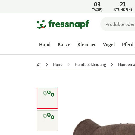
03
21
TAG(E)
STUNDE(N)
Hund
Katze
Kleintier
Vogel
Pferd
Hund
Hundebekleidung
Hundemä