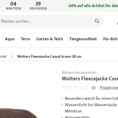
04
39
-14% auf alle Artikel für de
MINUTE(N)
SEKUNDE(N)
Aqua
Terra
Garten & Teich
Tiergesundheit
Für dich
ntel
Wolters Fleecejacke Casual braun 28 cm
Wolters Hundemäntel
Wolters Fleecejacke Cas
(0)
Produkt be
Besonders weich für einen h
Wasserdicht bis Wassersäule
Membran
Atmungsaktiv