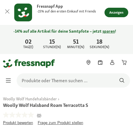
Fressnapf App
-15% auf den ersten Einkauf mit Friends
Anzeigen
-14% auf alle Artikel für deine Samtpfote – jetzt
sparen
!
02
15
51
18
TAG(E)
STUNDE(N)
MINUTE(N)
SEKUNDE(N)
Woolly Wolf Hundehalsbänder
Woolly Wolf Halsband Roam Terracotta S
(0)
Produkt bewerten
Frage zum Produkt stellen