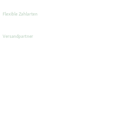
Flexible Zahlarten
Versandpartner
Deine Vorteile
Die Fressnapf App