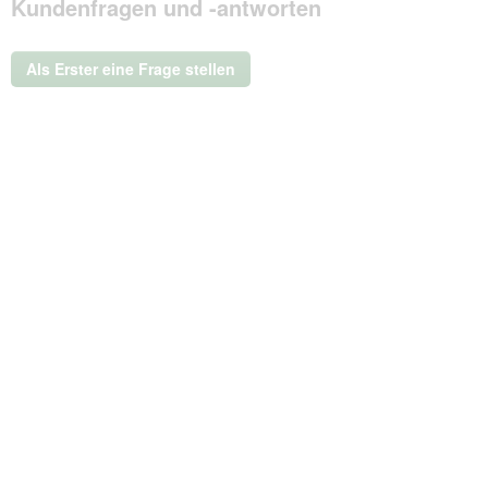
Kundenfragen und -antworten
dieser
Aktion
wird
ein
Als Erster eine Frage stellen
modales
Dialogfeld
geöffnet.