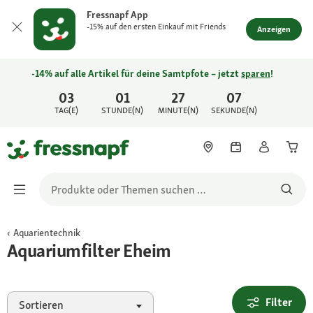
Fressnapf App
-15% auf den ersten Einkauf mit Friends
Anzeigen
-14% auf alle Artikel für deine Samtpfote – jetzt
sparen
!
03
01
27
07
TAG(E)
STUNDE(N)
MINUTE(N)
SEKUNDE(N)
Aquarientechnik
Aquariumfilter Eheim
Filter
Sortieren