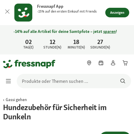
Fressnapf App
-15% auf den ersten Einkauf mit Friends
Anzeigen
-14% auf alle Artikel für deine Samtpfote – jetzt
sparen
!
02
12
18
27
TAG(E)
STUNDE(N)
MINUTE(N)
SEKUNDE(N)
Gassi gehen
Hundezubehör für Sicherheit im
Dunkeln