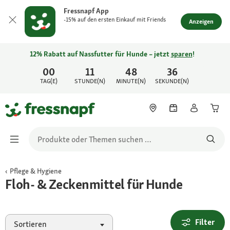
Fressnapf App
-15% auf den ersten Einkauf mit Friends
Anzeigen
12% Rabatt auf Nassfutter für Hunde – jetzt
sparen
!
00
11
48
36
TAG(E)
STUNDE(N)
MINUTE(N)
SEKUNDE(N)
Pflege & Hygiene
Floh- & Zeckenmittel für Hunde
Filter
Sortieren