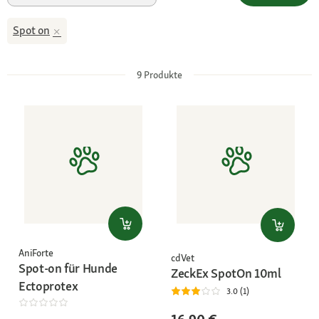
Spot on
9
Produkte
AniForte
cdVet
Spot-on für Hunde
ZeckEx SpotOn 10ml
Ectoprotex
3.0 (1)