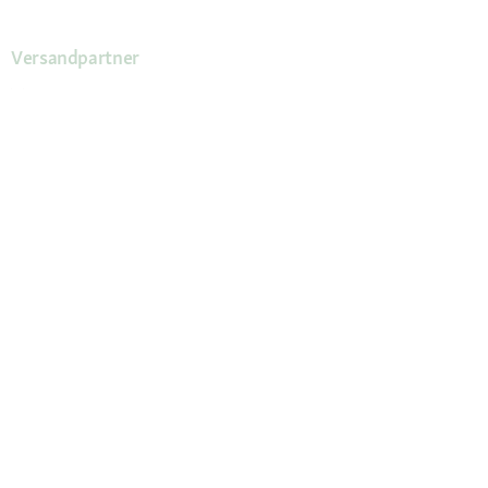
Versandpartner
Deine Vorteile
Die Fressnapf App