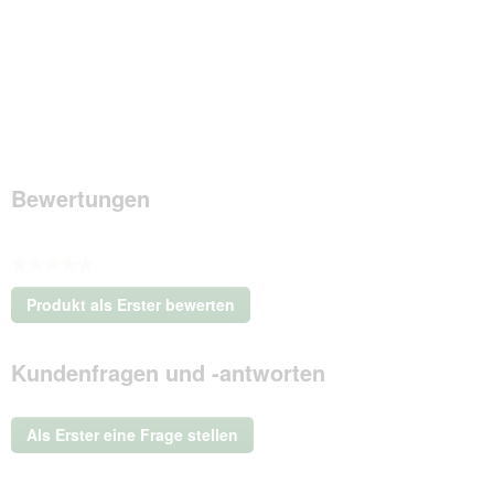
Bewertungen
★★★★★
Kein
Produkt als Erster bewerten
Beurteilungswert
.
Mit
Kundenfragen und -antworten
dieser
Aktion
wird
ein
Als Erster eine Frage stellen
modales
Dialogfeld
geöffnet.