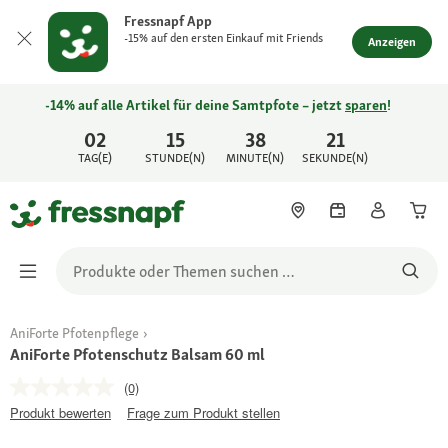
Fressnapf App
-15% auf den ersten Einkauf mit Friends
Anzeigen
-14% auf alle Artikel für deine Samtpfote – jetzt
sparen
!
02
15
38
21
TAG(E)
STUNDE(N)
MINUTE(N)
SEKUNDE(N)
AniForte Pfotenpflege
AniForte Pfotenschutz Balsam 60 ml
(0)
Produkt bewerten
Frage zum Produkt stellen