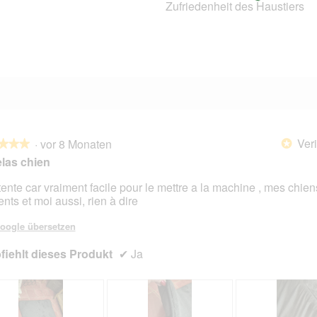
Zufriedenheit des Haustiers
0 Bewertungen mit 2 Sternen.
Auswählen, um nach Bewertungen mit 2 Sternen zu filtern.
1 Bewertung mit 1 Stern.
Auswählen, um nach Bewertungen mit 1 Stern zu filtern.
Veri
·
vor 8 Monaten
*
★★★
★★★
las chien
ente car vraiment facile pour le mettre a la machine , mes chien
ents et moi aussi, rien à dire
en.
oogle übersetzen
iehlt dieses Produkt
✔
Ja