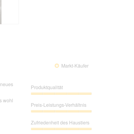
Markt-Käufer
*
 neues
Produktqualität
Produktqualität,
es wohl
5
Preis-Leistungs-Verhältnis
von
5
Preis-
Leistungs-
Zufriedenheit des Haustiers
Verhältnis,
5
Zufriedenheit