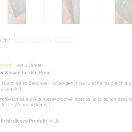
B
F
T
F
e
o
i
o
w
t
s
t
reich?
Ja ·
3
Nein ·
0
Melden
e
o
s
o
r
M
u
M
t
i
s
i
u
t
f
t
·
vor 5 Jahren
n
d
a
d
★★★
★★★
g
i
c
i
r Kissen für den Preis
z
e
i
e
u
s
l
s
 Hund lag ab Sekunde 1 super gern drauf und hat es gleich als
F
e
e
e
 akzeptiert
en.
o
r
a
r
wollte ich es als Auto/reisekörbchen aber es ist so schön dass 
t
A
m
A
 in die Wohnung kommt
o
k
e
k
2
t
t
t
.
i
t
i
iehlt dieses Produkt
✔
Ja
o
r
o
n
e
n