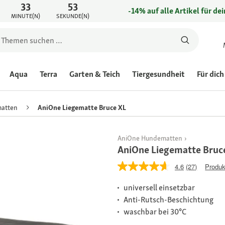
33
53
-14% auf alle Artikel für de
MINUTE(N)
SEKUNDE(N)
Aqua
Terra
Garten & Teich
Tiergesundheit
Für dich
atten
AniOne Liegematte Bruce XL
AniOne Hundematten
AniOne Liegematte Bruc
4.6
(27)
Produk
universell einsetzbar
Anti-Rutsch-Beschichtung
waschbar bei 30°C