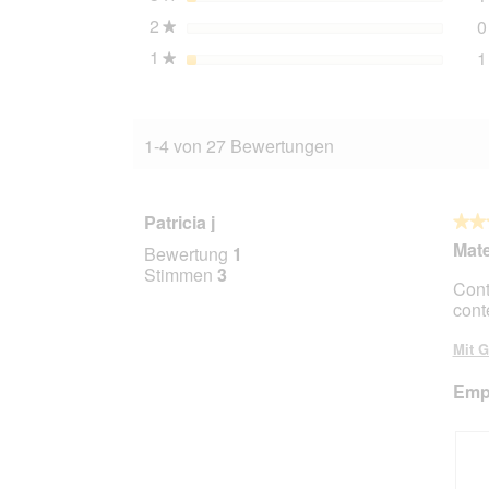
2
Sterne
0
★
1
Sterne
1
★
1-4 von 27 Bewertungen
Patricia j
★★
★★
5
Mate
Bewertung
1
von
Stimmen
3
Cont
5
cont
Stern
Mit G
Empf