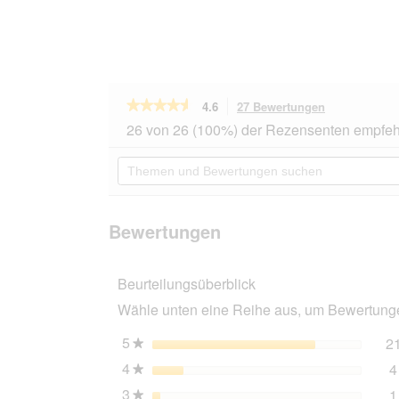
★★★★★
★★★★★
4.6
27 Bewertungen
Mit
dieser
4.6
26 von 26 (100%) der Rezensenten empfeh
von
Aktion
5
navigierst
Themen
Sternen.
du
und
Bewertungen
zu
Bewertungen
lesen
den
suchen
für
Bewertungen
AniOne
Bewertungen
Liegematte
Bruce
XL
Beurteilungsüberblick
Wähle unten eine Reihe aus, um Bewertungen
5
Sterne
2
★
4
Sterne
4
★
3
Sterne
1
★