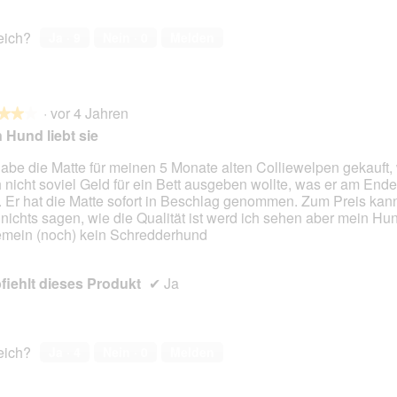
w
e
w
i
n
i
r
m
r
reich?
Ja ·
9
Nein ·
0
Melden
d
a
d
e
c
e
i
h
i
n
i
n
·
vor 4 Jahren
★★★
★★★
m
n
m
 Hund liebt sie
o
e
o
d
e
d
habe die Matte für meinen 5 Monate alten Colliewelpen gekauft, 
a
t
a
 nicht soviel Geld für ein Bett ausgeben wollte, was er am Ende
en.
l
d
l
 Er hat die Matte sofort in Beschlag genommen. Zum Preis ka
e
e
e
 nichts sagen, wie die Qualität ist werd ich sehen aber mein Hun
s
s
s
emein (noch) kein Schredderhund
D
s
D
i
o
i
a
u
a
iehlt dieses Produkt
✔
Ja
l
s
l
o
a
o
g
n
g
f
t
f
reich?
Ja ·
4
Nein ·
0
Melden
e
i
e
l
d
l
d
é
d