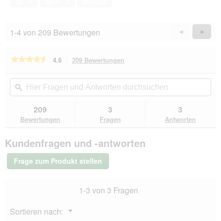
Ja ·
6
Nein ·
0
Melden
5
1-4 von 209 Bewertungen
Zurück
◄
Weiter
►
Reviews
Revie
★★★★★
★★★★★
4.6
209 Bewertungen
Mit
dieser
4.6
von
Aktion
Hier
Hie
5
navigierst
Fragen
ϙ
Fra
Sternen.
du
und
un
Bewertungen
zu
Antworten
Ant
209
3
3
lesen
den
durchsuchen
du
für
Bewertungen
Fragen
Antworten
Bewertungen.
BOZITA
Häppchen
Kundenfragen und -antworten
in
Gelee
6x370g
Frage zum Produkt stellen
Rinderhack
1-3 von 3 Fragen
Menü
Sortieren nach:
▼