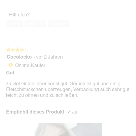
von
des
r
5
Haustiers,
A
Hilfreich?
5
k
von
t
Ja ·
4
Nein ·
0
Melden
5
i
o
n
w
★★★★★
★★★★★
i
Cocolocko
·
vor 2 Jahren
r
4
d
von
Online-Käufer
*
e
5
Gut
i
Sternen.
n
zu viel Gelee! aber sonst gut. Geruch ist gut und die g
m
Fleischstückchen überzeugen, Verpackung auch sehr gut
o
leicht zu öffnen und zu schließen.
d
a
l
Empfiehlt dieses Produkt
✔
Ja
e
s
D
i