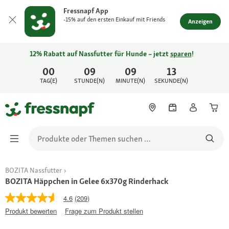
Fressnapf App
-15% auf den ersten Einkauf mit Friends
Anzeigen
12% Rabatt auf Nassfutter für Hunde – jetzt
sparen
!
00
09
09
13
TAG(E)
STUNDE(N)
MINUTE(N)
SEKUNDE(N)
BOZITA Nassfutter
BOZITA Häppchen in Gelee 6x370g Rinderhack
4.6
(209)
Produkt bewerten
Frage zum Produkt stellen