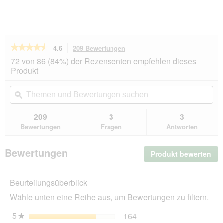
★★★★★
★★★★★
4.6
209 Bewertungen
Mit
dieser
4.6
72 von 86 (84%) der Rezensenten empfehlen dieses
von
Aktion
Produkt
5
navigierst
Sternen.
du
Themen
Th
Bewertungen
zu
und
ϙ
un
lesen
den
Bewertungen
Be
für
Bewertungen.
BOZITA
suchen
su
209
3
3
Häppchen
Bewertungen
Fragen
Antworten
in
Gelee
6x370g
Bewertungen
Produkt bewerten
.
Rinderhack
Mit
die
Beurteilungsüberblick
Akt
wir
Wähle unten eine Reihe aus, um Bewertungen zu filtern.
ein
mo
5
Sterne
164
164 Bewertungen mit 5 
Auswählen, um nach Bewe
★
Dia