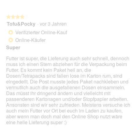
o
i
n
a
w
l
★★★★★
★★★★★
i
o
Tofu&Pocky
·
vor 3 Jahren
r
4
g
d
von
Verifizierter Online-Kauf
*
f
e
5
Online-Käufer
e
*
i
Sternen.
l
n
Super
d
m
g
Futter ist super, die Lieferung auch sehr schnell, dennoch
o
e
muss ich einen Stern abziehen für die Verpackung beim
d
ö
Futter. Es kommt kein Paket heil an, die
a
f
Dosen/Tetrapacks sind fallen lose im Karton rum, sind
l
f
eingedellt. Die Post musste jedes Paket nachkleben und
e
n
vermutlich auch die ausgefallenen Dosen einsammeln.
s
e
Das müsst ihr dringend ändern und vielleicht mit
D
t
passenderen Kartonagen und/oder Stopfpapier arbeiten.
i
.
Ansonsten sind wir sehr zufrieden. Meistens versuche ich
a
auch mein Futter vor Ort bei euch im Laden zu kaufen,
l
aber wenn man doch mal den Online Shop nutzt wäre
o
eine heile Lieferung super :)
g
f
e