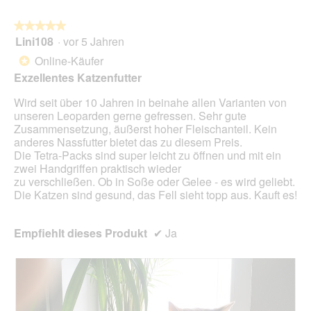
auf
die
folg
★★★★★
★★★★★
Scha
Lini108
·
vor 5 Jahren
5
klick
von
wird
Online-Käufer
*
der
5
unte
Exzellentes Katzenfutter
Sternen.
aufg
Inhal
Wird seit über 10 Jahren in beinahe allen Varianten von
aktua
unseren Leoparden gerne gefressen. Sehr gute
Zusammensetzung, äußerst hoher Fleischanteil. Kein
anderes Nassfutter bietet das zu diesem Preis.
Die Tetra-Packs sind super leicht zu öffnen und mit ein
zwei Handgriffen praktisch wieder
zu verschließen. Ob in Soße oder Gelee - es wird geliebt.
Die Katzen sind gesund, das Fell sieht topp aus. Kauft es!
Empfiehlt dieses Produkt
✔
Ja