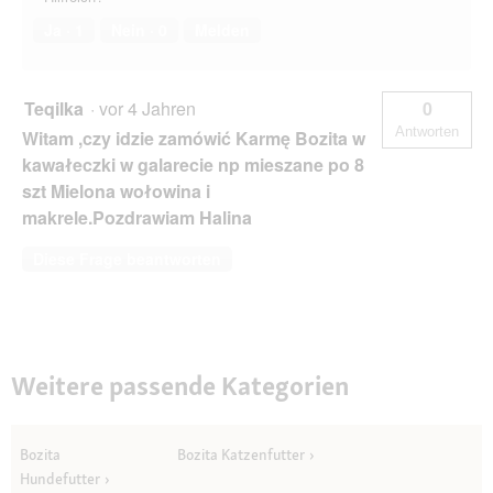
Ja ·
1
Nein ·
0
Melden
Teqilka
·
vor 4 Jahren
0
Antworten
Witam ,czy idzie zamówić Karmę Bozita w
kawałeczki w galarecie np mieszane po 8
szt Mielona wołowina i
makrele.Pozdrawiam Halina
Diese Frage beantworten
Weitere passende Kategorien
Bozita
Bozita Katzenfutter
Hundefutter