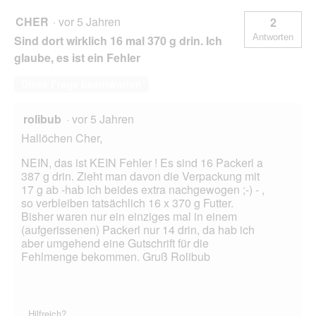
CHER
·
vor 5 Jahren
2
Antworten
Sind dort wirklich 16 mal 370 g drin. Ich
glaube, es ist ein Fehler
Diese Frage beantworten
rolibub
·
vor 5 Jahren
Hallöchen Cher,
NEIN, das ist KEIN Fehler ! Es sind 16 Packerl a
387 g drin. Zieht man davon die Verpackung mit
17 g ab -hab ich beides extra nachgewogen ;-) - ,
so verbleiben tatsächlich 16 x 370 g Futter.
Bisher waren nur ein einziges mal in einem
(aufgerissenen) Packerl nur 14 drin, da hab ich
aber umgehend eine Gutschrift für die
Fehlmenge bekommen. Gruß Rolibub
Hilfreich?