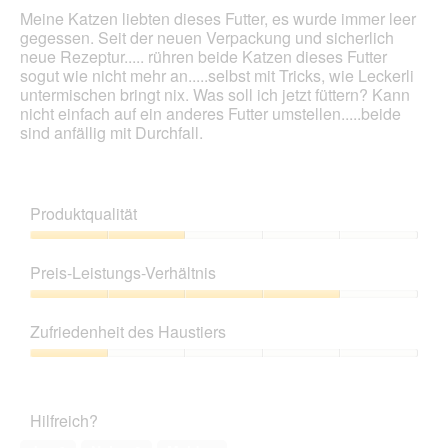
Meine Katzen liebten dieses Futter, es wurde immer leer
gegessen. Seit der neuen Verpackung und sicherlich
neue Rezeptur..... rühren beide Katzen dieses Futter
sogut wie nicht mehr an.....selbst mit Tricks, wie Leckerli
untermischen bringt nix. Was soll ich jetzt füttern? Kann
nicht einfach auf ein anderes Futter umstellen.....beide
sind anfällig mit Durchfall.
Produktqualität
Produktqualität,
2
Preis-Leistungs-Verhältnis
von
5
Preis-
Leistungs-
Zufriedenheit des Haustiers
Verhältnis,
4
Zufriedenheit
von
des
5
Haustiers,
Hilfreich?
1
von