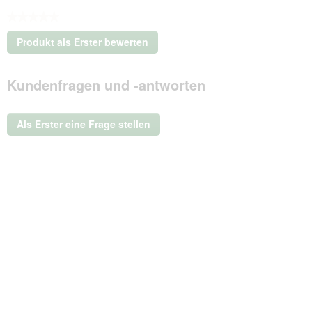
★★★★★
Kein
Produkt als Erster bewerten
Beurteilungswert
.
Mit
Kundenfragen und -antworten
dieser
Aktion
wird
ein
Als Erster eine Frage stellen
modales
Dialogfeld
geöffnet.