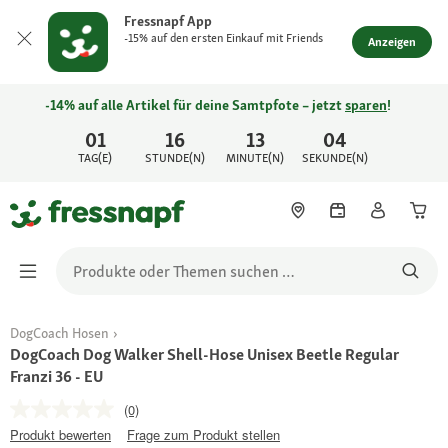
Fressnapf App
-15% auf den ersten Einkauf mit Friends
Anzeigen
-14% auf alle Artikel für deine Samtpfote – jetzt
sparen
!
01
16
13
04
TAG(E)
STUNDE(N)
MINUTE(N)
SEKUNDE(N)
DogCoach Hosen
DogCoach Dog Walker Shell-Hose Unisex Beetle Regular
Franzi 36 - EU
(0)
Produkt bewerten
Frage zum Produkt stellen