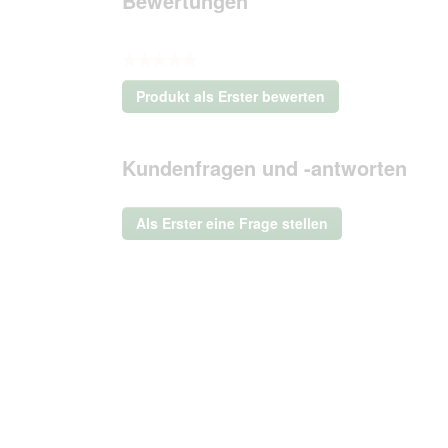
Bewertungen
★★★★★
Kein
Produkt als Erster bewerten
Beurteilungswert
.
Mit
dieser
Kundenfragen und -antworten
Aktion
wird
ein
Als Erster eine Frage stellen
modales
Dialogfeld
geöffnet.