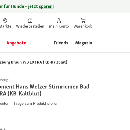
r für Hunde – jetzt
sparen
!
Märkte
Wiederbestellen
Mein Konto
Warenkorb
Angebote
Friends
Magazin
rzburg braun WB EXTRA (KB-Kaltblut)
mzeug
pment Hans Melzer Stirnriemen Bad
A (KB-Kaltblut)
werten
Frage zum Produkt stellen
nis