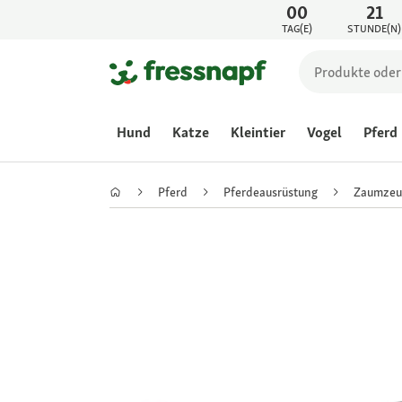
00
21
TAG(E)
STUNDE(N)
Hund
Katze
Kleintier
Vogel
Pferd
Pferd
Pferdeausrüstung
Zaumzeu