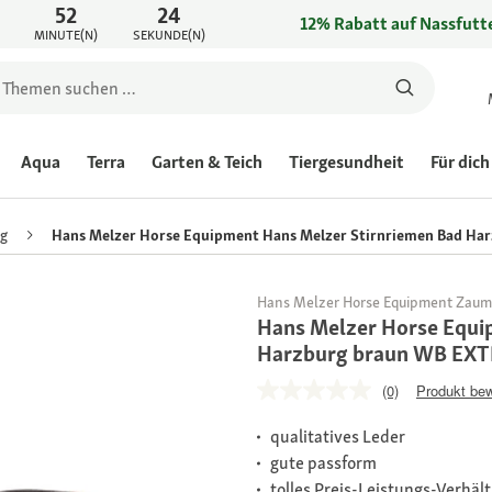
52
24
12% Rabatt auf Nassfutte
MINUTE(N)
SEKUNDE(N)
Aqua
Terra
Garten & Teich
Tiergesundheit
Für dich
g
Hans Melzer Horse Equipment Hans Melzer Stirnriemen Bad Ha
Hans Melzer Horse Equipment Zau
Hans Melzer Horse Equi
Harzburg braun WB EXTR
(0)
Produkt be
qualitatives Leder
gute passform
tolles Preis-Leistungs-Verhält