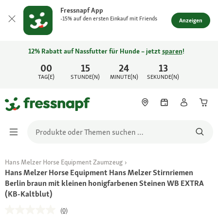
Fressnapf App
-15% auf den ersten Einkauf mit Friends
Anzeigen
12% Rabatt auf Nassfutter für Hunde – jetzt
sparen
!
00
15
24
13
TAG(E)
STUNDE(N)
MINUTE(N)
SEKUNDE(N)
Hans Melzer Horse Equipment Zaumzeug
Hans Melzer Horse Equipment Hans Melzer Stirnriemen
Berlin braun mit kleinen honigfarbenen Steinen WB EXTRA
(KB-Kaltblut)
(0)