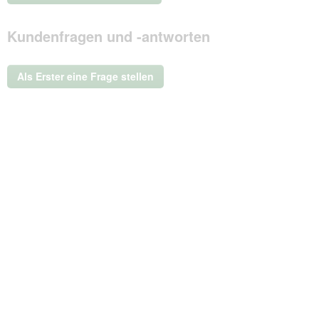
.
Mit
Kundenfragen und -antworten
dieser
Aktion
wird
ein
Als Erster eine Frage stellen
modales
Dialogfeld
geöffnet.