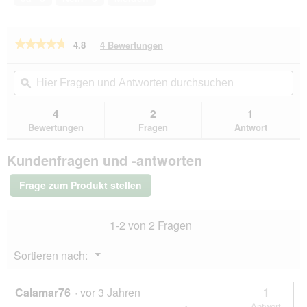
★★★★★
★★★★★
4.8
4 Bewertungen
Mit
dieser
4.8
von
Aktion
Hier
Hie
5
navigierst
Fragen
ϙ
Fra
Sternen.
du
und
un
Bewertungen
zu
Antworten
Ant
4
2
1
lesen
den
durchsuchen
du
für
Bewertungen
Fragen
Antwort
Bewertungen.
Hill's
Science
Kundenfragen und -antworten
Plan
Trockenfutter
Hund,
Frage zum Produkt stellen
Perfect
Digestion,
Small
1-2 von 2 Fragen
&
Mini
Breed
Menü
Sortieren nach:
Adul,
▼
mit
Huhn
und
Calamar76
·
vor 3 Jahren
1
braunem
Antwort