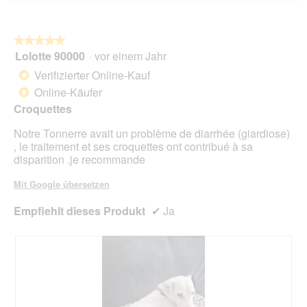
Wen
du
auf
die
folg
★★★★★
★★★★★
Scha
Lolotte 90000
·
vor einem Jahr
5
klick
von
wird
Verifizierter Online-Kauf
*
der
5
unte
Online-Käufer
*
Sternen.
aufg
Croquettes
Inhal
aktua
Notre Tonnerre avait un problème de diarrhée (giardiose)
, le traitement et ses croquettes ont contribué à sa
disparition .je recommande
Mit Google übersetzen
Empfiehlt dieses Produkt
✔
Ja