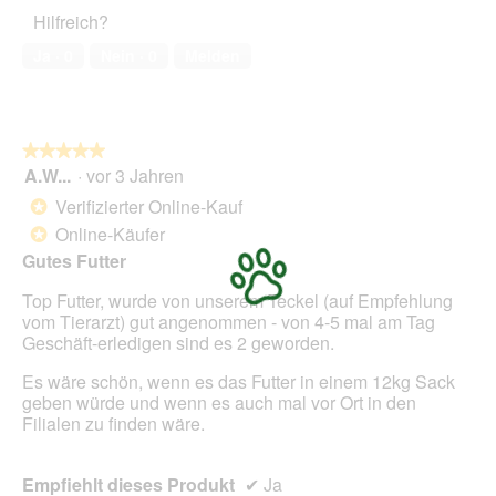
5
Haustiers,
t
A
Hilfreich?
5
o
k
von
1
t
Ja ·
0
Nein ·
0
Melden
5
.
i
o
n
w
★★★★★
★★★★★
i
A.W...
·
vor 3 Jahren
r
5
d
von
Verifizierter Online-Kauf
*
e
5
Online-Käufer
*
i
Sternen.
n
Gutes Futter
m
Top Futter, wurde von unserem Teckel (auf Empfehlung
o
vom Tierarzt) gut angenommen - von 4-5 mal am Tag
d
Geschäft-erledigen sind es 2 geworden.
a
l
Es wäre schön, wenn es das Futter in einem 12kg Sack
e
geben würde und wenn es auch mal vor Ort in den
s
Filialen zu finden wäre.
D
i
a
Empfiehlt dieses Produkt
✔
Ja
l