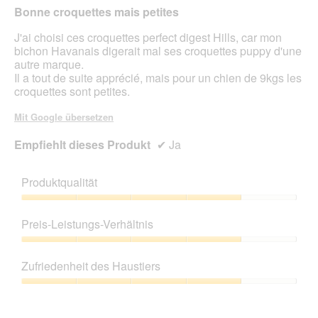
Bonne croquettes mais petites
J'ai choisi ces croquettes perfect digest Hills, car mon
bichon Havanais digerait mal ses croquettes puppy d'une
autre marque.
Il a tout de suite apprécié, mais pour un chien de 9kgs les
croquettes sont petites.
Mit Google übersetzen
Empfiehlt dieses Produkt
✔
Ja
Produktqualität
Produktqualität,
4
Preis-Leistungs-Verhältnis
von
5
Preis-
Leistungs-
Zufriedenheit des Haustiers
Verhältnis,
4
Zufriedenheit
von
des
5
Haustiers,