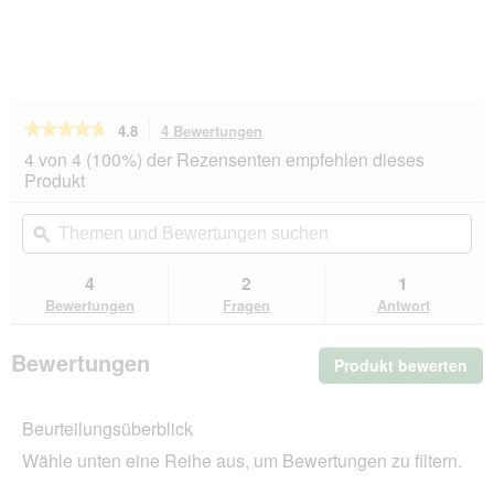
★★★★★
★★★★★
4.8
4 Bewertungen
Mit
dieser
4.8
4 von 4 (100%) der Rezensenten empfehlen dieses
von
Aktion
Produkt
5
navigierst
Sternen.
du
Themen
Th
Bewertungen
zu
und
ϙ
un
lesen
den
Bewertungen
Be
für
Bewertungen.
Hill's
suchen
su
4
2
1
Science
Bewertungen
Fragen
Antwort
Plan
Trockenfutter
Hund,
Bewertungen
Produkt bewerten
.
Perfect
Digestion,
Mit
Small
die
&
Beurteilungsüberblick
Akt
Mini
wir
Breed
Wähle unten eine Reihe aus, um Bewertungen zu filtern.
ein
Adul,
mit
mo