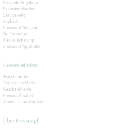
Prospekt Angebote
Exklusive Marken
Servicewelt
Payback
Fressnapf Magazin
Dr. Fressnapf
Tierversicherung
Fressnapf Apotheke
Unsere Märkte
Märkte finden
Services im Markt
Geschenkkarte
Fressnapf Salon
Activet Tierarztpraxen
Über Fressnapf
Über uns
Karriere