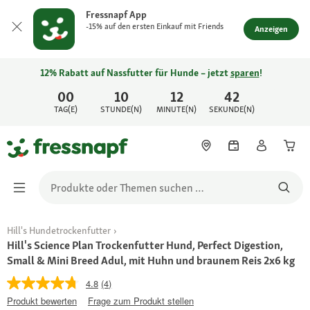
Fressnapf App
-15% auf den ersten Einkauf mit Friends
Anzeigen
12% Rabatt auf Nassfutter für Hunde – jetzt
sparen
!
00
10
12
42
TAG(E)
STUNDE(N)
MINUTE(N)
SEKUNDE(N)
Hill's Hundetrockenfutter
Hill's Science Plan Trockenfutter Hund, Perfect Digestion,
Small & Mini Breed Adul, mit Huhn und braunem Reis 2x6 kg
4.8
(4)
Produkt bewerten
Frage zum Produkt stellen