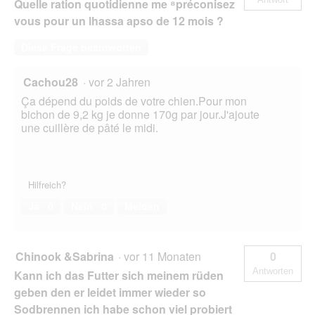
Quelle ration quotidienne me ⁸préconisez
Reis
2x6
vous pour un lhassa apso de 12 mois ?
kg
Diese Frage beantworten
Cachou28
·
vor 2 Jahren
Ça dépend du poids de votre chien.Pour mon
bichon de 9,2 kg je donne 170g par jour.J'ajoute
une cuillère de pâté le midi.
Hilfreich?
Ja ·
0
Nein ·
0
Melden
Chinook &Sabrina
·
vor 11 Monaten
0
Antworten
Kann ich das Futter sich meinem rüden
geben den er leidet immer wieder so
Sodbrennen ich habe schon viel probiert