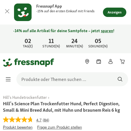
Fressnapf App
-15% auf den ersten Einkauf mit Friends
Anzeigen
-14% auf alle Artikel für deine Samtpfote – jetzt
sparen
!
02
11
24
05
TAG(E)
STUNDE(N)
MINUTE(N)
SEKUNDE(N)
Hill's Hundetrockenfutter
Hill's Science Plan Trockenfutter Hund, Perfect Digestion,
Small & Mini Breed Adul, mit Huhn und braunem Reis 6 kg
4.7
(84)
Produkt bewerten
Frage zum Produkt stellen