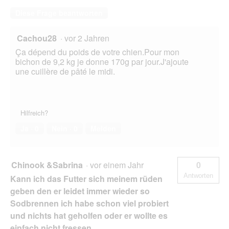
e
ö
Diese Frage beantworten
f
f
Cachou28
·
vor 2 Jahren
n
e
Ça dépend du poids de votre chien.Pour mon
t
bichon de 9,2 kg je donne 170g par jour.J'ajoute
.
une cuillère de pâté le midi.
Hilfreich?
Ja ·
0
Nein ·
0
Melden
Chinook &Sabrina
·
vor einem Jahr
0
Antworten
Kann ich das Futter sich meinem rüden
geben den er leidet immer wieder so
Sodbrennen ich habe schon viel probiert
und nichts hat geholfen oder er wollte es
einfach nicht fressen.