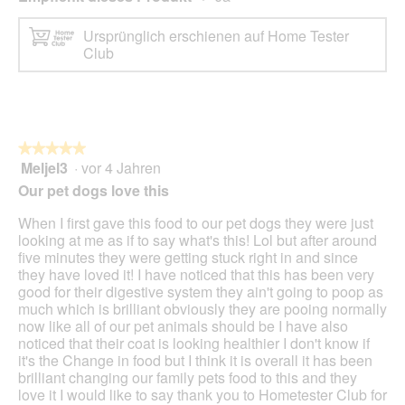
Ursprünglich erschienen auf Home Tester
Club
★★★★★
★★★★★
Meljel3
·
vor 4 Jahren
5
von
Our pet dogs love this
5
Sternen.
When I first gave this food to our pet dogs they were just
looking at me as if to say what's this! Lol but after around
five minutes they were getting stuck right in and since
they have loved it! I have noticed that this has been very
good for their digestive system they ain't going to poop as
much which is brilliant obviously they are pooing normally
now like all of our pet animals should be I have also
noticed that their coat is looking healthier I don't know if
it's the Change in food but I think it is overall it has been
brilliant changing our family pets food to this and they
love it I would like to say thank you to Hometester Club for