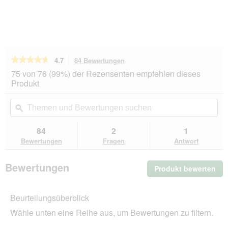
★★★★★
★★★★★
4.7
84 Bewertungen
Mit
dieser
4.7
75 von 76 (99%) der Rezensenten empfehlen dieses
von
Aktion
Produkt
5
navigierst
Sternen.
du
Themen
Th
Bewertungen
zu
und
ϙ
un
lesen
den
Bewertungen
Be
für
Bewertungen.
Hill's
suchen
su
84
2
1
Science
Bewertungen
Fragen
Antwort
Plan
Trockenfutter
Hund,
Bewertungen
Produkt bewerten
.
Perfect
Digestion,
Mit
Small
die
&
Beurteilungsüberblick
Akt
Mini
wir
Breed
Wähle unten eine Reihe aus, um Bewertungen zu filtern.
ein
Adul,
mit
mo