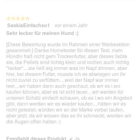
Wen
du
auf
die
folg
★★★★★
★★★★★
Scha
SaskiaEinfachso1
·
vor einem Jahr
5
klick
von
wird
Sehr lecker für meinen Hund :)
der
5
unte
Sternen.
[Diese Bewertung wurde im Rahmen einer Werbeaktion
aufg
Inhal
gesammelt.] Danke Hometester für diesen Test, mein
aktua
Hündin fraß nicht gern Trockenfutter, aber dieses liebte
sie, die Pellets sind richtig klein und rochen auch richtig
"lecker"....sie ließ eig.immer was im Napf drinnen, aber
hier, bei diesem Futter, musste ich es abwiegen um ihr
nicht zuviel zu verfüttern....weil der Napf war immer
leer....wir haben dann auch geschaut, ob wir es i.wo
kaufen können, aber es ist echt teuer....wir werden für
unseren Schatz einfach schauen, ob es i.wo ein Angebot
gibt, dann werden wir es wieder kaufen....hätten wir es
nicht getestet, würden wir an der Marke vorbei laufen,
aber jetzt, da wir wissen das es ihr schmeckt, werden wir
die Augen offen halten :)
Empfiehlt dieses Produkt
✔
Ja