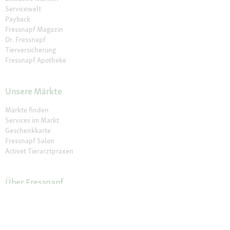
Servicewelt
Payback
Fressnapf Magazin
Dr. Fressnapf
Tierversicherung
Fressnapf Apotheke
Unsere Märkte
Märkte finden
Services im Markt
Geschenkkarte
Fressnapf Salon
Activet Tierarztpraxen
Über Fressnapf
Über uns
Karriere
Verantwortung