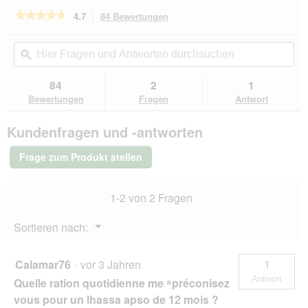
r
★★★★★
★★★★★
4.7
84 Bewertungen
Mit
d
dieser
4.7
e
von
Aktion
Hier
Hie
i
5
navigierst
Fragen
ϙ
Fra
n
Sternen.
du
und
un
m
Bewertungen
zu
Antworten
Ant
84
2
1
lesen
o
den
durchsuchen
du
für
Bewertungen
Fragen
Antwort
d
Bewertungen.
Hill's
a
Science
l
Kundenfragen und -antworten
Plan
e
Trockenfutter
s
Hund,
Frage zum Produkt stellen
Perfect
D
Digestion,
i
Small
a
1-2 von 2 Fragen
&
l
Mini
o
Breed
Menü
Sortieren nach:
Adul,
g
▼
mit
f
Huhn
e
und
Calamar76
·
vor 3 Jahren
1
l
braunem
Antwort
Quelle ration quotidienne me ⁸préconisez
d
Reis
6
g
vous pour un lhassa apso de 12 mois ?
kg