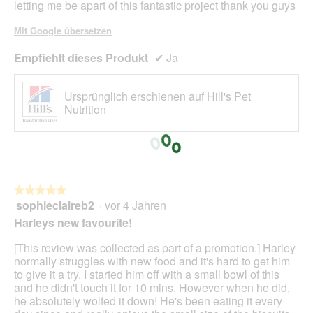
letting me be apart of this fantastic project thank you guys
Mit Google übersetzen
Empfiehlt dieses Produkt
✔
Ja
Ursprünglich erschienen auf Hill's Pet
Nutrition
★★★★★
★★★★★
sophieclaireb2
·
vor 4 Jahren
5
von
Harleys new favourite!
5
Sternen.
[This review was collected as part of a promotion.] Harley
normally struggles with new food and it's hard to get him
to give it a try. I started him off with a small bowl of this
and he didn't touch it for 10 mins. However when he did,
he absolutely wolfed it down! He's been eating it every