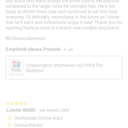
day since and really enjoys the small size of the biscuits
compared to the larger ones he normally has. He's not
fussy at dinner times now and continues to eat this food
everyday. I'll definitely repurchase in the future as I know
that he'll eat it and furthermore enjoy it now! Thank you for
opening Harleys eyes to a brand new lovable dog brand
Mit Google übersetzen
Empfiehlt dieses Produkt
✔
Ja
Ursprünglich erschienen auf Hill's Pet
Nutrition
★★★★★
★★★★★
Lolotte 90000
·
vor einem Jahr
5
von
Verifizierter Online-Kauf
*
5
Online-Käufer
*
Sternen.