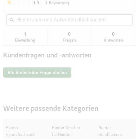
★★★★★
★★★★★
1.0
1 Bewertung
Mit
dieser
1
von
Aktion
Hier
Hie
5
navigierst
Fragen
ϙ
Fra
Sternen.
du
und
un
Bewertungen
zu
Antworten
Ant
1
0
0
lesen
den
durchsuchen
du
für
Bewertung
Fragen
Antworten
Bewertungen.
Hunter
Halsband
Kundenfragen und -antworten
Aalborg
lila
37
cm
Als Erster eine Frage stellen
Weitere passende Kategorien
Hunter
Hunter Geschirr
Hunter
Hundehalsband
für Hunde
Hundeleinen