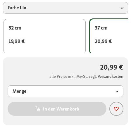
Farbe
lila
32 cm
37 cm
19,99 €
20,99 €
20,99 €
alle Preise inkl. MwSt. zzgl.
Versandkosten
Menge
In den Warenkorb