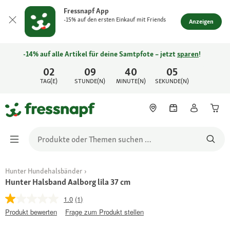
Fressnapf App
-15% auf den ersten Einkauf mit Friends
Anzeigen
-14% auf alle Artikel für deine Samtpfote – jetzt
sparen
!
02
09
40
05
TAG(E)
STUNDE(N)
MINUTE(N)
SEKUNDE(N)
Hunter Hundehalsbänder
Hunter Halsband Aalborg lila 37 cm
1.0
(1)
Produkt bewerten
Frage zum Produkt stellen