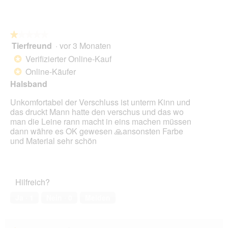
Bewertung:
1
von
5.
★★★★★
★★★★★
Tierfreund
·
vor 3 Monaten
1
von
Verifizierter Online-Kauf
*
5
Online-Käufer
*
Sternen.
Halsband
Unkomfortabel der Verschluss ist unterm Kinn und
das druckt Mann hatte den verschus und das wo
man die Leine rann macht in eins machen müssen
dann währe es OK gewesen 🙏ansonsten Farbe
und Material sehr schön
Hilfreich?
Ja ·
1
Nein ·
0
Melden