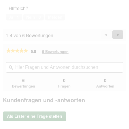
5
Haustiers,
Hilfreich?
5
von
Ja ·
1
Nein ·
0
Melden
5
1-4 von 6 Bewertungen
Zurück
◄
Weiter
►
Reviews
Revie
★★★★★
★★★★★
5.0
6 Bewertungen
Mit
dieser
5
von
Aktion
Hier
Hie
5
navigierst
Fragen
ϙ
Fra
Sternen.
du
und
un
Bewertungen
zu
Antworten
Ant
6
0
0
lesen
den
durchsuchen
du
für
Bewertungen
Fragen
Antworten
Bewertungen.
Hunter
Halsband
Kundenfragen und -antworten
Aalborg
Special
oliv
45
Als Erster eine Frage stellen
cm