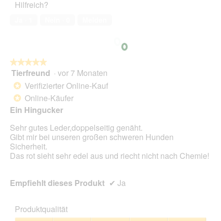
Hilfreich?
5
von
Ja ·
1
Nein ·
0
Melden
5
★★★★★
★★★★★
Tierfreund
·
vor 7 Monaten
5
von
Verifizierter Online-Kauf
*
5
Online-Käufer
*
Sternen.
Ein Hingucker
Sehr gutes Leder,doppelseitig genäht.
Gibt mir bei unseren großen schweren Hunden
Sicherheit.
Das rot sieht sehr edel aus und riecht nicht nach Chemie!
Empfiehlt dieses Produkt
✔
Ja
Produktqualität