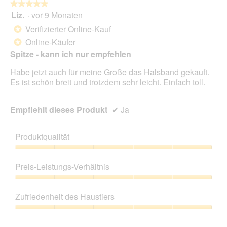
★★★★★
★★★★★
Liz.
·
vor 9 Monaten
5
von
Verifizierter Online-Kauf
*
5
Online-Käufer
*
Sternen.
Spitze - kann ich nur empfehlen
Habe jetzt auch für meine Große das Halsband gekauft.
Es ist schön breit und trotzdem sehr leicht. Einfach toll.
Empfiehlt dieses Produkt
✔
Ja
Produktqualität
Produktqualität,
5
Preis-Leistungs-Verhältnis
von
5
Preis-
Leistungs-
Zufriedenheit des Haustiers
Verhältnis,
5
Zufriedenheit
von
des