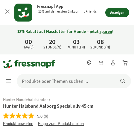
Fressnapf App
-15% auf den ersten Einkauf mit Friends
Anzeigen
12% Rabatt auf Nassfutter für Hunde – jetzt
sparen
!
00
20
03
08
TAG(E)
STUNDE(N)
MINUTE(N)
SEKUNDE(N)
Hunter Hundehalsbänder
Hunter Halsband Aalborg Special oliv 45 cm
5.0
(6)
Produkt bewerten
Frage zum Produkt stellen