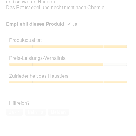
und schweren Hunden .
Das Rot ist edel und riecht nicht nach Chemie!
Empfiehlt dieses Produkt
✔
Ja
Produktqualität
Produktqualität,
5
Preis-Leistungs-Verhältnis
von
5
Preis-
Leistungs-
Zufriedenheit des Haustiers
Verhältnis,
4
Zufriedenheit
von
des
5
Haustiers,
Hilfreich?
5
von
Ja ·
1
Nein ·
0
Melden
5