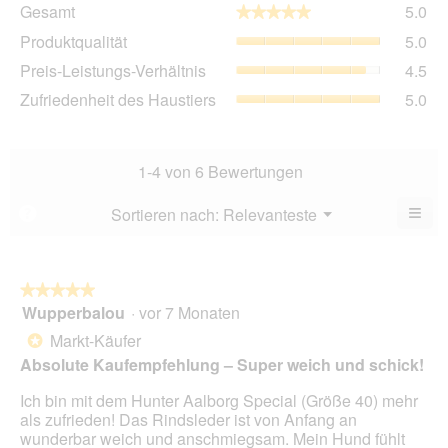
Ge
Gesamt
5.0
★★★★★
★★★★★
Dur
Pro
Produktqualität
5.0
Bew
Dur
5
Pre
Preis-Leistungs-Verhältnis
4.5
Bew
von
Lei
5
Zuf
Zufriedenheit des Haustiers
5.0
5.
Ver
von
des
Dur
5.
Hau
Bew
Dur
4.5
Bew
1-4 von 6 Bewertungen
von
5
5.
von
≡
Menü
Sortieren nach:
Relevanteste
?
▼
5.
Wen
du
auf
die
folg
★★★★★
★★★★★
Scha
Wupperbalou
·
vor 7 Monaten
5
klick
von
wird
Markt-Käufer
*
der
5
unte
Absolute Kaufempfehlung – Super weich und schick!
Sternen.
aufg
Inhal
Ich bin mit dem Hunter Aalborg Special (Größe 40) mehr
aktua
als zufrieden! Das Rindsleder ist von Anfang an
wunderbar weich und anschmiegsam. Mein Hund fühlt