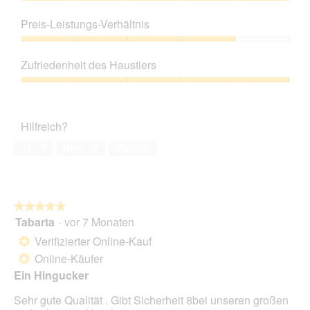
Produktqualität,
5
Preis-Leistungs-Verhältnis
von
5
Preis-
Leistungs-
Zufriedenheit des Haustiers
Verhältnis,
4
Zufriedenheit
von
des
5
Haustiers,
Hilfreich?
5
von
Ja ·
1
Nein ·
0
Melden
5
★★★★★
★★★★★
Tabarta
·
vor 7 Monaten
5
von
Verifizierter Online-Kauf
*
5
Online-Käufer
*
Sternen.
Ein Hingucker
Sehr gute Qualität . Gibt Sicherheit 8bei unseren großen