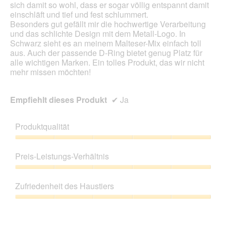
sich damit so wohl, dass er sogar völlig entspannt damit
einschläft und tief und fest schlummert.
​Besonders gut gefällt mir die hochwertige Verarbeitung
und das schlichte Design mit dem Metall-Logo. In
Schwarz sieht es an meinem Malteser-Mix einfach toll
aus. Auch der passende D-Ring bietet genug Platz für
alle wichtigen Marken. Ein tolles Produkt, das wir nicht
mehr missen möchten!
Empfiehlt dieses Produkt
✔
Ja
Produktqualität
Produktqualität,
5
Preis-Leistungs-Verhältnis
von
5
Preis-
Leistungs-
Zufriedenheit des Haustiers
Verhältnis,
5
Zufriedenheit
von
des
5
Haustiers,