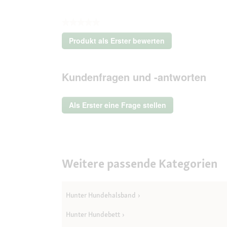
★★★★★
Kein
Produkt als Erster bewerten
Beurteilungswert
.
Mit
dieser
Kundenfragen und -antworten
Aktion
wird
ein
Als Erster eine Frage stellen
modales
Dialogfeld
geöffnet.
Weitere passende Kategorien
Hunter Hundehalsband
Hunter Hundebett