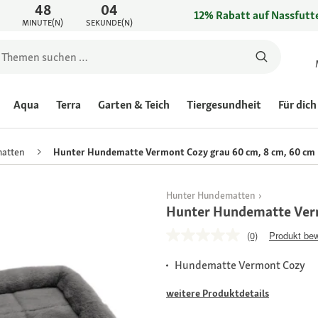
48
04
12% Rabatt auf Nassfutte
MINUTE(N)
SEKUNDE(N)
Aqua
Terra
Garten & Teich
Tiergesundheit
Für dich
atten
Hunter Hundematte Vermont Cozy grau 60 cm, 8 cm, 60 cm
Hunter Hundematten
Hunter Hundematte Verm
(0)
Produkt be
Hundematte Vermont Cozy
weitere Produktdetails