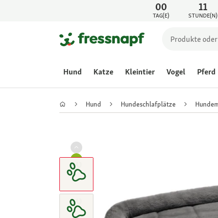
00
11
TAG(E)
STUNDE(N)
Hund
Katze
Kleintier
Vogel
Pferd
Hund
Hundeschlafplätze
Hundem