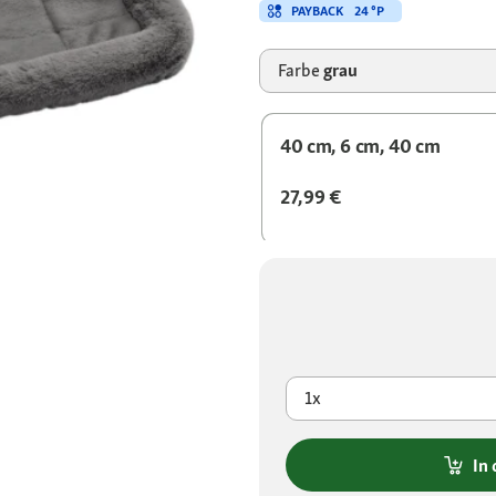
PAYBACK
24 °P
Farbe
grau
40 cm, 6 cm, 40 cm
27,99 €
1x
In