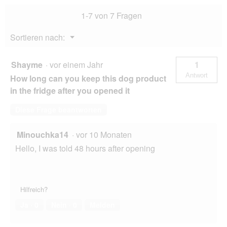
Rind
1-7 von 7 Fragen
12x80
g
Menü
Sortieren nach:
▼
Shayme
·
vor einem Jahr
1
Antwort
How long can you keep this dog product
in the fridge after you opened it
Diese Frage beantworten
Minouchka14
·
vor 10 Monaten
Hello, I was told 48 hours after opening
Hilfreich?
Ja ·
0
Nein ·
0
Melden