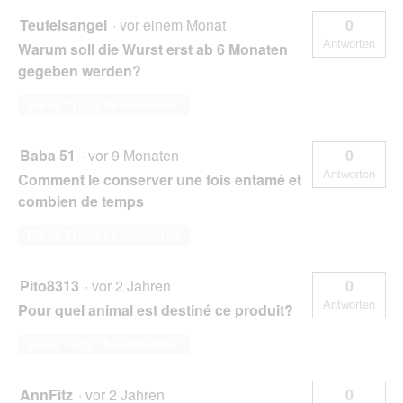
Teufelsangel
·
vor einem Monat
0
Antworten
Warum soll die Wurst erst ab 6 Monaten
gegeben werden?
Diese Frage beantworten
Baba 51
·
vor 9 Monaten
0
Antworten
Comment le conserver une fois entamé et
combien de temps
Diese Frage beantworten
Pito8313
·
vor 2 Jahren
0
Antworten
Pour quel animal est destiné ce produit?
Diese Frage beantworten
AnnFitz
·
vor 2 Jahren
0