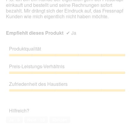
einkauft und bestellt und seine Rechnungen sofort
bezahlt. Mir drängt sich der Eindruck auf, das Fressnapf
Kunden wie mich eigentlich nicht haben möchte.
Empfiehlt dieses Produkt
✔
Ja
Produktqualität
Produktqualität,
5
Preis-Leistungs-Verhältnis
von
5
Preis-
Leistungs-
Zufriedenheit des Haustiers
Verhältnis,
5
Zufriedenheit
von
des
5
Haustiers,
Hilfreich?
5
von
Ja ·
5
Nein ·
23
Melden
5