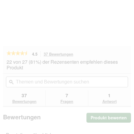
★★★★★
★★★★★
4.5
37 Bewertungen
Mit
dieser
4.5
22 von 27 (81%) der Rezensenten empfehlen dieses
von
Aktion
Produkt
5
navigierst
Sternen.
du
Themen
Th
Bewertungen
zu
und
ϙ
un
lesen
den
Bewertungen
Be
für
Bewertungen.
REAL
suchen
su
37
7
1
NATURE
Bewertungen
Fragen
Antwort
Snackwurst
Lachs
mit
Bewertungen
Produkt bewerten
.
Geflügel
und
Mit
Rind
die
12x80