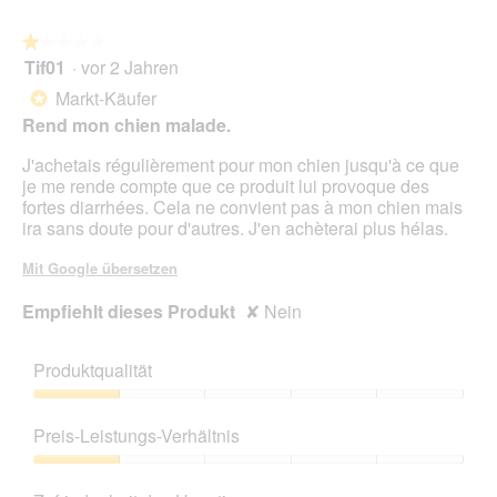
★★★★★
★★★★★
Tif01
·
vor 2 Jahren
1
von
Markt-Käufer
*
5
Rend mon chien malade.
Sternen.
J'achetais régulièrement pour mon chien jusqu'à ce que
je me rende compte que ce produit lui provoque des
fortes diarrhées. Cela ne convient pas à mon chien mais
ira sans doute pour d'autres. J'en achèterai plus hélas.
Mit Google übersetzen
Empfiehlt dieses Produkt
✘
Nein
Produktqualität
Produktqualität,
1
Preis-Leistungs-Verhältnis
von
5
Preis-
Leistungs-