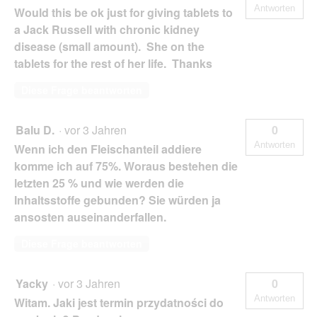
Antworten
Would this be ok just for giving tablets to
a Jack Russell with chronic kidney
disease (small amount). She on the
tablets for the rest of her life. Thanks
Diese Frage beantworten
Balu D.
·
vor 3 Jahren
0
Antworten
Wenn ich den Fleischanteil addiere
komme ich auf 75%. Woraus bestehen die
letzten 25 % und wie werden die
Inhaltsstoffe gebunden? Sie würden ja
ansosten auseinanderfallen.
Diese Frage beantworten
Yacky
·
vor 3 Jahren
0
Antworten
Witam. Jaki jest termin przydatności do