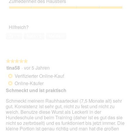
Zufriedenheit des Haustiers
Verhältnis,
1
Zufriedenheit
von
des
5
Haustiers,
Hilfreich?
5
von
Ja ·
1
Nein ·
0
Melden
5
★★★★★
★★★★★
tina58
·
vor 5 Jahren
5
von
Verifizierter Online-Kauf
*
5
Online-Käufer
*
Sternen.
Schmeckt und ist praktisch
Schmeckt meinem Rauhhaarteckel (7,5 Monate alt) sehr
gut. Konsistenz ist sehr gut, nicht zu fest und nicht zu
weich. Benutze diese Wurst als Leckerli in der
Hundeschule und beim Training (daher ist es gut das sie
nicht so zerbröselt) und es funktioniert bis jetzt immer. Die
kleine Portion ist genau richtig und man hat die großen