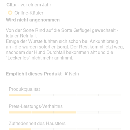
ClLa
·
vor einem Jahr
1
von
Online-Käufer
*
5
Wird nicht angenommen
Sternen.
Von der Sorte Rind auf die Sorte Geflügel gewechselt -
totaler Reinfall.
Einige der Würste fühlten sich schon bei Ankunft breiig
an - die wurden sofort entsorgt. Der Rest kommt jetzt weg,
nachdem der Hund Durchfall bekommen aht und die
"Leckerlies" nicht mehr annimmt.
Empfiehlt dieses Produkt
✘
Nein
Produktqualität
Produktqualität,
1
Preis-Leistungs-Verhältnis
von
5
Preis-
Leistungs-
Zufriedenheit des Haustiers
Verhältnis,