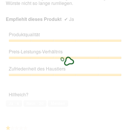
Würste nicht so lange rumliegen.
Empfiehlt dieses Produkt
✔
Ja
Produktqualität
Produktqualität,
5
Preis-Leistungs-Verhältnis
von
5
Preis-
Leistungs-
Zufriedenheit des Haustiers
Verhältnis,
5
Zufriedenheit
von
des
5
Haustiers,
Hilfreich?
5
von
Ja ·
6
Nein ·
20
Melden
5
★★★★★
★★★★★