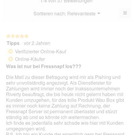
1-4 von 37 Bewertungen
von
4.4
5.
von
≡
Menü
Sortieren nach:
Relevanteste
?
▼
5.
Wen
du
auf
die
folg
★★★★★
★★★★★
Scha
Tipps
·
vor 2 Jahren
5
klick
von
wird
Verifizierter Online-Kauf
*
der
5
unte
Online-Käufer
*
Sternen.
aufg
Was ist nur bei Fressnapf los???
Inhal
aktua
Die Mail zu dieser Befragung wird mir als Pishing und
sehr unvollständig angezeigt. Als Dienstleister für
Zahlungen wird immer noch der Inakssounternehmen
Riverty beauftragt, die bis heute nicht gelernt haben mit
Kunden umzugehen, für das tolle Produkt Wau Box gibt
es immer noch keine Zahlung auf Rechnung, der
Fressnapf Server ist permanent überlastet und stürzt
ständig ab und so könnte ich weitermachen.
Ich finde es jedenfalls sehr schade wie hier mit Kunden
umgegangen wird.
P.S. Ich bin ein Kunde der eigentlich gern bei Fressnapf