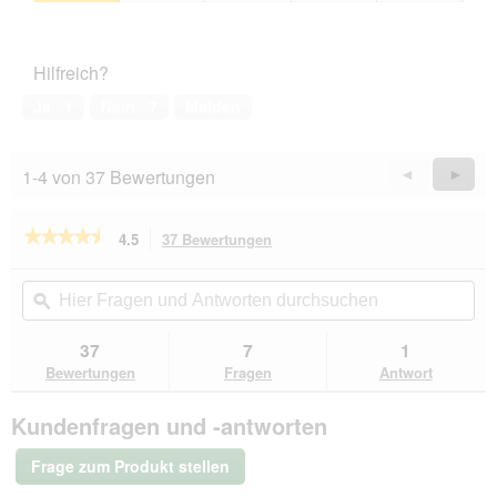
3
Zufriedenheit
von
des
5
Haustiers,
Hilfreich?
1
von
Ja ·
1
Nein ·
7
Melden
5
1-4 von 37 Bewertungen
Zurück
◄
Weiter
►
Reviews
Revie
★★★★★
★★★★★
4.5
37 Bewertungen
Mit
dieser
4.5
von
Aktion
Hier
Hie
5
navigierst
Fragen
ϙ
Fra
Sternen.
du
und
un
Bewertungen
zu
Antworten
Ant
37
7
1
lesen
den
durchsuchen
du
für
Bewertungen
Fragen
Antwort
Bewertungen.
REAL
NATURE
Kundenfragen und -antworten
Snackwurst
Lachs
mit
Frage zum Produkt stellen
Geflügel
und