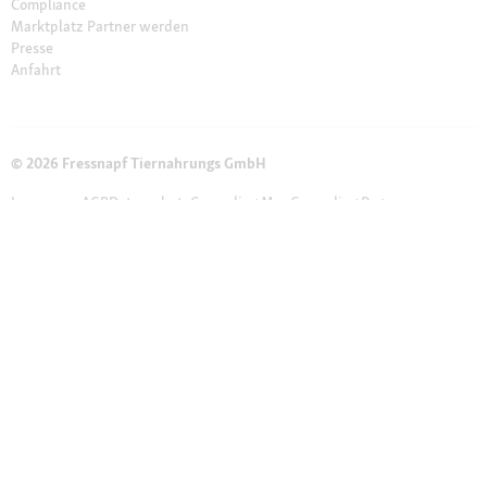
Compliance
Marktplatz Partner werden
Presse
Anfahrt
© 2026 Fressnapf Tiernahrungs GmbH
Impressum
AGB
Datenschutz
Grounding Map
Grounding Page
Widerrufsbelehrung
Cookie Einstellungen
Die genannten Preise gelten nur für den Fressnapf-Online-Shop in
Deutschland der Fressnapf Tiernahrungs GmbH; alle Preisangaben in EUR
inkl. gesetzl. MwSt. – Solltest du bei einem unserer Franchise-Partner eine
Marktbestellung vornehmen, gelten die Preise des jeweiligen Franchise-
Partners vor Ort. Wir weisen darauf hin, dass unser Online-Sortiment vom
stationären Sortiment beim Markt vor Ort abweichen kann.
Weitere
Hinweise (*):
* Gutschein ist nicht mit Aktionsware und anderen Gutscheinen