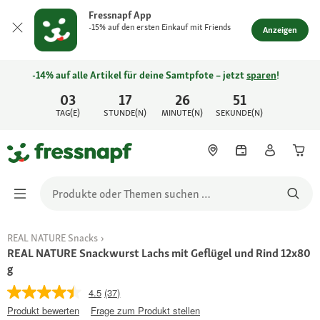
Fressnapf App
-15% auf den ersten Einkauf mit Friends
Anzeigen
-14% auf alle Artikel für deine Samtpfote – jetzt
sparen
!
03
17
26
51
TAG(E)
STUNDE(N)
MINUTE(N)
SEKUNDE(N)
REAL NATURE Snacks
REAL NATURE Snackwurst Lachs mit Geflügel und Rind 12x80
g
4.5
(37)
Produkt bewerten
Frage zum Produkt stellen