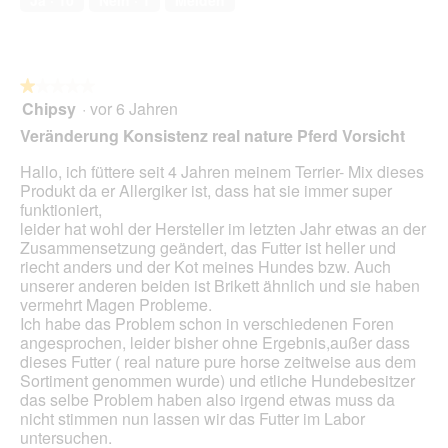
Ja ·
10
Nein ·
1
Melden
f
5
f
n
e
t
★★★★★
★★★★★
.
Chipsy
·
vor 6 Jahren
1
von
Veränderung Konsistenz real nature Pferd Vorsicht
5
Sternen.
Hallo, ich füttere seit 4 Jahren meinem Terrier- Mix dieses
Produkt da er Allergiker ist, dass hat sie immer super
funktioniert,
leider hat wohl der Hersteller im letzten Jahr etwas an der
Zusammensetzung geändert, das Futter ist heller und
riecht anders und der Kot meines Hundes bzw. Auch
unserer anderen beiden ist Brikett ähnlich und sie haben
vermehrt Magen Probleme.
Ich habe das Problem schon in verschiedenen Foren
angesprochen, leider bisher ohne Ergebnis,außer dass
dieses Futter ( real nature pure horse zeitweise aus dem
Sortiment genommen wurde) und etliche Hundebesitzer
das selbe Problem haben also irgend etwas muss da
nicht stimmen nun lassen wir das Futter im Labor
untersuchen.