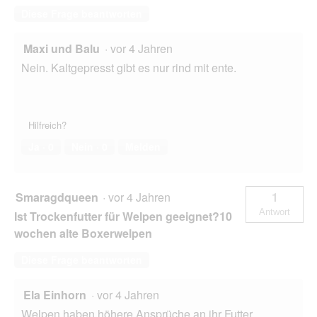
Diese Frage beantworten
Maxi und Balu
·
vor 4 Jahren
Nein. Kaltgepresst gibt es nur rind mit ente.
Hilfreich?
Ja ·
0
Nein ·
0
Melden
Smaragdqueen
·
vor 4 Jahren
1
Antwort
Ist Trockenfutter für Welpen geeignet?10
wochen alte Boxerwelpen
Diese Frage beantworten
Ela Einhorn
·
vor 4 Jahren
Welpen haben höhere Ansprüche an ihr Futter,