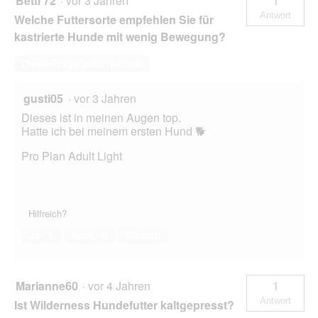
Betti 72
·
vor 3 Jahren
1
Antwort
Welche Futtersorte empfehlen Sie für
kastrierte Hunde mit wenig Bewegung?
Diese Frage beantworten
gusti05
·
vor 3 Jahren
Dieses ist in meinen Augen top.
Hatte ich bei meinem ersten Hund 🐕
Pro Plan Adult Light
Hilfreich?
Ja ·
1
Nein ·
0
Melden
Marianne60
·
vor 4 Jahren
1
Antwort
Ist Wilderness Hundefutter kaltgepresst?