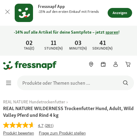
Fressnapf App
-15% auf den ersten Einkauf mit Friends
Anzeigen
-14% auf alle Artikel für deine Samtpfote – jetzt
sparen
!
02
11
03
41
TAG(E)
STUNDE(N)
MINUTE(N)
SEKUNDE(N)
REAL NATURE Hundetrockenfutter
REAL NATURE WILDERNESS Trockenfutter Hund, Adult, Wild
Valley Pferd und Rind 4 kg
4.7
(261)
Produkt bewerten
Frage zum Produkt stellen