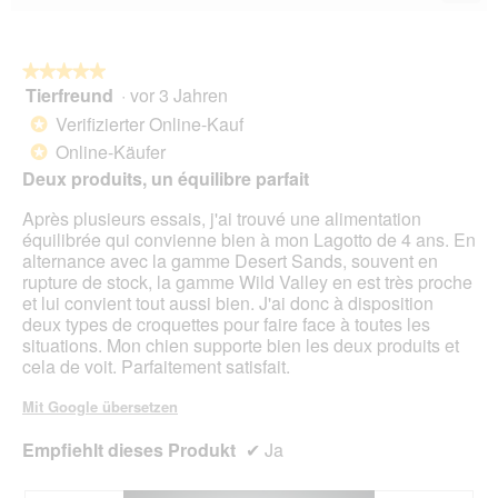
Wen
du
auf
die
folg
★★★★★
★★★★★
Scha
Tierfreund
·
vor 3 Jahren
5
klick
von
wird
Verifizierter Online-Kauf
*
der
5
unte
Online-Käufer
*
Sternen.
aufg
Deux produits, un équilibre parfait
Inhal
aktua
Après plusieurs essais, j'ai trouvé une alimentation
équilibrée qui convienne bien à mon Lagotto de 4 ans. En
alternance avec la gamme Desert Sands, souvent en
rupture de stock, la gamme Wild Valley en est très proche
et lui convient tout aussi bien. J'ai donc à disposition
deux types de croquettes pour faire face à toutes les
situations. Mon chien supporte bien les deux produits et
cela de voit. Parfaitement satisfait.
Mit Google übersetzen
Empfiehlt dieses Produkt
✔
Ja