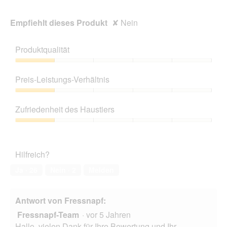
Empfiehlt dieses Produkt
✘
Nein
Produktqualität
Produktqualität,
1
Preis-Leistungs-Verhältnis
von
5
Preis-
Leistungs-
Zufriedenheit des Haustiers
Verhältnis,
1
Zufriedenheit
von
des
5
Haustiers,
Hilfreich?
1
von
Ja ·
26
Nein ·
2
Melden
5
Antwort von Fressnapf:
Fressnapf-Team
·
vor 5 Jahren
Hallo, vielen Dank für Ihre Bewertung und Ihr