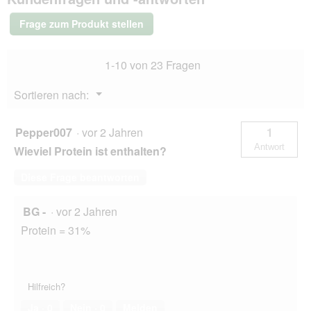
Trockenfutter
Hund,
Frage zum Produkt stellen
Adult,
Wild
Valley
1-10 von 23 Fragen
Pferd
und
Rind
Menü
Sortieren nach:
4
▼
kg
Pepper007
·
vor 2 Jahren
1
Antwort
Wieviel Protein ist enthalten?
Diese Frage beantworten
BG -
·
vor 2 Jahren
Protein = 31%
Hilfreich?
Ja ·
0
Nein ·
0
Melden