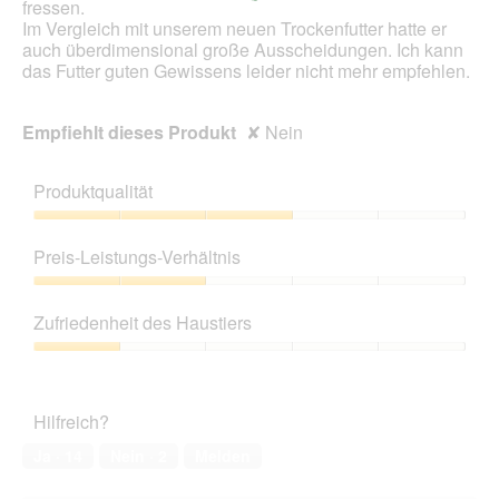
fressen.
Im Vergleich mit unserem neuen Trockenfutter hatte er
auch überdimensional große Ausscheidungen. Ich kann
das Futter guten Gewissens leider nicht mehr empfehlen.
Empfiehlt dieses Produkt
✘
Nein
Produktqualität
Produktqualität,
3
Preis-Leistungs-Verhältnis
von
5
Preis-
Leistungs-
Zufriedenheit des Haustiers
Verhältnis,
2
Zufriedenheit
von
des
5
Haustiers,
Hilfreich?
1
von
Ja ·
14
Nein ·
2
Melden
5