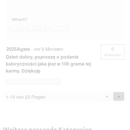
Hilfreich?
Ja ·
0
Nein ·
0
Melden
2025Agata
·
vor 9 Monaten
0
Antworten
Dzień dobry, poproszę o podanie
kaloryczności jaka jest w 100 grama tej
karmy. Dziękuję
Diese Frage beantworten
1-10 von 23 Fragen
Zurück
◄
Weiter
►
Questions
Quest
Weitere passende Kategorien