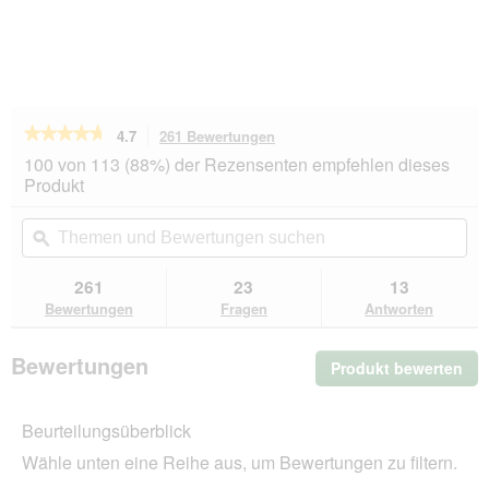
★★★★★
★★★★★
4.7
261 Bewertungen
Mit
dieser
4.7
100 von 113 (88%) der Rezensenten empfehlen dieses
von
Aktion
Produkt
5
navigierst
Sternen.
du
Themen
Th
Bewertungen
zu
und
ϙ
un
lesen
den
Bewertungen
Be
für
Bewertungen.
REAL
suchen
su
261
23
13
NATURE
Bewertungen
Fragen
Antworten
WILDERNESS
Trockenfutter
Hund,
Bewertungen
Produkt bewerten
.
Adult,
Wild
Mit
Valley
die
Pferd
Beurteilungsüberblick
Akt
und
wir
Rind
Wähle unten eine Reihe aus, um Bewertungen zu filtern.
ein
4
kg