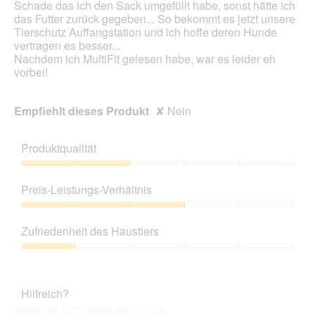
Schade das ich den Sack umgefüllt habe, sonst hätte ich
f
e
das Futter zurück gegeben... So bekommt es jetzt unsere
e
i
Tierschutz Auffangstation und ich hoffe deren Hunde
l
n
vertragen es besser...
d
m
Nachdem ich MultiFit gelesen habe, war es leider eh
g
o
vorbei!
e
d
ö
a
f
l
Empfiehlt dieses Produkt
✘
Nein
f
e
n
s
e
D
Produktqualität
t
i
.
a
Produktqualität,
l
2
Preis-Leistungs-Verhältnis
o
von
g
5
Preis-
f
Leistungs-
Zufriedenheit des Haustiers
e
Verhältnis,
l
3
Zufriedenheit
d
von
des
g
5
Haustiers,
e
Hilfreich?
1
ö
von