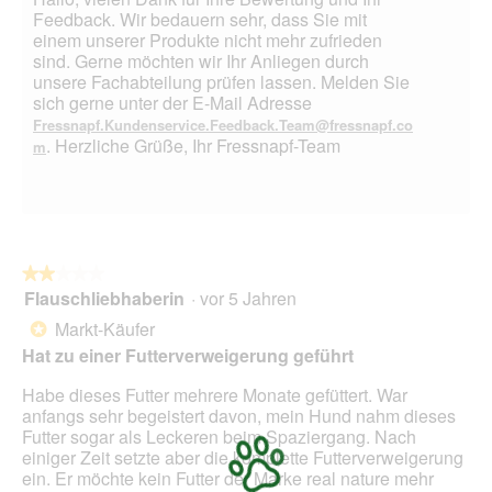
Feedback. Wir bedauern sehr, dass Sie mit
einem unserer Produkte nicht mehr zufrieden
sind. Gerne möchten wir Ihr Anliegen durch
unsere Fachabteilung prüfen lassen. Melden Sie
sich gerne unter der E-Mail Adresse
Fressnapf.Kundenservice.Feedback.Team@fressnapf.co
. Herzliche Grüße, Ihr Fressnapf-Team
m
★★★★★
★★★★★
Flauschliebhaberin
·
vor 5 Jahren
2
von
Markt-Käufer
*
5
Hat zu einer Futterverweigerung geführt
Sternen.
Habe dieses Futter mehrere Monate gefüttert. War
anfangs sehr begeistert davon, mein Hund nahm dieses
Futter sogar als Leckeren beim Spaziergang. Nach
einiger Zeit setzte aber die komplette Futterverweigerung
ein. Er möchte kein Futter der Marke real nature mehr