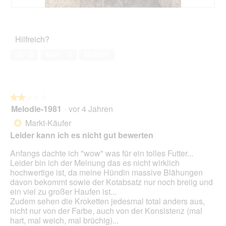
2
t
s
.
i
B
F
D
o
e
o
i
n
w
t
a
Hilfreich?
w
e
o
l
i
r
M
Ja ·
3
Nein ·
0
Melden
o
r
t
i
g
d
u
t
f
e
n
d
e
i
g
i
l
n
z
e
★★★★★
★★★★★
d
m
u
s
Melodie-1981
·
vor 4 Jahren
2
g
o
F
e
von
Markt-Käufer
e
*
d
o
r
5
ö
a
Leider kann ich es nicht gut bewerten
t
A
Sternen.
f
l
o
k
f
Anfangs dachte ich "wow" was für ein tolles Futter...
e
3
t
n
Leider bin ich der Meinung das es nicht wirklich
s
.
i
e
hochwertige ist, da meine Hündin massive Blähungen
D
o
t
davon bekommt sowie der Kotabsatz nur noch breiig und
i
n
.
ein viel zu großer Haufen ist...
a
w
Zudem sehen die Kroketten jedesmal total anders aus,
l
i
nicht nur von der Farbe, auch von der Konsistenz (mal
o
r
hart, mal weich, mal brüchig)...
g
d