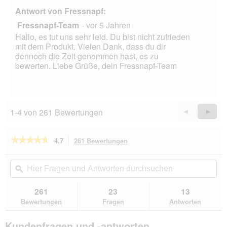
Antwort von Fressnapf:
Fressnapf-Team
·
vor 5 Jahren
Hallo, es tut uns sehr leid. Du bist nicht zufrieden
mit dem Produkt. Vielen Dank, dass du dir
dennoch die Zeit genommen hast, es zu
bewerten. Liebe Grüße, dein Fressnapf-Team
1-4 von 261 Bewertungen
Zurück
◄
Weiter
►
Reviews
Revie
★★★★★
★★★★★
4.7
261 Bewertungen
Mit
dieser
4.7
von
Aktion
Hier
Hie
5
navigierst
Fragen
ϙ
Fra
Sternen.
du
und
un
Bewertungen
zu
Antworten
Ant
261
23
13
lesen
den
durchsuchen
du
für
Bewertungen
Fragen
Antworten
Bewertungen.
REAL
NATURE
Kundenfragen und -antworten
WILDERNESS