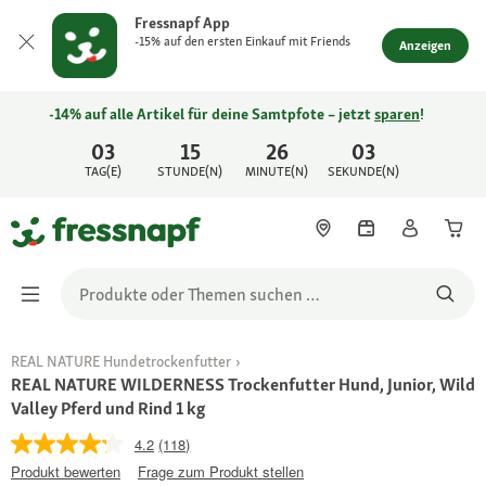
Fressnapf App
-15% auf den ersten Einkauf mit Friends
Anzeigen
-14% auf alle Artikel für deine Samtpfote – jetzt
sparen
!
03
15
26
03
TAG(E)
STUNDE(N)
MINUTE(N)
SEKUNDE(N)
REAL NATURE Hundetrockenfutter
REAL NATURE WILDERNESS Trockenfutter Hund, Junior, Wild
Valley Pferd und Rind 1 kg
4.2
(118)
Produkt bewerten
Frage zum Produkt stellen