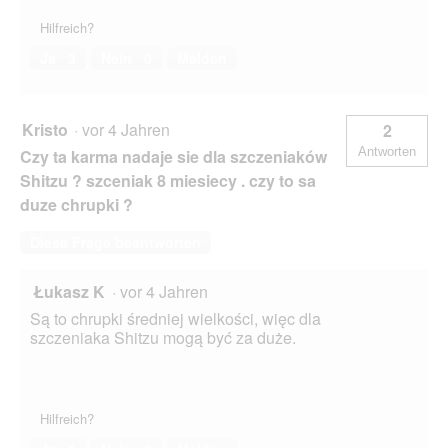
Hilfreich?
Ja ·
3
Nein ·
0
Melden
Kristo
·
vor 4 Jahren
2
Antworten
Czy ta karma nadaje sie dla szczeniaków
Shitzu ? szceniak 8 miesiecy . czy to sa
duze chrupki ?
Diese Frage beantworten
Łukasz K
·
vor 4 Jahren
Są to chrupki średniej wielkości, więc dla
szczeniaka Shitzu mogą być za duże.
Hilfreich?