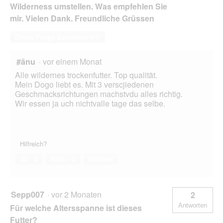
d
Wilderness umstellen. Was empfehlen Sie
g
mir. Vielen Dank. Freundliche Grüssen
e
ö
Diese Frage beantworten
f
f
n
#änu
·
vor einem Monat
e
Alle wildernes trockenfutter. Top qualität.
t
Mein Dogo liebt es. Mit 3 verscjiedenen
.
Geschmacksrichtungen machstvdu alles richtig.
Wir essen ja uch nichtvalle tage das selbe.
Hilfreich?
Ja ·
0
Nein ·
0
Melden
Sepp007
·
vor 2 Monaten
2
Antworten
Für welche Altersspanne ist dieses
Futter?