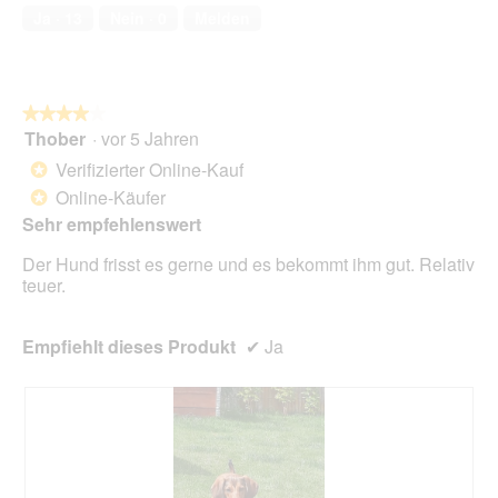
von
t
Ja ·
13
Nein ·
0
Melden
5
i
o
n
w
★★★★★
★★★★★
i
Thober
·
vor 5 Jahren
r
4
d
von
Verifizierter Online-Kauf
*
e
5
Online-Käufer
*
i
Sternen.
n
Sehr empfehlenswert
m
Der Hund frisst es gerne und es bekommt ihm gut. Relativ
o
teuer.
d
a
l
Empfiehlt dieses Produkt
✔
Ja
e
s
D
i
a
l
o
g