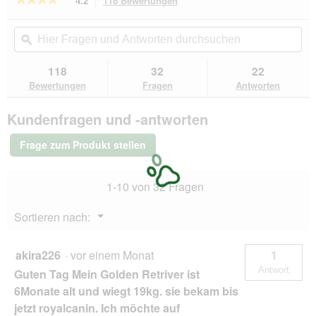
4.2
118 Bewertungen
Mit
w
dieser
4.2
i
von
Aktion
Hier
Hie
r
5
navigierst
Fragen
ϙ
Fra
d
Sternen.
du
und
un
e
Bewertungen
zu
Antworten
Ant
118
32
22
lesen
i
den
durchsuchen
du
für
Bewertungen
Fragen
Antworten
n
Bewertungen.
REAL
m
NATURE
o
Kundenfragen und -antworten
WILDERNESS
d
Trockenfutter
Hund,
a
Frage zum Produkt stellen
Junior,
l
Wild
e
Valley
s
1-10 von 32 Fragen
Pferd
D
und
Rind
i
Menü
Sortieren nach:
1
▼
a
kg
l
o
akira226
·
vor einem Monat
1
g
Antwort
Guten Tag Mein Golden Retriver ist
f
e
6Monate alt und wiegt 19kg. sie bekam bis
l
jetzt royalcanin. Ich möchte auf