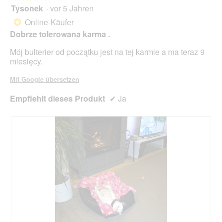
Tysonek
·
vor 5 Jahren
5
von
Online-Käufer
*
5
Dobrze tolerowana karma .
Sternen.
Mój bulterier od początku jest na tej karmie a ma teraz 9
miesięcy.
Mit Google übersetzen
Empfiehlt dieses Produkt
✔
Ja