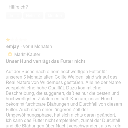
5
Haustiers,
t
A
Hilfreich?
5
o
k
von
1
t
Ja ·
4
Nein ·
0
Melden
5
.
i
o
n
w
★★★★★
★★★★★
i
emjay
·
vor 6 Monaten
r
1
d
von
Markt-Käufer
*
e
5
Unser Hund verträgt das Futter nicht
i
Sternen.
n
Auf der Suche nach einem hochwertigen Futter für
m
unseren 5 Monate alten Collie Welpen, sind wir auf das
o
Real Nature von Wilderness gestoßen. Alleine der Name
d
verspricht eine hohe Qualität. Dazu kommt eine
a
Beschreibung, die suggeriert, daß es nur die besten und
l
hochwertigsten Zutaten enthält. Kurzum, unser Hund
e
bekommt furchtbare Blähungen und Durchfall von diesem
s
Futter. Auch nach einer längeren Zeit der
D
Umgewöhnungsphase, hat sich nichts daran geändert.
i
Ich kann das Futter nicht empfehlem, zumal der Durchfall
a
und die Blähungen über Nacht verschwanden, als wir ein
l