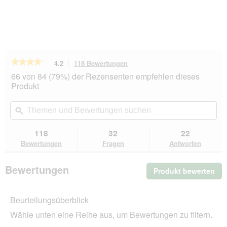
★★★★★
★★★★★
4.2
118 Bewertungen
Mit
dieser
4.2
66 von 84 (79%) der Rezensenten empfehlen dieses
von
Aktion
Produkt
5
navigierst
Sternen.
du
Themen
Th
Bewertungen
zu
und
ϙ
un
lesen
den
Bewertungen
Be
für
Bewertungen.
REAL
suchen
su
118
32
22
NATURE
Bewertungen
Fragen
Antworten
WILDERNESS
Trockenfutter
Hund,
Bewertungen
Produkt bewerten
.
Junior,
Wild
Mit
Valley
die
Pferd
Beurteilungsüberblick
Akt
und
wir
Rind
Wähle unten eine Reihe aus, um Bewertungen zu filtern.
ein
1
kg