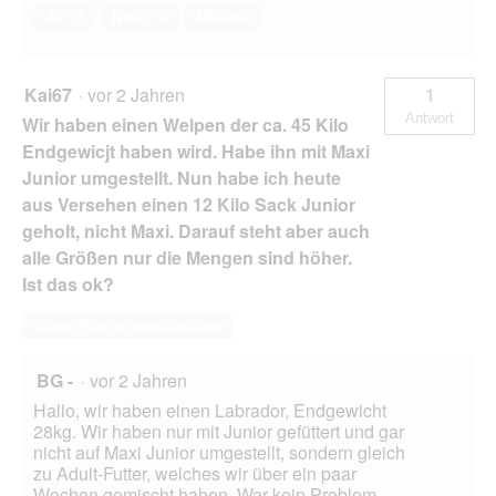
Ja ·
3
Nein ·
0
Melden
Kai67
·
vor 2 Jahren
1
Antwort
Wir haben einen Welpen der ca. 45 Kilo
Endgewicjt haben wird. Habe ihn mit Maxi
Junior umgestellt. Nun habe ich heute
aus Versehen einen 12 Kilo Sack Junior
geholt, nicht Maxi. Darauf steht aber auch
alle Größen nur die Mengen sind höher.
Ist das ok?
Diese Frage beantworten
BG -
·
vor 2 Jahren
Hallo, wir haben einen Labrador, Endgewicht
28kg. Wir haben nur mit Junior gefüttert und gar
nicht auf Maxi Junior umgestellt, sondern gleich
zu Adult-Futter, welches wir über ein paar
Wochen gemischt haben. War kein Problem.