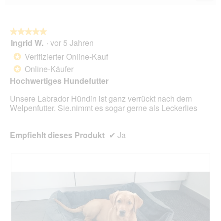
Wen
du
auf
die
folg
★★★★★
★★★★★
Scha
Ingrid W.
·
vor 5 Jahren
5
klick
von
wird
Verifizierter Online-Kauf
*
der
5
unte
Online-Käufer
*
Sternen.
aufg
Hochwertiges Hundefutter
Inhal
aktua
Unsere Labrador Hündin ist ganz verrückt nach dem
Welpenfutter. Sie.nimmt es sogar gerne als Leckerlies
Empfiehlt dieses Produkt
✔
Ja