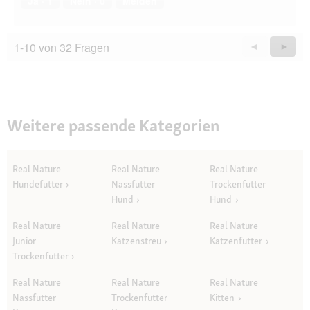
Ja ·
1
Nein ·
0
Melden
1-10 von 32 Fragen
Zurück
◄
Weiter
►
Questions
Quest
Weitere passende Kategorien
Real Nature
Real Nature
Real Nature
Hundefutter
Nassfutter
Trockenfutter
Hund
Hund
Real Nature
Real Nature
Real Nature
Junior
Katzenstreu
Katzenfutter
Trockenfutter
Real Nature
Real Nature
Real Nature
Nassfutter
Trockenfutter
Kitten