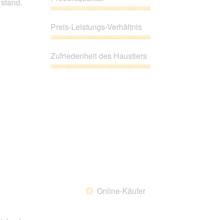
 stand.
Produktqualität,
5
Preis-Leistungs-Verhältnis
von
5
Preis-
Leistungs-
Zufriedenheit des Haustiers
Verhältnis,
5
Zufriedenheit
von
des
5
Haustiers,
5
von
5
Online-Käufer
*