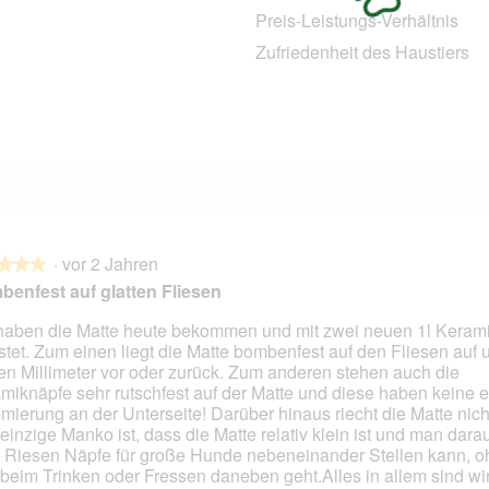
0 Bewertungen mit 4 Sternen.
Auswählen, um nach Bewertungen mit 4 Sternen zu filtern.
Preis-Leistungs-Verhältnis
0 Bewertungen mit 3 Sternen.
Auswählen, um nach Bewertungen mit 3 Sternen zu filtern.
Zufriedenheit des Haustiers
1 Bewertung mit 2 Sternen.
Auswählen, um nach Bewertungen mit 2 Sternen zu filtern.
0 Bewertungen mit 1 Stern.
Auswählen, um nach Bewertungen mit 1 Stern zu filtern.
·
vor 2 Jahren
★★★
★★★
enfest auf glatten Fliesen
haben die Matte heute bekommen und mit zwei neuen 1l Keram
stet. Zum einen liegt die Matte bombenfest auf den Fliesen auf u
en.
en Millimeter vor oder zurück. Zum anderen stehen auch die
miknäpfe sehr rutschfest auf der Matte und diese haben keine e
ierung an der Unterseite! Darüber hinaus riecht die Matte nicht 
einzige Manko ist, dass die Matte relativ klein ist und man dara
 Riesen Näpfe für große Hunde nebeneinander Stellen kann, o
beim Trinken oder Fressen daneben geht.Alles in allem sind wi