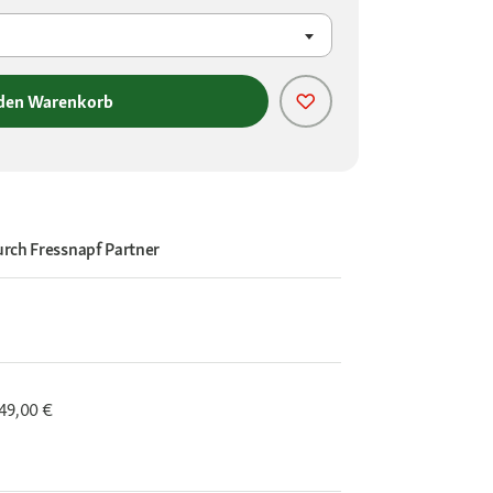
 den Warenkorb
urch
Fressnapf Partner
 49,00 €