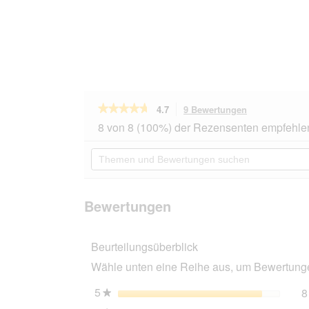
★★★★★
★★★★★
4.7
9 Bewertungen
Mit
dieser
4.7
8 von 8 (100%) der Rezensenten empfehle
von
Aktion
5
navigierst
Themen
Sternen.
du
und
Bewertungen
zu
Bewertungen
lesen
den
suchen
für
Bewertungen.
SANOZOO
Bewertungen
®
-
Napfunterlage
-
Beurteilungsüberblick
Öko-
Tex
Wähle unten eine Reihe aus, um Bewertungen
und
Made
5
Sterne
8
in
★
Germany