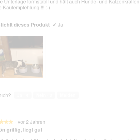
die Unterlage formstabil und hält auch Hunde- und Katzenkrallen
en.
e Kaufempfehlung!!!! :-)
iehlt dieses Produkt
✔
Ja
reich?
Ja ·
4
Nein ·
0
Melden
·
vor 2 Jahren
★★★
★★★
n griffig, liegt gut