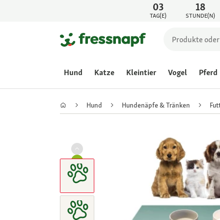
03
18
TAG(E)
STUNDE(N)
Hund
Katze
Kleintier
Vogel
Pferd
Hund
Hundenäpfe & Tränken
Fut