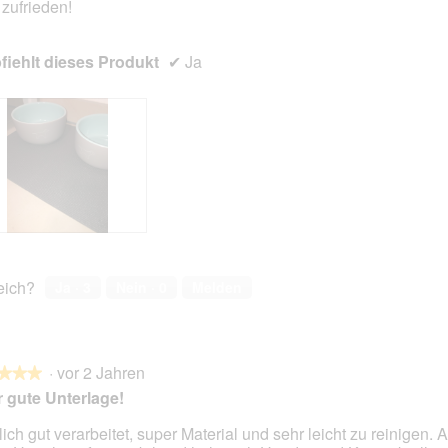
 zufrieden!
iehlt dieses Produkt
✔
Ja
reich?
Ja ·
3
Nein ·
0
Melden
·
vor 2 Jahren
★★★
★★★
 gute Unterlage!
lich gut verarbeitet, super Material und sehr leicht zu reinigen.