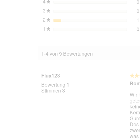
4
Sterne
0
petrol
★
80
3
Sterne
0
★
cm,
80
2
Sterne
1
★
cm
1
Sterne
0
★
1-4 von 9 Bewertungen
Flux123
★★
★★
5
Bomb
Bewertung
1
von
Stimmen
3
Wir 
5
gete
Stern
kein
Kera
Gumm
Des 
zwei
was 