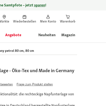
ine Samtpfote – jetzt
sparen
!
Märkte
Wiederbestellen
Mein Konto
Warenkorb
Angebote
Neuheiten
Magazin
ny petrol 80 cm, 80 cm
age - Öko-Tex und Made in Germany
 bewerten
Frage zum Produkt stellen
nktionalität: die rechteckige Napfunterlage von
nzige in Deutschland hergestellte Napfunterlage