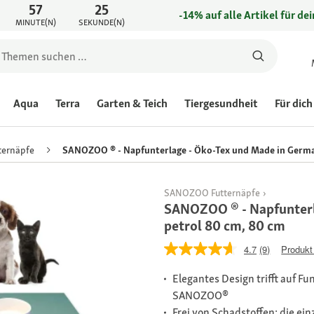
57
25
-14% auf alle Artikel für de
MINUTE(N)
SEKUNDE(N)
Aqua
Terra
Garten & Teich
Tiergesundheit
Für dich
ternäpfe
SANOZOO ® - Napfunterlage - Öko-Tex und Made in Germa
SANOZOO Futternäpfe
SANOZOO ® - Napfunterl
petrol 80 cm, 80 cm
4.7
(9)
Produkt
Elegantes Design trifft auf Fu
SANOZOO®
Frei von Schadstoffen: die ei