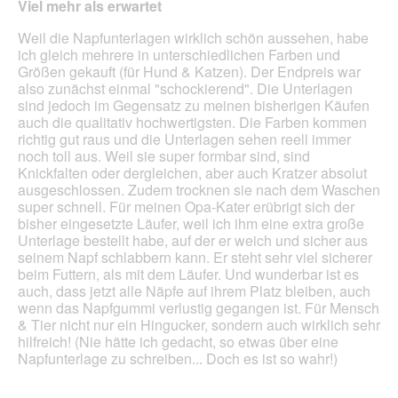
Viel mehr als erwartet
Sternen.
Weil die Napfunterlagen wirklich schön aussehen, habe
ich gleich mehrere in unterschiedlichen Farben und
Größen gekauft (für Hund & Katzen). Der Endpreis war
also zunächst einmal "schockierend". Die Unterlagen
sind jedoch im Gegensatz zu meinen bisherigen Käufen
auch die qualitativ hochwertigsten. Die Farben kommen
richtig gut raus und die Unterlagen sehen reell immer
noch toll aus. Weil sie super formbar sind, sind
Knickfalten oder dergleichen, aber auch Kratzer absolut
ausgeschlossen. Zudem trocknen sie nach dem Waschen
super schnell. Für meinen Opa-Kater erübrigt sich der
bisher eingesetzte Läufer, weil ich ihm eine extra große
Unterlage bestellt habe, auf der er weich und sicher aus
seinem Napf schlabbern kann. Er steht sehr viel sicherer
beim Futtern, als mit dem Läufer. Und wunderbar ist es
auch, dass jetzt alle Näpfe auf ihrem Platz bleiben, auch
wenn das Napfgummi verlustig gegangen ist. Für Mensch
& Tier nicht nur ein Hingucker, sondern auch wirklich sehr
hilfreich! (Nie hätte ich gedacht, so etwas über eine
Napfunterlage zu schreiben... Doch es ist so wahr!)