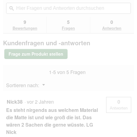
von
Aktion
Hier
Hie
5
navigierst
Fragen
ϙ
Fra
Sternen.
du
und
un
Bewertungen
zu
Antworten
Ant
9
5
0
lesen
den
durchsuchen
du
für
Bewertungen
Fragen
Antworten
Bewertungen.
SANOZOO
®
Kundenfragen und -antworten
-
Napfunterlage
-
Öko-
Frage zum Produkt stellen
Tex
und
Made
1-5 von 5 Fragen
in
Germany
schwarz
Menü
Sortieren nach:
▼
80
cm,
80
Nick38
·
vor 2 Jahren
0
cm
Antworten
Es steht nirgends aus welchem Material
die Matte ist und wie groß die ist. Das
wären 2 Sachen die gerne wüsste. LG
Nick