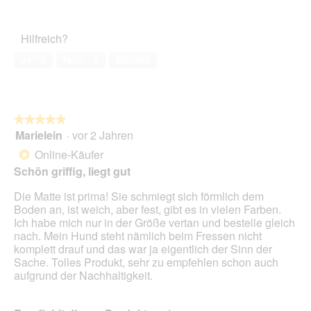
Zufriedenheit
F
e
von
des
o
r
5
Haustiers,
t
A
Hilfreich?
5
o
k
von
1
t
Ja ·
4
Nein ·
0
Melden
5
.
i
o
n
w
★★★★★
★★★★★
i
Marielein
·
vor 2 Jahren
r
5
d
von
Online-Käufer
*
e
5
Schön griffig, liegt gut
i
Sternen.
n
Die Matte ist prima! Sie schmiegt sich förmlich dem
m
Boden an, ist weich, aber fest, gibt es in vielen Farben.
o
Ich habe mich nur in der Größe vertan und bestelle gleich
d
nach. Mein Hund steht nämlich beim Fressen nicht
a
komplett drauf und das war ja eigentlich der Sinn der
l
Sache. Tolles Produkt, sehr zu empfehlen schon auch
e
aufgrund der Nachhaltigkeit.
s
D
i