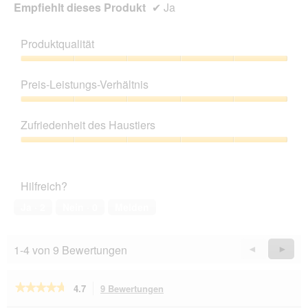
Empfiehlt dieses Produkt
✔
Ja
Produktqualität
Produktqualität,
5
Preis-Leistungs-Verhältnis
von
5
Preis-
Leistungs-
Zufriedenheit des Haustiers
Verhältnis,
5
Zufriedenheit
von
des
5
Haustiers,
Hilfreich?
5
von
Ja ·
2
Nein ·
0
Melden
5
1-4 von 9 Bewertungen
Zurück
◄
Weiter
►
Reviews
Revie
★★★★★
★★★★★
4.7
9 Bewertungen
Mit
dieser
4.7