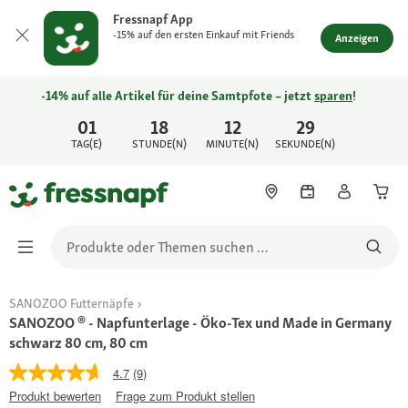
Fressnapf App
-15% auf den ersten Einkauf mit Friends
Anzeigen
-14% auf alle Artikel für deine Samtpfote – jetzt
sparen
!
01
18
12
29
TAG(E)
STUNDE(N)
MINUTE(N)
SEKUNDE(N)
SANOZOO Futternäpfe
SANOZOO ® - Napfunterlage - Öko-Tex und Made in Germany
schwarz 80 cm, 80 cm
4.7
(9)
Produkt bewerten
Frage zum Produkt stellen