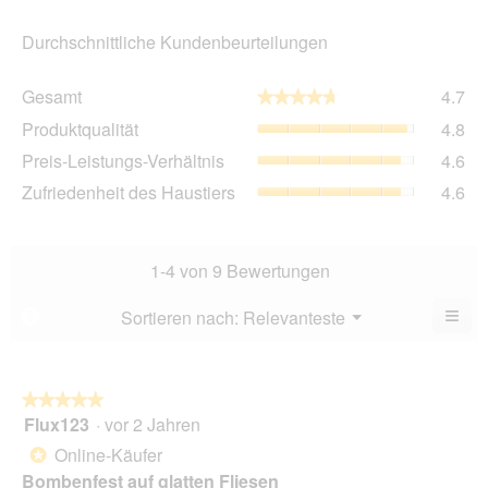
Durchschnittliche Kundenbeurteilungen
Ge
Gesamt
4.7
★★★★★
★★★★★
Dur
Pro
Produktqualität
4.8
Bew
Dur
4.7
Pre
Preis-Leistungs-Verhältnis
4.6
Bew
von
Lei
4.8
Zuf
Zufriedenheit des Haustiers
4.6
5.
Ver
von
des
Dur
5.
Hau
Bew
Dur
4.6
Bew
1-4 von 9 Bewertungen
von
4.6
5.
von
≡
Menü
Sortieren nach:
Relevanteste
?
▼
5.
Wen
du
auf
die
folg
★★★★★
★★★★★
Scha
Flux123
·
vor 2 Jahren
5
klick
von
wird
Online-Käufer
*
der
5
unte
Bombenfest auf glatten Fliesen
Sternen.