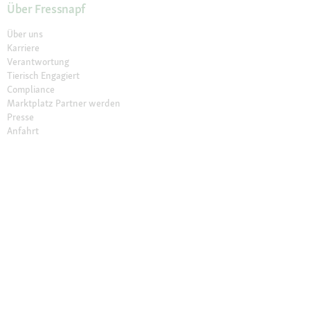
Über Fressnapf
Über uns
Karriere
Verantwortung
Tierisch Engagiert
Compliance
Marktplatz Partner werden
Presse
Anfahrt
© 2026 Fressnapf Tiernahrungs GmbH
Impressum
AGB
Datenschutz
Grounding Map
Grounding Page
Widerrufsbelehrung
Cookie Einstellungen
Die genannten Preise gelten nur für den Fressnapf-Online-Shop in
Deutschland der Fressnapf Tiernahrungs GmbH; alle Preisangaben in EUR