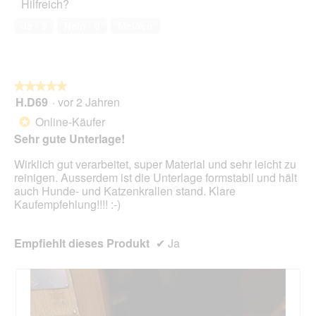
Hilfreich?
5
o
k
von
1
t
Ja ·
3
Nein ·
0
Melden
5
.
i
o
n
w
★★★★★
★★★★★
i
H.D69
·
vor 2 Jahren
r
5
d
von
Online-Käufer
*
e
5
Sehr gute Unterlage!
i
Sternen.
n
Wirklich gut verarbeitet, super Material und sehr leicht zu
m
reinigen. Ausserdem ist die Unterlage formstabil und hält
o
auch Hunde- und Katzenkrallen stand. Klare
d
Kaufempfehlung!!!! :-)
a
l
e
Empfiehlt dieses Produkt
✔
Ja
s
D
i
a
l