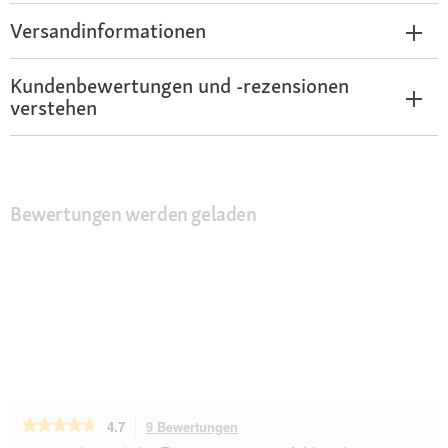
Versandinformationen
Kundenbewertungen und -rezensionen
verstehen
Bewertungen werden geladen
★★★★★
★★★★★
4.7
9 Bewertungen
Mit
dieser
4.7