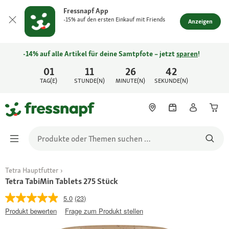
Fressnapf App
-15% auf den ersten Einkauf mit Friends
Anzeigen
-14% auf alle Artikel für deine Samtpfote – jetzt
sparen
!
01
11
26
42
TAG(E)
STUNDE(N)
MINUTE(N)
SEKUNDE(N)
Tetra Hauptfutter
Tetra TabiMin Tablets 275 Stück
5.0
(23)
Produkt bewerten
Frage zum Produkt stellen