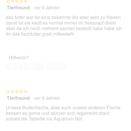
folg
★★★★★
★★★★★
Scha
Tierfreund
·
vor 9 Jahren
5
klick
von
wird
das futter war für eine bekannte die aber sehr zu frieden
der
5
unte
damit ist sie kauft es normal immer im fressnapf direkt
Sternen.
aufg
aber da ich noch mehrere sachen bestellt habe habe ich
Inhal
ihr das fischfutter grad mitbestellt
aktua
Hilfreich?
Ja ·
2
Nein ·
1
Melden
★★★★★
★★★★★
Tierfreund
·
vor 9 Jahren
5
von
Unsere Bodenfische, aber auch unsere anderen Fische
5
fressen es gerne und stürzen sich regelrecht drauf,
Sternen.
sobald die Tablette ins Aquarium fällt.