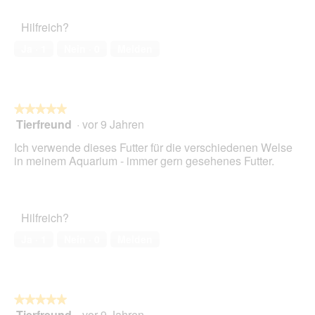
Hilfreich?
Ja ·
1
Nein ·
0
Melden
★★★★★
★★★★★
Tierfreund
·
vor 9 Jahren
5
von
Ich verwende dieses Futter für die verschiedenen Welse
5
in meinem Aquarium - immer gern gesehenes Futter.
Sternen.
Hilfreich?
Ja ·
1
Nein ·
0
Melden
★★★★★
★★★★★
Tierfreund
·
vor 9 Jahren
5