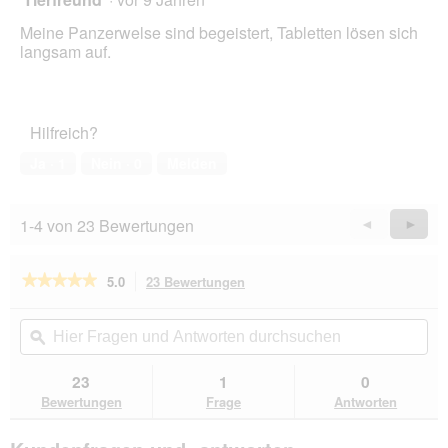
von
Meine Panzerwelse sind begeistert, Tabletten lösen sich
5
langsam auf.
Sternen.
Hilfreich?
Ja ·
1
Nein ·
0
Melden
1-4 von 23 Bewertungen
Zurück
◄
Weiter
►
Reviews
Revie
★★★★★
★★★★★
5.0
23 Bewertungen
Mit
dieser
5
von
Aktion
Hier
Hie
5
navigierst
Fragen
ϙ
Fra
Sternen.
du
und
un
Bewertungen
zu
Antworten
Ant
23
1
0
lesen
den
durchsuchen
du
für
Bewertungen
Frage
Antworten
Bewertungen.
Tetra
TabiMin
Tablets