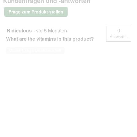
Kundenfragen und -antworten
275
Stück
Frage zum Produkt stellen
Ridiculous
·
vor 5 Monaten
0
Antworten
What are the vitamins in this product?
Diese Frage beantworten