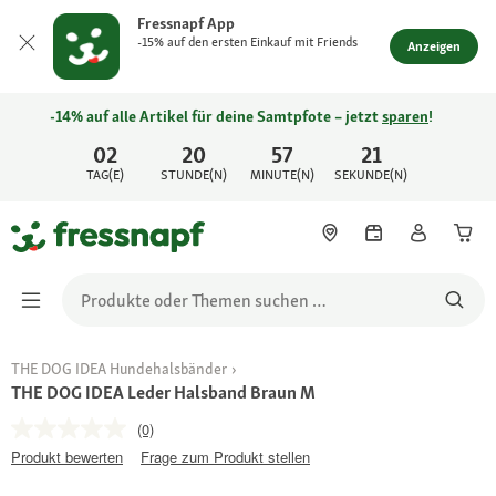
Fressnapf App
-15% auf den ersten Einkauf mit Friends
Anzeigen
-14% auf alle Artikel für deine Samtpfote – jetzt
sparen
!
02
20
57
21
TAG(E)
STUNDE(N)
MINUTE(N)
SEKUNDE(N)
THE DOG IDEA Hundehalsbänder
THE DOG IDEA Leder Halsband Braun M
(0)
Produkt bewerten
Frage zum Produkt stellen