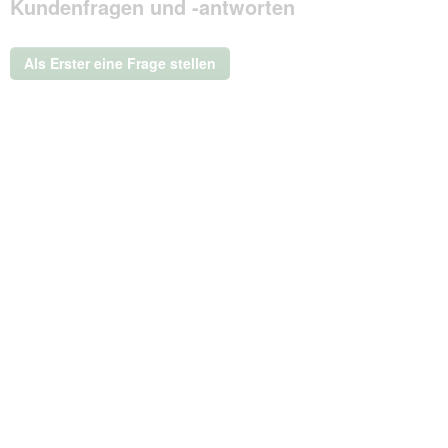
Kundenfragen und -antworten
dieser
Aktion
wird
ein
Als Erster eine Frage stellen
modales
Dialogfeld
geöffnet.