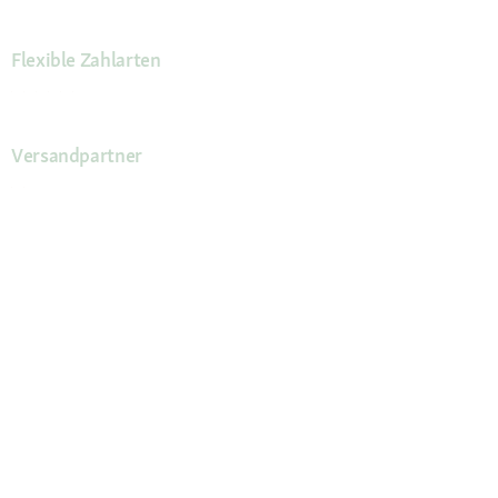
Flexible Zahlarten
Versandpartner
Deine Vorteile
Die Fressnapf App