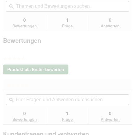
Themen
Th
Beurteilungswert
und
ϙ
un
für
Tierlando
Bewertungen
Be
®
suchen
su
0
1
0
Orthopädisches
Bewertungen
Frage
Antworten
Hundebett
FRANKLIN
Kuscheliger
Bewertungen
Teddy-
Stoff
-
Hundesofa
★★★★★
altrosa
1,3
Kein
m,
Produkt als Erster bewerten
Beurteilungswert
25
.
cm,
Mit
1
★★★★★
★★★★★
dieser
m
Kein
Aktion
Hier
Hie
Beurteilungswert
wird
Fragen
ϙ
Fra
für
ein
Tierlando
und
un
modales
®
Antworten
Ant
0
1
0
Dialogfeld
Orthopädisches
durchsuchen
du
Bewertungen
Frage
Antworten
Hundebett
geöffnet.
FRANKLIN
Kuscheliger
Kundenfragen und -antworten
Teddy-