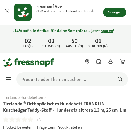
Fressnapf App
-15% auf den ersten Einkauf mit Friends
Anzeigen
-14% auf alle Artikel für deine Samtpfote – jetzt
sparen
!
02
02
50
01
TAG(E)
STUNDE(N)
MINUTE(N)
SEKUNDE(N)
Tierlando Hundebetten
Tierlando ® Orthopädisches Hundebett FRANKLIN
Kuscheliger Teddy-Stoff - Hundesofa altrosa 1,3 m, 25 cm, 1 m
(0)
Produkt bewerten
Frage zum Produkt stellen