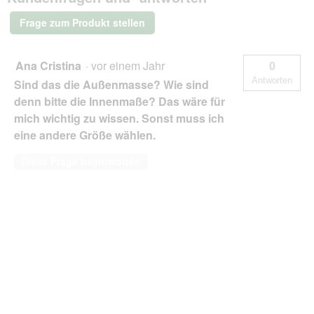
Stoff
-
Frage zum Produkt stellen
Hundesofa
altrosa
1,3
m,
Ana Cristina
·
vor einem Jahr
0
25
Antworten
Sind das die Außenmasse? Wie sind
cm,
1
denn bitte die Innenmaße? Das wäre für
m
mich wichtig zu wissen. Sonst muss ich
eine andere Größe wählen.
Diese Frage beantworten