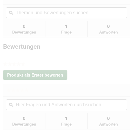
Kein
Themen
Th
Beurteilungswert
und
ϙ
un
für
Tierlando
Bewertungen
Be
®
suchen
su
0
1
0
Orthopädisches
Bewertungen
Frage
Antworten
Hundebett
FRANKLIN
Kuscheliger
Bewertungen
Teddy-
Stoff
-
Hundesofa
★★★★★
blau/
grau
Kein
1,3
Produkt als Erster bewerten
Beurteilungswert
m,
.
25
Mit
cm,
★★★★★
★★★★★
dieser
1
Kein
Aktion
m
Hier
Hie
Beurteilungswert
wird
Fragen
ϙ
Fra
für
ein
Tierlando
und
un
modales
®
Antworten
Ant
0
1
0
Dialogfeld
Orthopädisches
durchsuchen
du
Bewertungen
Frage
Antworten
Hundebett
geöffnet.
FRANKLIN