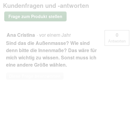
Kuscheliger
Kundenfragen und -antworten
Teddy-
Stoff
-
Frage zum Produkt stellen
Hundesofa
blau/
grau
1,3
Ana Cristina
·
vor einem Jahr
0
m,
Antworten
Sind das die Außenmasse? Wie sind
25
cm,
denn bitte die Innenmaße? Das wäre für
1
mich wichtig zu wissen. Sonst muss ich
m
eine andere Größe wählen.
Diese Frage beantworten