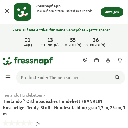
Fressnapf App
-15% auf den ersten Einkauf mit Friends
Anzeigen
-14% auf alle Artikel für deine Samtpfote – jetzt
sparen
!
01
13
55
36
TAG(E)
STUNDE(N)
MINUTE(N)
SEKUNDE(N)
Tierlando Hundebetten
Tierlando ® Orthopädisches Hundebett FRANKLIN
Kuscheliger Teddy-Stoff - Hundesofa blau/ grau 1,3 m, 25 cm, 1
m
(0)