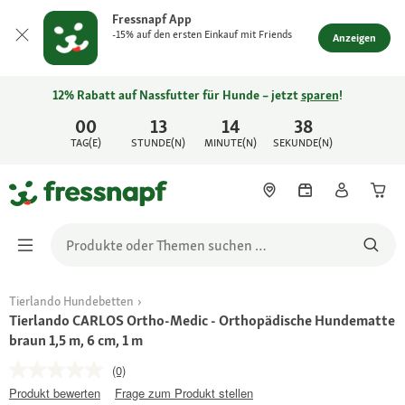
Fressnapf App
-15% auf den ersten Einkauf mit Friends
Anzeigen
12% Rabatt auf Nassfutter für Hunde – jetzt
sparen
!
00
13
14
38
TAG(E)
STUNDE(N)
MINUTE(N)
SEKUNDE(N)
Tierlando Hundebetten
Tierlando CARLOS Ortho-Medic - Orthopädische Hundematte
braun 1,5 m, 6 cm, 1 m
(0)
Produkt bewerten
Frage zum Produkt stellen