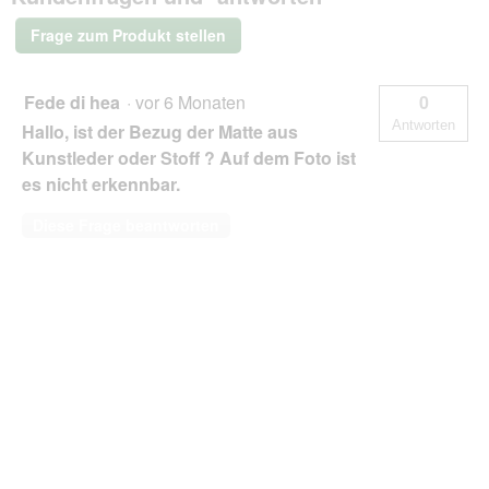
braun
1,5
Frage zum Produkt stellen
m,
6
cm,
1
Fede di hea
·
vor 6 Monaten
0
m
Antworten
Hallo, ist der Bezug der Matte aus
Kunstleder oder Stoff ? Auf dem Foto ist
es nicht erkennbar.
Diese Frage beantworten