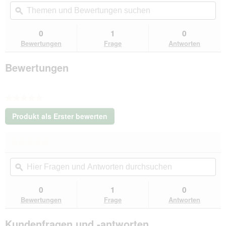
Themen
Th
Beurteilungswert
und
ϙ
un
für
Tierlando
Bewertungen
Be
CARLOS
suchen
su
0
1
0
Ortho-
Bewertungen
Frage
Antworten
Medic
-
Orthopädische
Bewertungen
Hundematte
braun
1,5
m,
★★★★★
6
cm,
Kein
1
Produkt als Erster bewerten
Beurteilungswert
m
.
Mit
★★★★★
★★★★★
dieser
Kein
Aktion
Hier
Hie
Beurteilungswert
wird
Fragen
ϙ
Fra
für
ein
Tierlando
und
un
modales
CARLOS
Antworten
Ant
0
1
0
Dialogfeld
Ortho-
durchsuchen
du
Bewertungen
Frage
Antworten
Medic
geöffnet.
-
Orthopädische
Kundenfragen und -antworten
Hundematte