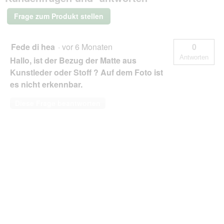
dunkelrot
1,5
Frage zum Produkt stellen
m,
6
cm,
1
Fede di hea
·
vor 6 Monaten
0
m
Antworten
Hallo, ist der Bezug der Matte aus
Kunstleder oder Stoff ? Auf dem Foto ist
es nicht erkennbar.
Diese Frage beantworten