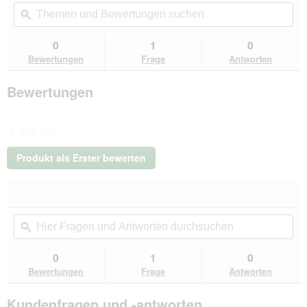
Themen
Th
Beurteilungswert
und
ϙ
un
für
Tierlando
Bewertungen
Be
CARLOS
suchen
su
0
1
0
Ortho-
Bewertungen
Frage
Antworten
Medic
-
Orthopädische
Bewertungen
Hundematte
dunkelrot
1,5
m,
★★★★★
6
cm,
Kein
1
Produkt als Erster bewerten
Beurteilungswert
m
.
Mit
★★★★★
★★★★★
dieser
Kein
Aktion
Hier
Hie
Beurteilungswert
wird
Fragen
ϙ
Fra
für
ein
Tierlando
und
un
modales
CARLOS
Antworten
Ant
0
1
0
Dialogfeld
Ortho-
durchsuchen
du
Bewertungen
Frage
Antworten
Medic
geöffnet.
-
Orthopädische
Kundenfragen und -antworten
Hundematte