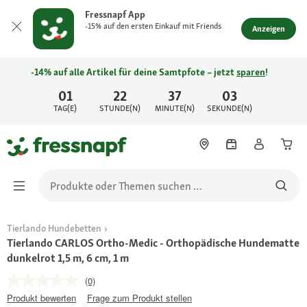
Fressnapf App
-15% auf den ersten Einkauf mit Friends
Anzeigen
-14% auf alle Artikel für deine Samtpfote – jetzt
sparen
!
01
22
37
03
TAG(E)
STUNDE(N)
MINUTE(N)
SEKUNDE(N)
Tierlando Hundebetten
Tierlando CARLOS Ortho-Medic - Orthopädische Hundematte
dunkelrot 1,5 m, 6 cm, 1 m
(0)
Produkt bewerten
Frage zum Produkt stellen