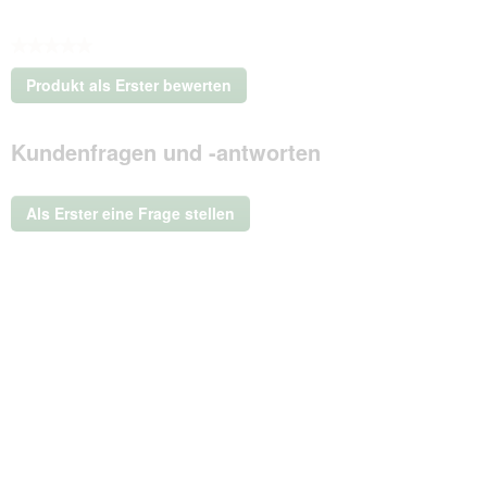
★★★★★
Kein
Produkt als Erster bewerten
Beurteilungswert
.
Mit
Kundenfragen und -antworten
dieser
Aktion
wird
ein
Als Erster eine Frage stellen
modales
Dialogfeld
geöffnet.