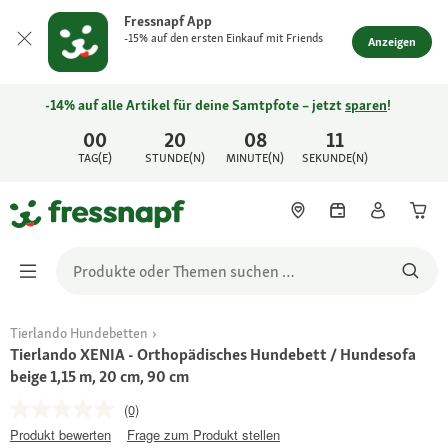
Fressnapf App
-15% auf den ersten Einkauf mit Friends
Anzeigen
-14% auf alle Artikel für deine Samtpfote – jetzt
sparen
!
00
20
08
11
TAG(E)
STUNDE(N)
MINUTE(N)
SEKUNDE(N)
Tierlando Hundebetten
Tierlando XENIA - Orthopädisches Hundebett / Hundesofa
beige 1,15 m, 20 cm, 90 cm
(0)
Produkt bewerten
Frage zum Produkt stellen