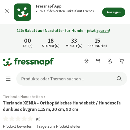
Fressnapf App
-15% auf den ersten Einkauf mit Friends
Anzeigen
12% Rabatt auf Nassfutter für Hunde – jetzt
sparen
!
00
18
33
15
TAG(E)
STUNDE(N)
MINUTE(N)
SEKUNDE(N)
Tierlando Hundebetten
Tierlando XENIA - Orthopädisches Hundebett / Hundesofa
dunkles olivgrün 1,15 m, 20 cm, 90 cm
(0)
Produkt bewerten
Frage zum Produkt stellen