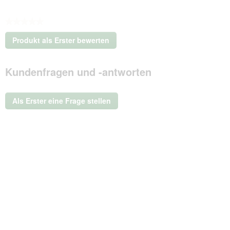
★★★★★
Kein
Produkt als Erster bewerten
Beurteilungswert
.
Mit
Kundenfragen und -antworten
dieser
Aktion
wird
ein
Als Erster eine Frage stellen
modales
Dialogfeld
geöffnet.