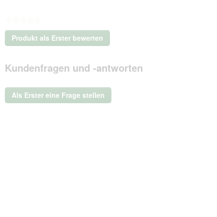
★★★★★
Kein
Produkt als Erster bewerten
Beurteilungswert
.
Mit
Kundenfragen und -antworten
dieser
Aktion
wird
ein
Als Erster eine Frage stellen
modales
Dialogfeld
geöffnet.