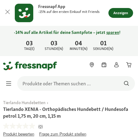
Fressnapf App
-15% auf den ersten Einkauf mit Friends
Anzeigen
-14% auf alle Artikel für deine Samtpfote – jetzt
sparen
!
03
03
04
01
TAG(E)
STUNDE(N)
MINUTE(N)
SEKUNDE(N)
Tierlando Hundebetten
Tierlando XENIA - Orthopädisches Hundebett / Hundesofa
petrol 1,75 m, 20 cm, 1,15 m
(0)
Produkt bewerten
Frage zum Produkt stellen