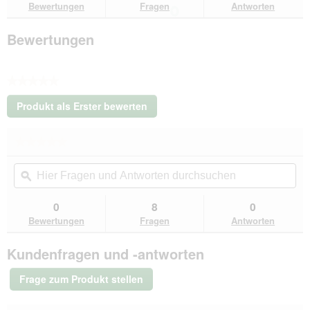
Bewertungen
Fragen
Antworten
rosa
48
cm
Bewertungen
★★★★★
Kein
Produkt als Erster bewerten
Beurteilungswert
.
Mit
★★★★★
★★★★★
dieser
Kein
Aktion
Hier
Hie
Beurteilungswert
wird
Fragen
ϙ
Fra
für
ein
Wolters
und
un
modales
Steppjacke
Antworten
Ant
0
8
0
Dialogfeld
Cosy
durchsuchen
du
Bewertungen
Fragen
Antworten
rosa
geöffnet.
48
cm
Kundenfragen und -antworten
Frage zum Produkt stellen