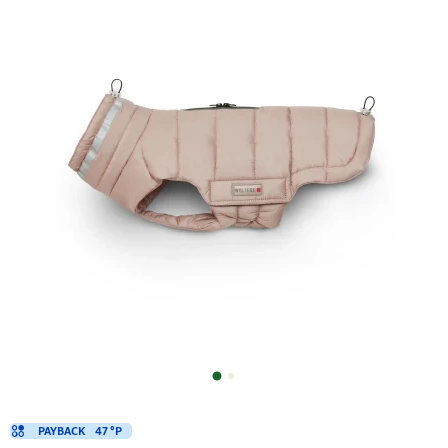
PAYBACK
47 °P