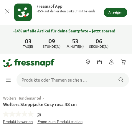
Fressnapf App
-15% auf den ersten Einkauf mit Friends
Anzeigen
-14% auf alle Artikel für deine Samtpfote – jetzt
sparen
!
03
09
53
06
TAG(E)
STUNDE(N)
MINUTE(N)
SEKUNDE(N)
Wolters Hundemäntel
Wolters Steppjacke Cosy rosa 48 cm
(0)
Produkt bewerten
Frage zum Produkt stellen