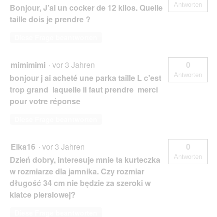
Antworten
Bonjour, J’ai un cocker de 12 kilos. Quelle
taille dois je prendre ?
Diese Frage beantworten
mimimimi
·
vor 3 Jahren
0
Antworten
bonjour j ai acheté une parka taille L c'est
trop grand laquelle il faut prendre merci
pour votre réponse
Diese Frage beantworten
Elka16
·
vor 3 Jahren
0
Antworten
Dzień dobry, interesuje mnie ta kurteczka
w rozmiarze dla jamnika. Czy rozmiar
długość 34 cm nie będzie za szeroki w
klatce piersiowej?
Diese Frage beantworten