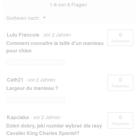
1-8 von 8 Fragen
Menü
Sortieren nach:
▼
Lulu Francois
·
vor 2 Jahren
0
Antworten
Comment connaître la taille d'un manteau
pour chien
Diese Frage beantworten
Cath21
·
vor 2 Jahren
0
Antworten
Largeur du manteau ?
Diese Frage beantworten
Kapciaka
·
vor 2 Jahren
0
Antworten
Dzień dobry, jaki rozmiar wybrać dla rasy
Cavalier King Charles Spaniel?