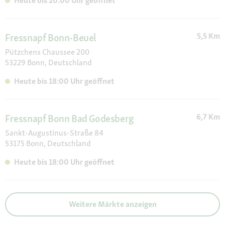
Perfect Fit, Pet Balance, Pet Partner, Pet Safe, Pets Nature,
Heute bis 20:00 Uhr geöffnet
Pontec, Premiere, Pro Plan, ProCani, Puppia, Purina ONE,
Quiko, Real Nature, Rinti, Rogz, Royal Canin, Sanabelle, Savic,
Schmusy , Select Gold , Sera, Sheba , Simple Solution, Skyline,
5,5 Km
Fressnapf Bonn-Beuel
Söll, Sureflap, Take Care, Terra Canis, Tetra , The Sustainable
Pützchens Chaussee 200
People, thrive, Trill, Trixie, Tropic Marin, Tropica Aquarium
53229 Bonn, Deutschland
Plants, Urban Med, Velda, Versele-Laga, Vetbed, Vitakraft ,
Whiskas, WOW, Zoo Med
Heute bis 18:00 Uhr geöffnet
6,7 Km
Fressnapf Bonn Bad Godesberg
Sankt-Augustinus-Straße 84
53175 Bonn, Deutschland
Heute bis 18:00 Uhr geöffnet
Weitere Märkte anzeigen