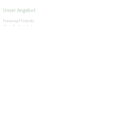
Unser Angebot
Fressnapf Friends
Aktuelle Angebote
Prospekt Angebote
Exklusive Marken
Servicewelt
Payback
Fressnapf Magazin
Dr. Fressnapf
Tierversicherung
Fressnapf Apotheke
Unsere Märkte
Märkte finden
Services im Markt
Geschenkkarte
Fressnapf Salon
Activet Tierarztpraxen