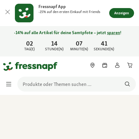
Fressnapf App
-15% auf den ersten Einkauf mit Friends
Anzeigen
-14% auf alle Artikel für deine Samtpfote – jetzt
sparen
!
02
14
07
41
TAG(E)
STUNDE(N)
MINUTE(N)
SEKUNDE(N)