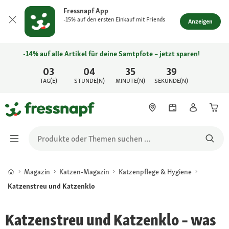
Fressnapf App
-15% auf den ersten Einkauf mit Friends
Anzeigen
-14% auf alle Artikel für deine Samtpfote – jetzt
sparen
!
03
04
35
39
TAG(E)
STUNDE(N)
MINUTE(N)
SEKUNDE(N)
Magazin
Katzen-Magazin
Katzenpflege & Hygiene
Katzenstreu und Katzenklo
Katzenstreu und Katzenklo – was