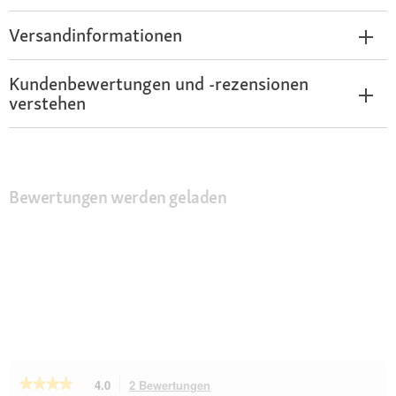
Versandinformationen
Kundenbewertungen und -rezensionen
verstehen
Bewertungen werden geladen
★★★★★
★★★★★
4.0
2 Bewertungen
Mit