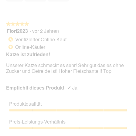
5
★★★★★
★★★★★
Flori2023
·
vor 2 Jahren
5
von
Verifizierter Online-Kauf
*
5
Online-Käufer
*
Sternen.
Katze ist zufrieden!
Unserer Katze schmeckt es sehr! Sehr gut das es ohne
Zucker und Getreide ist! Hoher Fleischanteil! Top!
Empfiehlt dieses Produkt
✔
Ja
Produktqualität
Produktqualität,
5
Preis-Leistungs-Verhältnis
von
5
Preis-