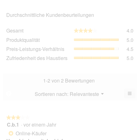
Durchschnittliche Kundenbeurteilungen
Ge
Gesamt
4.0
★★★★★
★★★★★
Dur
Pro
Produktqualität
5.0
Bew
Dur
4
Pre
Preis-Leistungs-Verhältnis
4.5
Bew
von
Lei
5
Zuf
Zufriedenheit des Haustiers
5.0
5.
Ver
von
des
Dur
5.
Hau
Bew
Dur
4.5
Bew
1-2 von 2 Bewertungen
von
5
5.
von
≡
Menü
Sortieren nach:
Relevanteste
?
▼
5.
Wen
du
auf
die
folg
★★★★★
★★★★★
Scha
C.b.1
·
vor einem Jahr
3
klick
von
wird
Online-Käufer
*
der
5
unte