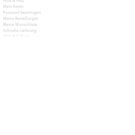
Hilfe & FAQ
Mein Konto
Passwort beantragen
Meine Bestellungen
Meine Wunschliste
Schnelle Lieferung
Click & Collect
Sichere Zahlung & Zahlungsarten
30 Tage Rückgaberecht
Newsletter
Vertrag widerrufen
Erklärung zur Barrierefreiheit
Unser Angebot
Fressnapf Friends
Aktuelle Angebote
Prospekt Angebote
Exklusive Marken
Servicewelt
Payback
Fressnapf Magazin