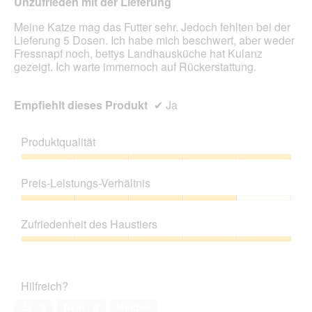
Unzufrieden mit der Lieferung
Sternen.
aufg
Inhal
Meine Katze mag das Futter sehr. Jedoch fehlten bei der
aktua
Lieferung 5 Dosen. Ich habe mich beschwert, aber weder
Fressnapf noch, bettys Landhausküche hat Kulanz
gezeigt. Ich warte immernoch auf Rückerstattung.
Empfiehlt dieses Produkt
✔
Ja
Produktqualität
Produktqualität,
5
Preis-Leistungs-Verhältnis
von
5
Preis-
Leistungs-
Zufriedenheit des Haustiers
Verhältnis,
4
Zufriedenheit
von
des
5
Haustiers,
Hilfreich?
5
von
Ja ·
0
Nein ·
0
Melden