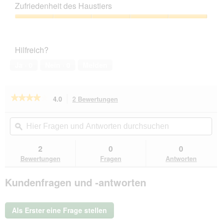
Leistungs-
Zufriedenheit des Haustiers
Verhältnis,
5
Zufriedenheit
von
des
5
Haustiers,
Hilfreich?
5
von
Ja ·
0
Nein ·
0
Melden
5
★★★★★
★★★★★
4.0
2 Bewertungen
Mit
dieser
4
von
Aktion
Hier
Hie
5
navigierst
Fragen
ϙ
Fra
Sternen.
du
und
un
Bewertungen
zu
Antworten
Ant
2
0
0
lesen
den
durchsuchen
du
für
Bewertungen
Fragen
Antworten
Bewertungen.
Betty's
Landhausküche
Kundenfragen und -antworten
Kitten
6x400
g
Als Erster eine Frage stellen